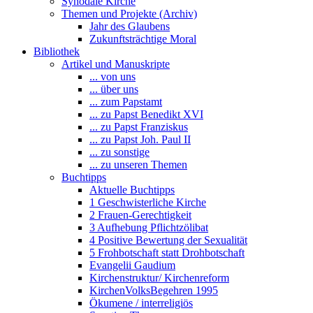
Synodale Kirche
Themen und Projekte (Archiv)
Jahr des Glaubens
Zukunftsträchtige Moral
Bibliothek
Artikel und Manuskripte
... von uns
... über uns
... zum Papstamt
... zu Papst Benedikt XVI
... zu Papst Franziskus
... zu Papst Joh. Paul II
... zu sonstige
... zu unseren Themen
Buchtipps
Aktuelle Buchtipps
1 Geschwisterliche Kirche
2 Frauen-Gerechtigkeit
3 Aufhebung Pflichtzölibat
4 Positive Bewertung der Sexualität
5 Frohbotschaft statt Drohbotschaft
Evangelii Gaudium
Kirchenstruktur/ Kirchenreform
KirchenVolksBegehren 1995
Ökumene / interreligiös