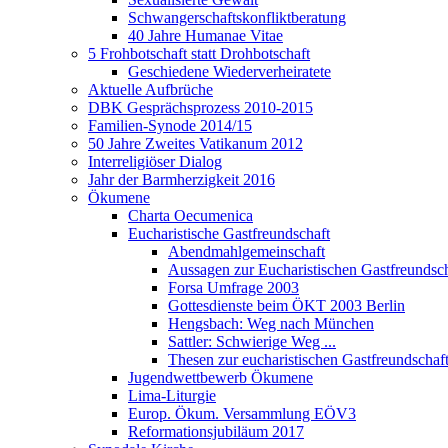
Schwangerschaftskonfliktberatung
40 Jahre Humanae Vitae
5 Frohbotschaft statt Drohbotschaft
Geschiedene Wiederverheiratete
Aktuelle Aufbrüche
DBK Gesprächsprozess 2010-2015
Familien-Synode 2014/15
50 Jahre Zweites Vatikanum 2012
Interreligiöser Dialog
Jahr der Barmherzigkeit 2016
Ökumene
Charta Oecumenica
Eucharistische Gastfreundschaft
Abendmahlgemeinschaft
Aussagen zur Eucharistischen Gastfreundsch
Forsa Umfrage 2003
Gottesdienste beim ÖKT 2003 Berlin
Hengsbach: Weg nach München
Sattler: Schwierige Weg ...
Thesen zur eucharistischen Gastfreundschaf
Jugendwettbewerb Ökumene
Lima-Liturgie
Europ. Ökum. Versammlung EÖV3
Reformationsjubiläum 2017