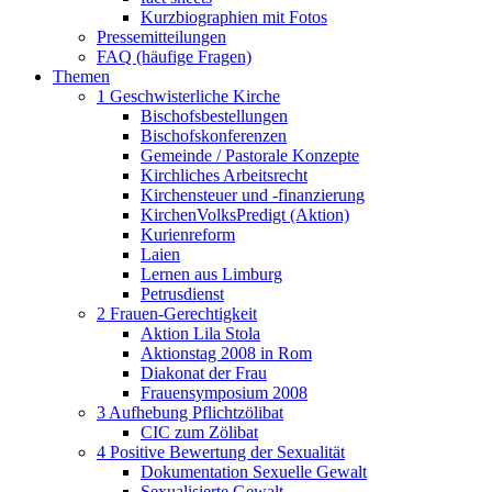
Kurzbiographien mit Fotos
Pressemitteilungen
FAQ (häufige Fragen)
Themen
1 Geschwisterliche Kirche
Bischofsbestellungen
Bischofskonferenzen
Gemeinde / Pastorale Konzepte
Kirchliches Arbeitsrecht
Kirchensteuer und -finanzierung
KirchenVolksPredigt (Aktion)
Kurienreform
Laien
Lernen aus Limburg
Petrusdienst
2 Frauen-Gerechtigkeit
Aktion Lila Stola
Aktionstag 2008 in Rom
Diakonat der Frau
Frauensymposium 2008
3 Aufhebung Pflichtzölibat
CIC zum Zölibat
4 Positive Bewertung der Sexualität
Dokumentation Sexuelle Gewalt
Sexualisierte Gewalt