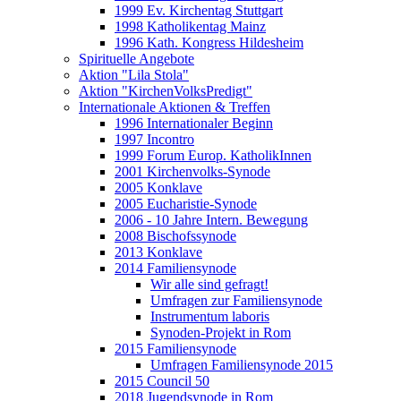
1999 Ev. Kirchentag Stuttgart
1998 Katholikentag Mainz
1996 Kath. Kongress Hildesheim
Spirituelle Angebote
Aktion "Lila Stola"
Aktion "KirchenVolksPredigt"
Internationale Aktionen & Treffen
1996 Internationaler Beginn
1997 Incontro
1999 Forum Europ. KatholikInnen
2001 Kirchenvolks-Synode
2005 Konklave
2005 Eucharistie-Synode
2006 - 10 Jahre Intern. Bewegung
2008 Bischofssynode
2013 Konklave
2014 Familiensynode
Wir alle sind gefragt!
Umfragen zur Familiensynode
Instrumentum laboris
Synoden-Projekt in Rom
2015 Familiensynode
Umfragen Familiensynode 2015
2015 Council 50
2018 Jugendsynode in Rom