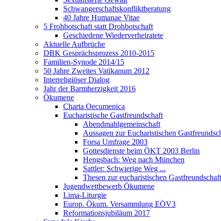
Schwangerschaftskonfliktberatung
40 Jahre Humanae Vitae
5 Frohbotschaft statt Drohbotschaft
Geschiedene Wiederverheiratete
Aktuelle Aufbrüche
DBK Gesprächsprozess 2010-2015
Familien-Synode 2014/15
50 Jahre Zweites Vatikanum 2012
Interreligiöser Dialog
Jahr der Barmherzigkeit 2016
Ökumene
Charta Oecumenica
Eucharistische Gastfreundschaft
Abendmahlgemeinschaft
Aussagen zur Eucharistischen Gastfreundsch
Forsa Umfrage 2003
Gottesdienste beim ÖKT 2003 Berlin
Hengsbach: Weg nach München
Sattler: Schwierige Weg ...
Thesen zur eucharistischen Gastfreundschaf
Jugendwettbewerb Ökumene
Lima-Liturgie
Europ. Ökum. Versammlung EÖV3
Reformationsjubiläum 2017