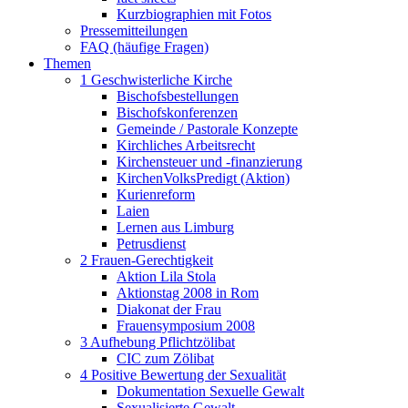
Kurzbiographien mit Fotos
Pressemitteilungen
FAQ (häufige Fragen)
Themen
1 Geschwisterliche Kirche
Bischofsbestellungen
Bischofskonferenzen
Gemeinde / Pastorale Konzepte
Kirchliches Arbeitsrecht
Kirchensteuer und -finanzierung
KirchenVolksPredigt (Aktion)
Kurienreform
Laien
Lernen aus Limburg
Petrusdienst
2 Frauen-Gerechtigkeit
Aktion Lila Stola
Aktionstag 2008 in Rom
Diakonat der Frau
Frauensymposium 2008
3 Aufhebung Pflichtzölibat
CIC zum Zölibat
4 Positive Bewertung der Sexualität
Dokumentation Sexuelle Gewalt
Sexualisierte Gewalt