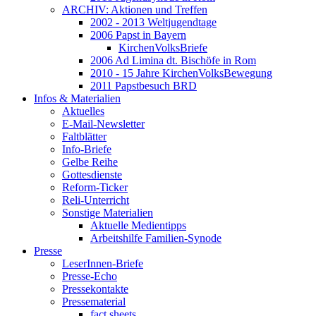
ARCHIV: Aktionen und Treffen
2002 - 2013 Weltjugendtage
2006 Papst in Bayern
KirchenVolksBriefe
2006 Ad Limina dt. Bischöfe in Rom
2010 - 15 Jahre KirchenVolksBewegung
2011 Papstbesuch BRD
Infos & Materialien
Aktuelles
E-Mail-Newsletter
Faltblätter
Info-Briefe
Gelbe Reihe
Gottesdienste
Reform-Ticker
Reli-Unterricht
Sonstige Materialien
Aktuelle Medientipps
Arbeitshilfe Familien-Synode
Presse
LeserInnen-Briefe
Presse-Echo
Pressekontakte
Pressematerial
fact sheets