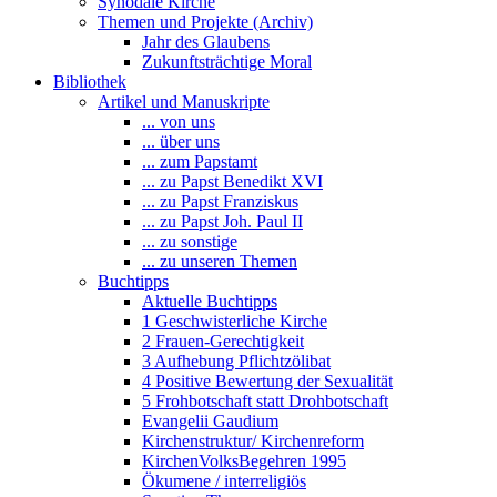
Synodale Kirche
Themen und Projekte (Archiv)
Jahr des Glaubens
Zukunftsträchtige Moral
Bibliothek
Artikel und Manuskripte
... von uns
... über uns
... zum Papstamt
... zu Papst Benedikt XVI
... zu Papst Franziskus
... zu Papst Joh. Paul II
... zu sonstige
... zu unseren Themen
Buchtipps
Aktuelle Buchtipps
1 Geschwisterliche Kirche
2 Frauen-Gerechtigkeit
3 Aufhebung Pflichtzölibat
4 Positive Bewertung der Sexualität
5 Frohbotschaft statt Drohbotschaft
Evangelii Gaudium
Kirchenstruktur/ Kirchenreform
KirchenVolksBegehren 1995
Ökumene / interreligiös