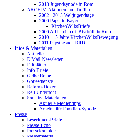
2018 Jugendsynode in Rom
ARCHIV: Aktionen und Treffen
2002 - 2013 Weltjugendtage
2006 Papst in Bayern
KirchenVolksBriefe
2006 Ad Limina dt. Bischöfe in Rom
2010 - 15 Jahre KirchenVolksBewegung
2011 Papstbesuch BRD
Infos & Materialien
Aktuelles
E-Mail-Newsletter
Faltblätter
Info-Briefe
Gelbe Reihe
Gottesdienste
Reform-Ticker
Reli-Unterricht
Sonstige Materialien
Aktuelle Medientipps
Arbeitshilfe Familien-Synode
Presse
LeserInnen-Briefe
Presse-Echo
Pressekontakte
Pressematerial