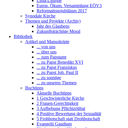
Lima-Liturgie
Europ. Ökum. Versammlung EÖV3
Reformationsjubiläum 2017
Synodale Kirche
Themen und Projekte (Archiv)
Jahr des Glaubens
Zukunftsträchtige Moral
Bibliothek
Artikel und Manuskripte
... von uns
... über uns
... zum Papstamt
... zu Papst Benedikt XVI
... zu Papst Franziskus
... zu Papst Joh. Paul II
... zu sonstige
... zu unseren Themen
Buchtipps
Aktuelle Buchtipps
1 Geschwisterliche Kirche
2 Frauen-Gerechtigkeit
3 Aufhebung Pflichtzölibat
4 Positive Bewertung der Sexualität
5 Frohbotschaft statt Drohbotschaft
Evangelii Gaudium