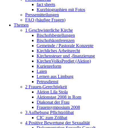
fact sheets
Kurzbiographien mit Fotos
Pressemitteilungen
FAQ (häufige Fragen)
Themen
1 Geschwisterliche Kirche
Bischofsbestellungen
Bischofskonferenzen
Gemeinde / Pastorale Konzepte
Kirchliches Arbeitsrecht
Kirchensteuer und -finanzierung
KirchenVolksPredigt (Aktion)
Kurienreform
Laien
Lernen aus Limburg
Petrusdienst
2 Frauen-Gerechtigkeit
Aktion Lila Stola
Aktionstag 2008 in Rom
Diakonat der Frau
Frauensymposium 2008
3 Aufhebung Pflichtzölibat
CIC zum Zölibat
4 Positive Bewertung der Sexualität
Dokumentation Sexuelle Gewalt