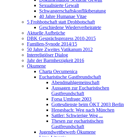
Sexualisierte Gewalt
Schwangerschaftskonfliktberatung
40 Jahre Humanae Vitae
5 Frohbotschaft statt Drohbotschaft
Geschiedene Wiederverheiratete
Aktuelle Aufbrüche
DBK Gesprächsprozess 2010-2015
Familien-Synode 2014/15
50 Jahre Zweites Vatikanum 2012
Interreligiöser Dialog
Jahr der Barmherzigkeit 2016
Ökumene
Charta Oecumenica
Eucharistische Gastfreundschaft
Abendmahlgemeinschaft
Aussagen zur Eucharistischen
Gastfreundschaft
Forsa Umfrage 2003
Gottesdienste beim ÖKT 2003 Berlin
Hengsbach: Weg nach München
Sattler: Schwierige Weg ...
Thesen zur eucharistischen
Gastfreundschaft
Jugendwettbewerb Ökumene