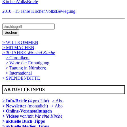
KirchenVolksBriefe
2010 - 15 Jahre KirchenVolksBewegung
Suchen
> WILLKOMMEN
> MITMACHEN
> 30 JAHRE
Wir sind Kirche
> Chroniken
> Worte der Ermutigung
> Tagung in Nürnberg
> International
> SPENDENBITTE
AKTUELLE INFOS
> Info-Briefe
(4 pro Jahr)
> Abo
> Newsletter
(monatlich)
> Abo
> Online-Veranstaltungen
> Videos
von/mit
Wir sind Kirche
> aktuelle Buch-Tipps
> aktuelle Medien-Tipps