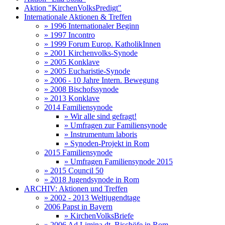
Aktion "KirchenVolksPredigt"
Internationale Aktionen & Treffen
» 1996 Internationaler Beginn
» 1997 Incontro
» 1999 Forum Europ. KatholikInnen
» 2001 Kirchenvolks-Synode
» 2005 Konklave
» 2005 Eucharistie-Synode
» 2006 - 10 Jahre Intern. Bewegung
» 2008 Bischofssynode
» 2013 Konklave
2014 Familiensynode
» Wir alle sind gefragt!
» Umfragen zur Familiensynode
» Instrumentum laboris
» Synoden-Projekt in Rom
2015 Familiensynode
» Umfragen Familiensynode 2015
» 2015 Council 50
» 2018 Jugendsynode in Rom
ARCHIV: Aktionen und Treffen
» 2002 - 2013 Weltjugendtage
2006 Papst in Bayern
» KirchenVolksBriefe
» 2006 Ad Limina dt. Bischöfe in Rom