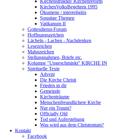
Kirchenstruktur/ Kirchenreform
KirchenVolksBegehren 1995
Ökumene / interreligiös
Sonstige Themen
Vatikanum II
Gottesdienst-Forum
Hoffnungszeichen
Lächeln - Lachen - Nachdenken
Lesezeichen
Mahnzeichen
Stellungnahmen, Briefe etc.
Kolumne "Ungeschminkt" KIRCHE IN
Spirituelle Texte
Advent
Die Kirche Christi
Frieden in dir
Gemeinde
Kirchenträume
Menschenfreundlichere Kirche
Nur ein Traum?
Officially Old
Tod und Auferstehung
Was wird aus dem Christentum?
Kontakt
Facebook