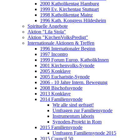
2000 Katholikentag Hamburg
1999 Ev. Kirchentag Stuttgart
1998 Katholikentag Mainz
1996 Kath. Kongress Hildesheim
Spirituelle Angebote
Aktion "Lila Stola"
Aktion "KirchenVolksPredigt"
Internationale Aktionen & Treffen
1996 Internationaler Beginn
1997 Incontro
1999 Forum Europ. KatholikInnen
2001 Kirchenvolks-Synode
2005 Konklave
2005 Eucharistie-Synode
2006 - 10 Jahre Intern. Bewegung
2008 Bischofssynode
2013 Konklave
2014 Familiensynode
Wir alle sind gefragt!
Umfragen zur Familiensynode
Instrumentum laboris
Synoden-Projekt in Rom
2015 Familiensynode
Umfragen Familiensynode 2015
2015 Council 50