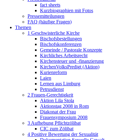
fact sheets
Kurzbiographien mit Fotos
Pressemitteilungen
FAQ (häufige Fragen)
Themen
1 Geschwisterliche Kirche
Bischofsbestellungen
Bischofskonferenzen
Gemeinde / Pastorale Konzepte
Kirchliches Arbeitsrecht
Kirchensteuer und -finanzierung
KirchenVolksPredigt (Aktion)
Kurienreform
Laien
Lernen aus Limburg
Petrusdienst
2 Frauen-Gerechtigkeit
Aktion Lila Stola
Aktionstag 2008 in Rom
Diakonat der Frau
Frauensymposium 2008
3 Aufhebung Pflichtzölibat
CIC zum Zölibat
4 Positive Bewertung der Sexualität
Dokumentation Sexuelle Gewalt