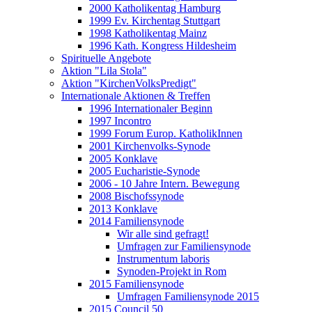
2000 Katholikentag Hamburg
1999 Ev. Kirchentag Stuttgart
1998 Katholikentag Mainz
1996 Kath. Kongress Hildesheim
Spirituelle Angebote
Aktion "Lila Stola"
Aktion "KirchenVolksPredigt"
Internationale Aktionen & Treffen
1996 Internationaler Beginn
1997 Incontro
1999 Forum Europ. KatholikInnen
2001 Kirchenvolks-Synode
2005 Konklave
2005 Eucharistie-Synode
2006 - 10 Jahre Intern. Bewegung
2008 Bischofssynode
2013 Konklave
2014 Familiensynode
Wir alle sind gefragt!
Umfragen zur Familiensynode
Instrumentum laboris
Synoden-Projekt in Rom
2015 Familiensynode
Umfragen Familiensynode 2015
2015 Council 50