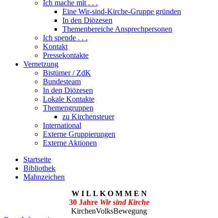
Ich mache mit . . .
Eine Wir-sind-Kirche-Gruppe gründen
In den Diözesen
Themenbereiche Ansprechpersonen
Ich spende . . .
Kontakt
Pressekontakte
Vernetzung
Bistümer / ZdK
Bundesteam
In den Diözesen
Lokale Kontakte
Themengruppen
zu Kirchensteuer
International
Externe Gruppierungen
Externe Aktionen
Startseite
Bibliothek
Mahnzeichen
W I L L K O M M E N
30 Jahre
Wir sind Kirche
KirchenVolksBewegung