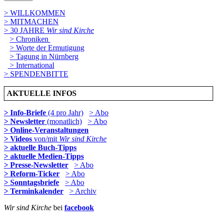
> WILLKOMMEN
> MITMACHEN
> 30 JAHRE
Wir sind Kirche
> Chroniken
> Worte der Ermutigung
> Tagung in Nürnberg
> International
> SPENDENBITTE
AKTUELLE INFOS
> Info-Briefe
(4 pro Jahr)
> Abo
> Newsletter
(monatlich)
> Abo
> Online-Veranstaltungen
> Videos
von/mit
Wir sind Kirche
> aktuelle Buch-Tipps
> aktuelle Medien-Tipps
> Presse-Newsletter
> Abo
> Reform-Ticker
> Abo
> Sonntagsbriefe
> Abo
> Terminkalender
> Archiv
Wir sind Kirche
bei
facebook