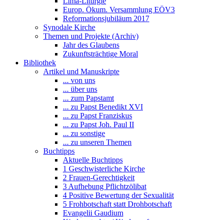
Lima-Liturgie
Europ. Ökum. Versammlung EÖV3
Reformationsjubiläum 2017
Synodale Kirche
Themen und Projekte (Archiv)
Jahr des Glaubens
Zukunftsträchtige Moral
Bibliothek
Artikel und Manuskripte
... von uns
... über uns
... zum Papstamt
... zu Papst Benedikt XVI
... zu Papst Franziskus
... zu Papst Joh. Paul II
... zu sonstige
... zu unseren Themen
Buchtipps
Aktuelle Buchtipps
1 Geschwisterliche Kirche
2 Frauen-Gerechtigkeit
3 Aufhebung Pflichtzölibat
4 Positive Bewertung der Sexualität
5 Frohbotschaft statt Drohbotschaft
Evangelii Gaudium