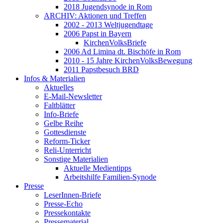
2018 Jugendsynode in Rom
ARCHIV: Aktionen und Treffen
2002 - 2013 Weltjugendtage
2006 Papst in Bayern
KirchenVolksBriefe
2006 Ad Limina dt. Bischöfe in Rom
2010 - 15 Jahre KirchenVolksBewegung
2011 Papstbesuch BRD
Infos & Materialien
Aktuelles
E-Mail-Newsletter
Faltblätter
Info-Briefe
Gelbe Reihe
Gottesdienste
Reform-Ticker
Reli-Unterricht
Sonstige Materialien
Aktuelle Medientipps
Arbeitshilfe Familien-Synode
Presse
LeserInnen-Briefe
Presse-Echo
Pressekontakte
Pressematerial