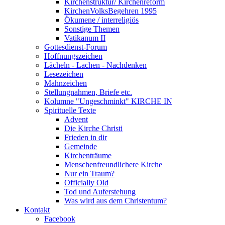
Kirchenstruktur/ Kirchenreform
KirchenVolksBegehren 1995
Ökumene / interreligiös
Sonstige Themen
Vatikanum II
Gottesdienst-Forum
Hoffnungszeichen
Lächeln - Lachen - Nachdenken
Lesezeichen
Mahnzeichen
Stellungnahmen, Briefe etc.
Kolumne "Ungeschminkt" KIRCHE IN
Spirituelle Texte
Advent
Die Kirche Christi
Frieden in dir
Gemeinde
Kirchenträume
Menschenfreundlichere Kirche
Nur ein Traum?
Officially Old
Tod und Auferstehung
Was wird aus dem Christentum?
Kontakt
Facebook