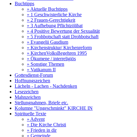
Buchtipps
» Aktuelle Buchtipps
» 1 Geschwisterliche Kirche
» 2 Frauen-Gerechtigkeit
» 3 Aufhebung Pflichtzölibat
» 4 Positive Bewertung der Sexualität
» 5 Frohbotschaft statt Drohbotschaft
» Evangelii Gaudium
» Kirchenstruktur/ Kirchenreform
» KirchenVolksBegehren 1995
» Ökumene / interreligiös
» Sonstige Themen
» Vatikanum II
Gottesdienst-Forum
Hoffnungszeichen
Lächeln - Lachen - Nachdenken
Lesezeichen
Mahnzeichen
Stellungnahmen, Briefe etc.
Kolumne "Ungeschminkt" KIRCHE IN
Spirituelle Texte
» Advent
» Die Kirche Christi
» Frieden in dir
» Gemeinde