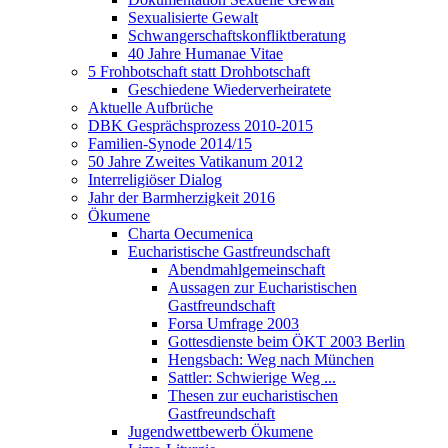
Sexualisierte Gewalt
Schwangerschaftskonfliktberatung
40 Jahre Humanae Vitae
5 Frohbotschaft statt Drohbotschaft
Geschiedene Wiederverheiratete
Aktuelle Aufbrüche
DBK Gesprächsprozess 2010-2015
Familien-Synode 2014/15
50 Jahre Zweites Vatikanum 2012
Interreligiöser Dialog
Jahr der Barmherzigkeit 2016
Ökumene
Charta Oecumenica
Eucharistische Gastfreundschaft
Abendmahlgemeinschaft
Aussagen zur Eucharistischen
Gastfreundschaft
Forsa Umfrage 2003
Gottesdienste beim ÖKT 2003 Berlin
Hengsbach: Weg nach München
Sattler: Schwierige Weg ...
Thesen zur eucharistischen
Gastfreundschaft
Jugendwettbewerb Ökumene