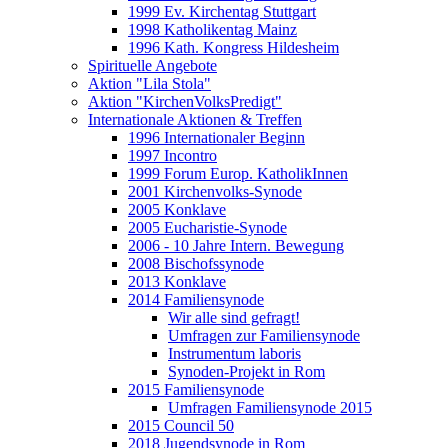
1999 Ev. Kirchentag Stuttgart
1998 Katholikentag Mainz
1996 Kath. Kongress Hildesheim
Spirituelle Angebote
Aktion "Lila Stola"
Aktion "KirchenVolksPredigt"
Internationale Aktionen & Treffen
1996 Internationaler Beginn
1997 Incontro
1999 Forum Europ. KatholikInnen
2001 Kirchenvolks-Synode
2005 Konklave
2005 Eucharistie-Synode
2006 - 10 Jahre Intern. Bewegung
2008 Bischofssynode
2013 Konklave
2014 Familiensynode
Wir alle sind gefragt!
Umfragen zur Familiensynode
Instrumentum laboris
Synoden-Projekt in Rom
2015 Familiensynode
Umfragen Familiensynode 2015
2015 Council 50
2018 Jugendsynode in Rom