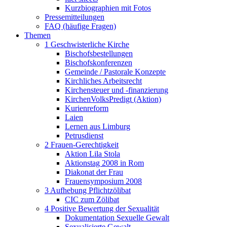
Kurzbiographien mit Fotos
Pressemitteilungen
FAQ (häufige Fragen)
Themen
1 Geschwisterliche Kirche
Bischofsbestellungen
Bischofskonferenzen
Gemeinde / Pastorale Konzepte
Kirchliches Arbeitsrecht
Kirchensteuer und -finanzierung
KirchenVolksPredigt (Aktion)
Kurienreform
Laien
Lernen aus Limburg
Petrusdienst
2 Frauen-Gerechtigkeit
Aktion Lila Stola
Aktionstag 2008 in Rom
Diakonat der Frau
Frauensymposium 2008
3 Aufhebung Pflichtzölibat
CIC zum Zölibat
4 Positive Bewertung der Sexualität
Dokumentation Sexuelle Gewalt
Sexualisierte Gewalt