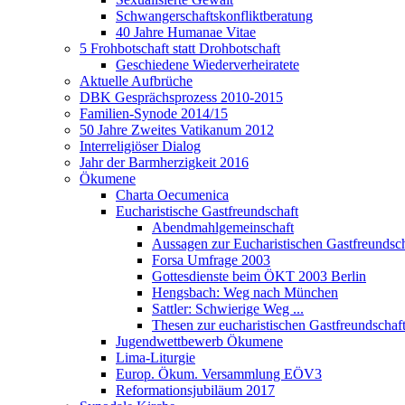
Schwangerschaftskonfliktberatung
40 Jahre Humanae Vitae
5 Frohbotschaft statt Drohbotschaft
Geschiedene Wiederverheiratete
Aktuelle Aufbrüche
DBK Gesprächsprozess 2010-2015
Familien-Synode 2014/15
50 Jahre Zweites Vatikanum 2012
Interreligiöser Dialog
Jahr der Barmherzigkeit 2016
Ökumene
Charta Oecumenica
Eucharistische Gastfreundschaft
Abendmahlgemeinschaft
Aussagen zur Eucharistischen Gastfreundsch
Forsa Umfrage 2003
Gottesdienste beim ÖKT 2003 Berlin
Hengsbach: Weg nach München
Sattler: Schwierige Weg ...
Thesen zur eucharistischen Gastfreundschaf
Jugendwettbewerb Ökumene
Lima-Liturgie
Europ. Ökum. Versammlung EÖV3
Reformationsjubiläum 2017