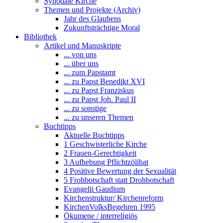
Synodale Kirche
Themen und Projekte (Archiv)
Jahr des Glaubens
Zukunftsträchtige Moral
Bibliothek
Artikel und Manuskripte
... von uns
... über uns
... zum Papstamt
... zu Papst Benedikt XVI
... zu Papst Franziskus
... zu Papst Joh. Paul II
... zu sonstige
... zu unseren Themen
Buchtipps
Aktuelle Buchtipps
1 Geschwisterliche Kirche
2 Frauen-Gerechtigkeit
3 Aufhebung Pflichtzölibat
4 Positive Bewertung der Sexualität
5 Frohbotschaft statt Drohbotschaft
Evangelii Gaudium
Kirchenstruktur/ Kirchenreform
KirchenVolksBegehren 1995
Ökumene / interreligiös