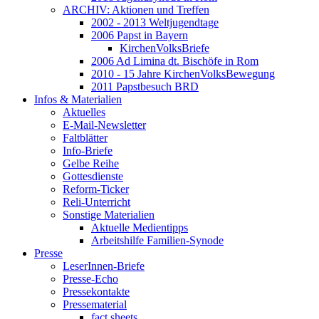
ARCHIV: Aktionen und Treffen
2002 - 2013 Weltjugendtage
2006 Papst in Bayern
KirchenVolksBriefe
2006 Ad Limina dt. Bischöfe in Rom
2010 - 15 Jahre KirchenVolksBewegung
2011 Papstbesuch BRD
Infos & Materialien
Aktuelles
E-Mail-Newsletter
Faltblätter
Info-Briefe
Gelbe Reihe
Gottesdienste
Reform-Ticker
Reli-Unterricht
Sonstige Materialien
Aktuelle Medientipps
Arbeitshilfe Familien-Synode
Presse
LeserInnen-Briefe
Presse-Echo
Pressekontakte
Pressematerial
fact sheets