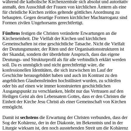
während die katholische Kirchenzentrale sich absolut und autoritativ
anmaßt, den Ausschluß der Frauen von kirchlichen Ämtern als eine
für christliche Kirchen zeitlos geltende göttliches Anordnung zu
behaupten. Gegen derartige Formen kirchlicher Machtarroganz sind
Formen zivilen Ungehorsams gerechtfertigt.
Fünftens
festigen die Christen veränderte Erwartungen an die
Kircheneinheit. Die Vielfalt der Kirchen und kirchlichen
Gemeinschaften ist eine geschichtliche Tatsache. Nicht die Vielfalt
der Deutungsmuster, der Riten und der Organisationsstrukturen ist
der Skandal, sondern der überdehnte Anspruch, dass das eigene
Deutungs- und Strukturprofil als für alle verbindlich erklärt werden
soll. Da es unmöglich und nicht gerechtfertigt wäre, die
konfessionellen Identitäten, die sich inzwischen im Lauf der
Geschichte herausgebildet haben und auch im Kontrast zu den
angeblichen Glaubensfeinden hochstilisiert wurden, zu schleifen
oder bis auf einen wie immer konstruierten geschichtlichen
Ausgangspunkt zu verschlanken, bleibt nur das Vertrauen auf den
Heiligen Geist als den Lebensatem Gottes, dass er den Christen die
Einheit der Kirche Jesu Christi als einer Gemeinschaft von Kirchen
ermöglicht.
Damit ist
sechstens
die Erwartung der Christen verbunden, dass der
Sog der Kohärenz, der in der Diakonie, im Bekenntnis und in der
Liturgie wirksam ist, den noch ausstehenden Streit um die Kohärenz