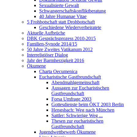
Sexualisierte Gewalt
Schwangerschaftskonfliktberatung
40 Jahre Humanae Vitae
5 Frohbotschaft statt Drohbotschaft
Geschiedene Wiederverheiratete
Aktuelle Aufbrüche
DBK Gesprächsprozess 2010-2015
Familien-Synode 2014/15
50 Jahre Zweites Vatikanum 2012
Interreligiöser Dialog
Jahr der Barmherzigkeit 2016
Ökumene
Charta Oecumenica
Eucharistische Gastfreundschaft
Abendmahlgemeinschaft
Aussagen zur Eucharistischen
Gastfreundschaft
Forsa Umfrage 2003
Gottesdienste beim ÖKT 2003 Berlin
Hengsbach: Weg nach München
Sattler: Schwierige Weg ...
Thesen zur eucharistischen
Gastfreundschaft
Jugendwettbewerb Ökumene