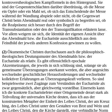
kontroverstheologischen Kampfformeln in den Hintergrund. Sie
sind der Gespensterschlachten darüber überdrüssig, ob die Messe
ein Opfer oder ein Mahl sei, ob sich das Entscheidende der Messe
während der Wandlung abspiele oder nicht, ob die Gegenwart
Christi beim Abendmahl real oder symbolisch zu begreifen sei, ob
die Realpräsenz sich besser durch den Begriff der
Transsubstantiation oder den der Transsignifikation erläutern lasse.
Vor allem weigern sie sich, die Identität der eigenen Ansicht über
das Abendmahl bzw. die Eucharistie ausschließlich aus dem
Feindbild der jeweils anderen Konfession gewinnen zu wollen.
(2)
Ökumenische Christen durchschauen auch die philosophisch-
theologischen Deutungsmuster des Abendmahls bzw. der
Eucharistie als relativ. Es gibt offensichtlich epochale
Akzentsetzungen, die jeweils in sich schlüssig sind, solange sie als
gemeinsame Überzeugungen anerkannt werden, die aber angesichts
wechselnder geschichtlicher Herausforderungen und wechselnder
kollektiver Erfahrungen an Überzeugungskraft verlieren. So sind
beispielsweise zwei Zugänge zum Verständnis der Eucharistie als
zwar gegensätzlich, aber gleichwertig vorstellbar. Einerseits kann
ich die konkrete Eucharistiefeier einer Ortsgemeinde derart stark als
Teilvollzug der universalen Kirche deuten, dass ich aus der
konstruierten Metapher der Einheit des Leibes Christi, der am Kreuz
hing, des Leibes Christi unter den Gestalten von Brot und Wein und
des Leibes Christi, den die Kirche darstellt, eine verbindliche Norm