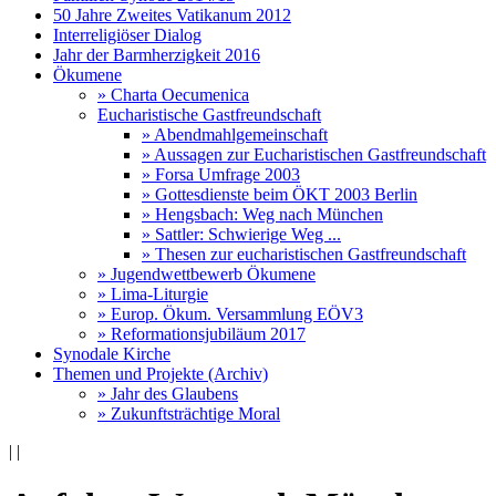
50 Jahre Zweites Vatikanum 2012
Interreligiöser Dialog
Jahr der Barmherzigkeit 2016
Ökumene
» Charta Oecumenica
Eucharistische Gastfreundschaft
» Abendmahlgemeinschaft
» Aussagen zur Eucharistischen Gastfreundschaft
» Forsa Umfrage 2003
» Gottesdienste beim ÖKT 2003 Berlin
» Hengsbach: Weg nach München
» Sattler: Schwierige Weg ...
» Thesen zur eucharistischen Gastfreundschaft
» Jugendwettbewerb Ökumene
» Lima-Liturgie
» Europ. Ökum. Versammlung EÖV3
» Reformationsjubiläum 2017
Synodale Kirche
Themen und Projekte (Archiv)
» Jahr des Glaubens
» Zukunftsträchtige Moral
|
|