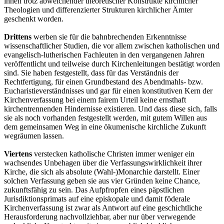
ihnen trotz abweichender theoretischer Konstrukte kirchlicher
Theologien und differenzierter Strukturen kirchlicher Ämter
geschenkt worden.
Drittens
werben sie für die bahnbrechenden Erkenntnisse
wissenschaftlicher Studien, die vor allem zwischen katholischen und
evangelisch-lutherischen Fachleuten in den vergangenen Jahren
veröffentlicht und teilweise durch Kirchenleitungen bestätigt worden
sind. Sie haben festgestellt, dass für das Verständnis der
Rechtfertigung, für einen Grundbestand des Abendmahls- bzw.
Eucharistieverständnisses und gar für einen konstitutiven Kern der
Kirchenverfassung bei einem fairem Urteil keine ernsthaft
kirchentrennenden Hindernisse existieren. Und dass diese sich, falls
sie als noch vorhanden festgestellt werden, mit gutem Willen aus
dem gemeinsamen Weg in eine ökumenische kirchliche Zukunft
wegräumen lassen.
Viertens
verstecken katholische Christen immer weniger ein
wachsendes Unbehagen über die Verfassungswirklichkeit ihrer
Kirche, die sich als absolute (Wahl-)Monarchie darstellt. Einer
solchen Verfassung geben sie aus vier Gründen keine Chance,
zukunftsfähig zu sein. Das Aufpfropfen eines päpstlichen
Jurisdiktionsprimats auf eine episkopale und damit föderale
Kirchenverfassung ist zwar als Antwort auf eine geschichtliche
Herausforderung nachvollziehbar, aber nur über verwegende