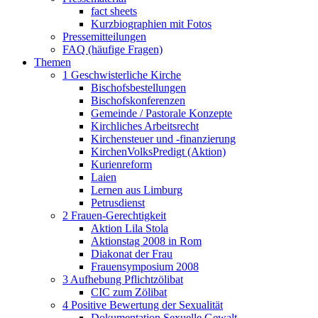
fact sheets
Kurzbiographien mit Fotos
Pressemitteilungen
FAQ (häufige Fragen)
Themen
1 Geschwisterliche Kirche
Bischofsbestellungen
Bischofskonferenzen
Gemeinde / Pastorale Konzepte
Kirchliches Arbeitsrecht
Kirchensteuer und -finanzierung
KirchenVolksPredigt (Aktion)
Kurienreform
Laien
Lernen aus Limburg
Petrusdienst
2 Frauen-Gerechtigkeit
Aktion Lila Stola
Aktionstag 2008 in Rom
Diakonat der Frau
Frauensymposium 2008
3 Aufhebung Pflichtzölibat
CIC zum Zölibat
4 Positive Bewertung der Sexualität
Dokumentation Sexuelle Gewalt