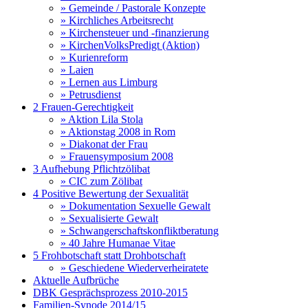
» Gemeinde / Pastorale Konzepte
» Kirchliches Arbeitsrecht
» Kirchensteuer und -finanzierung
» KirchenVolksPredigt (Aktion)
» Kurienreform
» Laien
» Lernen aus Limburg
» Petrusdienst
2 Frauen-Gerechtigkeit
» Aktion Lila Stola
» Aktionstag 2008 in Rom
» Diakonat der Frau
» Frauensymposium 2008
3 Aufhebung Pflichtzölibat
» CIC zum Zölibat
4 Positive Bewertung der Sexualität
» Dokumentation Sexuelle Gewalt
» Sexualisierte Gewalt
» Schwangerschaftskonfliktberatung
» 40 Jahre Humanae Vitae
5 Frohbotschaft statt Drohbotschaft
» Geschiedene Wiederverheiratete
Aktuelle Aufbrüche
DBK Gesprächsprozess 2010-2015
Familien-Synode 2014/15