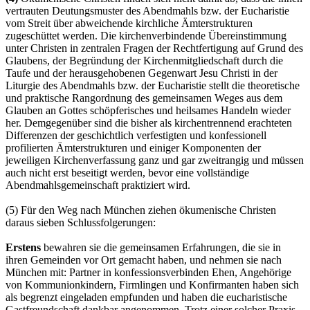
vertrauten Deutungsmuster des Abendmahls bzw. der Eucharistie
vom Streit über abweichende kirchliche Ämterstrukturen
zugeschüttet werden. Die kirchenverbindende Übereinstimmung
unter Christen in zentralen Fragen der Rechtfertigung auf Grund des
Glaubens, der Begründung der Kirchenmitgliedschaft durch die
Taufe und der herausgehobenen Gegenwart Jesu Christi in der
Liturgie des Abendmahls bzw. der Eucharistie stellt die theoretische
und praktische Rangordnung des gemeinsamen Weges aus dem
Glauben an Gottes schöpferisches und heilsames Handeln wieder
her. Demgegenüber sind die bisher als kirchentrennend erachteten
Differenzen der geschichtlich verfestigten und konfessionell
profilierten Ämterstrukturen und einiger Komponenten der
jeweiligen Kirchenverfassung ganz und gar zweitrangig und müssen
auch nicht erst beseitigt werden, bevor eine vollständige
Abendmahlsgemeinschaft praktiziert wird.
(5) Für den Weg nach München ziehen ökumenische Christen
daraus sieben Schlussfolgerungen:
Erstens
bewahren sie die gemeinsamen Erfahrungen, die sie in
ihren Gemeinden vor Ort gemacht haben, und nehmen sie nach
München mit: Partner in konfessionsverbinden Ehen, Angehörige
von Kommunionkindern, Firmlingen und Konfirmanten haben sich
als begrenzt eingeladen empfunden und haben die eucharistische
Gastfreundschaft dankbar angenommen. Trotz einer solcher Praxis