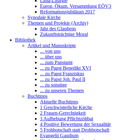
Lima-Liturgie
Europ. Ökum. Versammlung EÖV3
Reformationsjubiläum 2017
Synodale Kirche
Themen und Projekte (Archiv)
Jahr des Glaubens
Zukunftsträchtige Moral
Bibliothek
Artikel und Manuskripte
... von uns
... über uns
... zum Papstamt
... zu Papst Benedikt XVI
... zu Papst Franziskus
... zu Papst Joh. Paul II
... zu sonstige
... zu unseren Themen
Buchtipps
Aktuelle Buchtipps
1 Geschwisterliche Kirche
2 Frauen-Gerechtigkeit
3 Aufhebung Pflichtzölibat
4 Positive Bewertung der Sexualität
5 Frohbotschaft statt Drohbotschaft
Evangelii Gaudium