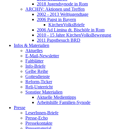
2018 Jugendsynode in Rom
ARCHIV: Aktionen und Treffen
2002 - 2013 Weltjugendtage
2006 Papst in Bayern
KirchenVolksBriefe
2006 Ad Limina dt. Bischöfe in Rom
2010 - 15 Jahre KirchenVolksBewegung
2011 Papstbesuch BRD
Infos & Materialien
Aktuelles
E-Mail-Newsletter
Faltblätter
Info-Briefe
Gelbe Reihe
Gottesdienste
Reform-Ticker
Reli-Unterricht
Sonstige Materialien
Aktuelle Medientipps
Arbeitshilfe Familien-Synode
Presse
LeserInnen-Briefe
Presse-Echo
Pressekontakte
Pressematerial