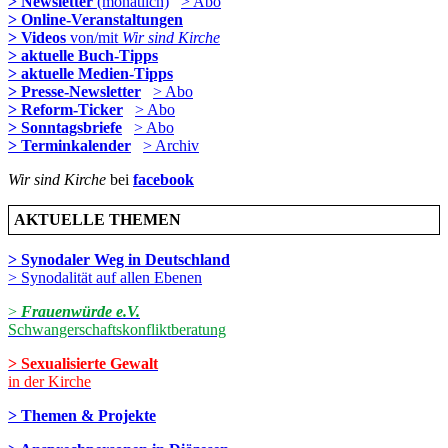
> Newsletter
(monatlich)
> Abo
> Online-Veranstaltungen
> Videos
von/mit
Wir sind Kirche
> aktuelle Buch-Tipps
> aktuelle Medien-Tipps
> Presse-Newsletter
> Abo
> Reform-Ticker
> Abo
> Sonntagsbriefe
> Abo
> Terminkalender
> Archiv
Wir sind Kirche
bei
facebook
AKTUELLE THEMEN
> Synodaler Weg in Deutschland
> Synodalität auf allen Ebenen
>
Frauenwürde e.V.
Schwangerschaftskonfliktberatung
> Sexualisierte Gewalt
in der Kirche
> Themen & Projekte