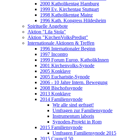
2000 Katholikentag Hamburg
1999 Ev. Kirchentag Stuttgart
1998 Katholikentag Mainz
1996 Kath. Kongress Hildesheim
Spirituelle Angebote
Aktion "Lila Stola"
Aktion "KirchenVolksPredigt"
Internationale Aktionen & Treffen
1996 Internationaler Beginn
1997 Incontro
1999 Forum Europ. KatholikInnen
2001 Kirchenvolks-Synode
2005 Konklave
2005 Eucharistie-Synode
2006 - 10 Jahre Intern. Bewegung
2008 Bischofssynode
2013 Konklave
2014 Familiensynode
Wir alle sind gefragt!
Umfragen zur Familiensynode
Instrumentum laboris
Synoden-Projekt in Rom
2015 Familiensynode
Umfragen Familiensynode 2015
2015 Council 50