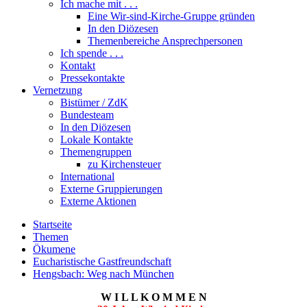
Ich mache mit . . .
Eine Wir-sind-Kirche-Gruppe gründen
In den Diözesen
Themenbereiche Ansprechpersonen
Ich spende . . .
Kontakt
Pressekontakte
Vernetzung
Bistümer / ZdK
Bundesteam
In den Diözesen
Lokale Kontakte
Themengruppen
zu Kirchensteuer
International
Externe Gruppierungen
Externe Aktionen
Startseite
Themen
Ökumene
Eucharistische Gastfreundschaft
Hengsbach: Weg nach München
W I L L K O M M E N