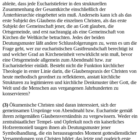
ableite, dass jede Eucharistiefeier in den strukturellen
Zusammenhang der Gesamtkirche einschließlich der
Ämterhierarchie eingebettet sein muß. Anderseits kann ich als das
erste Subjekt des Glaubens die einzelnen Christen, als das erste
Subjekt der Gemeinschaft jener, die an Gott glauben, die
Ortsgemeinde, und erst nachrangig als eine Gemeinschaft von
Kirchen die Weltkirche betrachten. Jedes der beiden
Deutungsmuster läßt andere Schlussfolgerungen zu, wenn es um die
Frage geht, wer zur eucharistischen Gastfreundschaft berechtigt ist
und welcher Grad an Kircheneinheit verwirklicht sein muß, bevor
eine Ortsgemeinde allgemein zum Abendmahl bzw. zur
Eucharistiefeier einlädt. Besteht nicht die Funktion kirchlicher
Theologie in erster Linie darin, die Glaubenspraxis der Christen von
heute methodisch geordnet zu reflektieren, anstatt kirchliche
Strukturen zu legitimieren und kirchliche Denkmuster über Gott, die
Welt und die Menschen aus vergangenen Jahrhunderten zu
konservieren?
(3)
Ökumenische Christen sind daran interessiert, sich der
gemeinsamen Ursprünge von Abendmahl bzw. Eucharistie gemäß
ihrem zeitgemäßen Glaubensverständnis zu vergewissern. Weder ein
zentralstaatlicher Tempel- und Opferkult noch ein kaiserliches
Hofzeremoniell taugen ihnen als Deutungsmuster jener
Symbolhandlung, die ein herausragendes Moment gottesdienstlicher
Versammlungen von Christen bildet: das letzte und zugleich erste