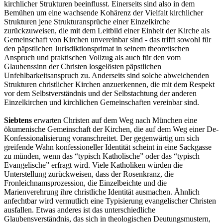
kirchlicher Strukturen beeinflusst. Einerseits sind also in dem
Bemühen um eine wachsende Kohärenz der Vielfalt kirchlicher
Strukturen jene Strukturansprüche einer Einzelkirche
zurückzuweisen, die mit dem Leitbild einer Einheit der Kirche als
Gemeinschaft von Kirchen unvereinbar sind - das trifft sowohl für
den päpstlichen Jurisdiktionsprimat in seinem theoretischen
Anspruch und praktischen Vollzug als auch für den vom
Glaubenssinn der Christen losgelösten päpstlichen
Unfehlbarkeitsanspruch zu. Anderseits sind solche abweichenden
Strukturen christlicher Kirchen anzuerkennen, die mit dem Respekt
vor dem Selbstverständnis und der Selbstachtung der anderen
Einzelkirchen und kirchlichen Gemeinschaften vereinbar sind.
Siebtens
erwarten Christen auf dem Weg nach München eine
ökumenische Gemeinschaft der Kirchen, die auf dem Weg einer De-
Konfessionalisierung voranschreitet. Der gegenwärtig um sich
greifende Wahn konfessioneller Identität scheint in eine Sackgasse
zu münden, wenn das “typisch Katholische” oder das “typisch
Evangelische” erfragt wird. Viele Katholiken würden die
Unterstellung zurückweisen, dass der Rosenkranz, die
Fronleichnamsprozession, die Einzelbeichte und die
Marienverehrung ihre christliche Identität ausmachen. Ähnlich
anfechtbar wird vermutlich eine Typisierung evangelischer Christen
ausfallen. Etwas anderes ist das unterschiedliche
Glaubensverständnis, das sich in theologischen Deutungsmustern,