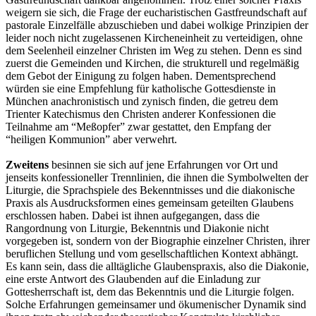
weigern sie sich, die Frage der eucharistischen Gastfreundschaft auf
pastorale Einzelfälle abzuschieben und dabei wolkige Prinzipien der
leider noch nicht zugelassenen Kircheneinheit zu verteidigen, ohne
dem Seelenheil einzelner Christen im Weg zu stehen. Denn es sind
zuerst die Gemeinden und Kirchen, die strukturell und regelmäßig
dem Gebot der Einigung zu folgen haben. Dementsprechend
würden sie eine Empfehlung für katholische Gottesdienste in
München anachronistisch und zynisch finden, die getreu dem
Trienter Katechismus den Christen anderer Konfessionen die
Teilnahme am “Meßopfer” zwar gestattet, den Empfang der
“heiligen Kommunion” aber verwehrt.
Zweitens
besinnen sie sich auf jene Erfahrungen vor Ort und
jenseits konfessioneller Trennlinien, die ihnen die Symbolwelten der
Liturgie, die Sprachspiele des Bekenntnisses und die diakonische
Praxis als Ausdrucksformen eines gemeinsam geteilten Glaubens
erschlossen haben. Dabei ist ihnen aufgegangen, dass die
Rangordnung von Liturgie, Bekenntnis und Diakonie nicht
vorgegeben ist, sondern von der Biographie einzelner Christen, ihrer
beruflichen Stellung und vom gesellschaftlichen Kontext abhängt.
Es kann sein, dass die alltägliche Glaubenspraxis, also die Diakonie,
eine erste Antwort des Glaubenden auf die Einladung zur
Gottesherrschaft ist, dem das Bekenntnis und die Liturgie folgen.
Solche Erfahrungen gemeinsamer und ökumenischer Dynamik sind