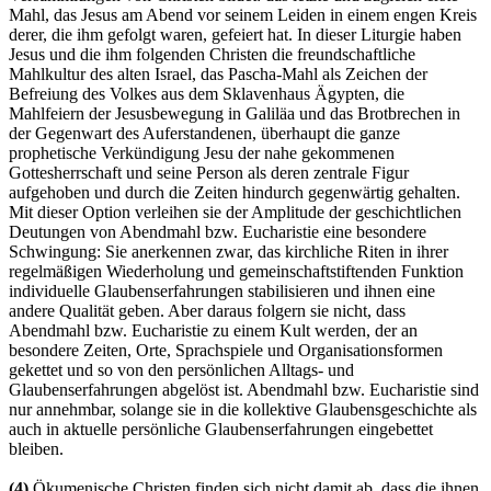
Mahl, das Jesus am Abend vor seinem Leiden in einem engen Kreis
derer, die ihm gefolgt waren, gefeiert hat. In dieser Liturgie haben
Jesus und die ihm folgenden Christen die freundschaftliche
Mahlkultur des alten Israel, das Pascha-Mahl als Zeichen der
Befreiung des Volkes aus dem Sklavenhaus Ägypten, die
Mahlfeiern der Jesusbewegung in Galiläa und das Brotbrechen in
der Gegenwart des Auferstandenen, überhaupt die ganze
prophetische Verkündigung Jesu der nahe gekommenen
Gottesherrschaft und seine Person als deren zentrale Figur
aufgehoben und durch die Zeiten hindurch gegenwärtig gehalten.
Mit dieser Option verleihen sie der Amplitude der geschichtlichen
Deutungen von Abendmahl bzw. Eucharistie eine besondere
Schwingung: Sie anerkennen zwar, das kirchliche Riten in ihrer
regelmäßigen Wiederholung und gemeinschaftstiftenden Funktion
individuelle Glaubenserfahrungen stabilisieren und ihnen eine
andere Qualität geben. Aber daraus folgern sie nicht, dass
Abendmahl bzw. Eucharistie zu einem Kult werden, der an
besondere Zeiten, Orte, Sprachspiele und Organisationsformen
gekettet und so von den persönlichen Alltags- und
Glaubenserfahrungen abgelöst ist. Abendmahl bzw. Eucharistie sind
nur annehmbar, solange sie in die kollektive Glaubensgeschichte als
auch in aktuelle persönliche Glaubenserfahrungen eingebettet
bleiben.
(4)
Ökumenische Christen finden sich nicht damit ab, dass die ihnen