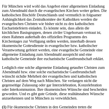
Für München wird wohl das Angebot einer allgemeinen Einladung
zum Abendmahl durch die evangelischen Kirchen weiter gelten. Die
katholischen Bischöfe Deutschlands und vermutlich in folgsamer
Anhänglichkeit das Zentralkomitee der Katholiken werden die
evangelischen Christen wie bisher nicht zu den katholischen
Eucharistiefeiern einladen. Es könnte sein, dass allein die
kirchlichen Basisgruppen, denen ziviler Ungehorsam vertraut ist,
einen Rahmen außerhalb des offiziellen Programms des
Kirchentages zur Verfügung stellen werden, innerhalb dessen
ökumenische Gottesdienste in evangelischer bzw. katholischer
Verantwortung gefeiert werden, eine evangelische Gemeinde eine
allgemeine Einladung zum Abendmahl ausspricht und eine
katholische Gemeinde ihre eucharistische Gastfreundschaft erklärt.
Lediglich eine solche allgemeine Einladung getaufter Christen zum
Abendmahl bzw. eine solche eucharistische Gastfreundschaft
wünscht sichdie Mehrheit der evangelischen und katholischen
Christen auf dem Weg nach München. Sie verlangen nicht die
gegenseitige Zulassung oder gar Interzelebration, Konzelebration
oder Interkommunion. Ihre ökumenischen Wünsche sind bescheiden
geworden. Und es gibt gute Gründe, diese realitätsnahen Wünsche
anzuerkennen und in München zu verwirklichen.
(1)
Für ökumenische Christen in den Gemeinden treten die