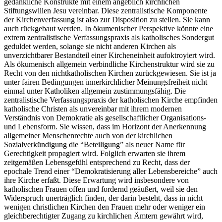
gedankliche Konstrukte mit einem angeblich kirchlichen
Stiftungswillen Jesu vereinbar. Diese zentralistische Komponente
der Kirchenverfassung ist also zur Disposition zu stellen. Sie kann
auch rückgebaut werden. In ökumenischer Perspektive könnte eine
extrem zentralistische Verfassungspraxis als katholisches Sondergut
geduldet werden, solange sie nicht anderen Kirchen als
unverzichtbarer Bestandteil einer Kircheneinheit aufoktroyiert wird.
Als ökumenisch allgemein verbindliche Kirchenstruktur wird sie zu
Recht von den nichtkatholischen Kirchen zurückgewiesen. Sie ist ja
unter fairen Bedingungen innerkirchlicher Meinungsfreiheit nicht
einmal unter Katholiken allgemein zustimmungsfähig. Die
zentralistische Verfassungspraxis der katholischen Kirche empfinden
katholische Christen als unvereinbar mit ihrem modernen
Verständnis von Demokratie als gesellschaftlicher Organisations-
und Lebensform. Sie wissen, dass im Horizont der Anerkennung
allgemeiner Menschenrechte auch von der kirchlichen
Sozialverkündigung die “Beteiligung” als neuer Name für
Gerechtigkeit propagiert wird. Folglich erwarten sie ihrem
zeitgemäßen Lebensgefühl entsprechend zu Recht, dass der
epochale Trend einer “Demokratisierung aller Lebensbereiche” auch
ihre Kirche erfaßt. Diese Erwartung wird insbesondere von
katholischen Frauen offen und fordernd geäußert, weil sie den
Widerspruch unerträglich finden, der darin besteht, dass in nicht
wenigen christlichen Kirchen den Frauen mehr oder weniger ein
gleichberechtigter Zugang zu kirchlichen Ämtern gewährt wird,