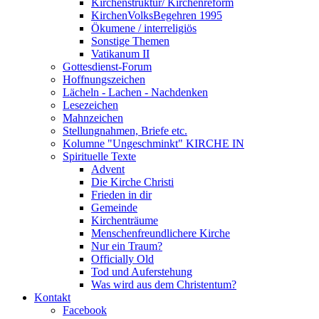
Kirchenstruktur/ Kirchenreform
KirchenVolksBegehren 1995
Ökumene / interreligiös
Sonstige Themen
Vatikanum II
Gottesdienst-Forum
Hoffnungszeichen
Lächeln - Lachen - Nachdenken
Lesezeichen
Mahnzeichen
Stellungnahmen, Briefe etc.
Kolumne "Ungeschminkt" KIRCHE IN
Spirituelle Texte
Advent
Die Kirche Christi
Frieden in dir
Gemeinde
Kirchenträume
Menschenfreundlichere Kirche
Nur ein Traum?
Officially Old
Tod und Auferstehung
Was wird aus dem Christentum?
Kontakt
Facebook