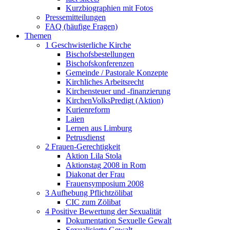
Kurzbiographien mit Fotos
Pressemitteilungen
FAQ (häufige Fragen)
Themen
1 Geschwisterliche Kirche
Bischofsbestellungen
Bischofskonferenzen
Gemeinde / Pastorale Konzepte
Kirchliches Arbeitsrecht
Kirchensteuer und -finanzierung
KirchenVolksPredigt (Aktion)
Kurienreform
Laien
Lernen aus Limburg
Petrusdienst
2 Frauen-Gerechtigkeit
Aktion Lila Stola
Aktionstag 2008 in Rom
Diakonat der Frau
Frauensymposium 2008
3 Aufhebung Pflichtzölibat
CIC zum Zölibat
4 Positive Bewertung der Sexualität
Dokumentation Sexuelle Gewalt
Sexualisierte Gewalt