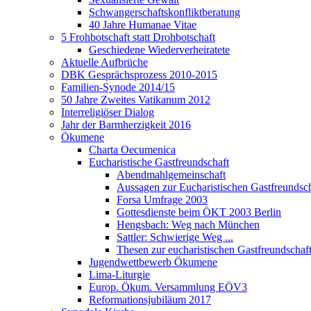
Schwangerschaftskonfliktberatung
40 Jahre Humanae Vitae
5 Frohbotschaft statt Drohbotschaft
Geschiedene Wiederverheiratete
Aktuelle Aufbrüche
DBK Gesprächsprozess 2010-2015
Familien-Synode 2014/15
50 Jahre Zweites Vatikanum 2012
Interreligiöser Dialog
Jahr der Barmherzigkeit 2016
Ökumene
Charta Oecumenica
Eucharistische Gastfreundschaft
Abendmahlgemeinschaft
Aussagen zur Eucharistischen Gastfreundsch
Forsa Umfrage 2003
Gottesdienste beim ÖKT 2003 Berlin
Hengsbach: Weg nach München
Sattler: Schwierige Weg ...
Thesen zur eucharistischen Gastfreundschaf
Jugendwettbewerb Ökumene
Lima-Liturgie
Europ. Ökum. Versammlung EÖV3
Reformationsjubiläum 2017