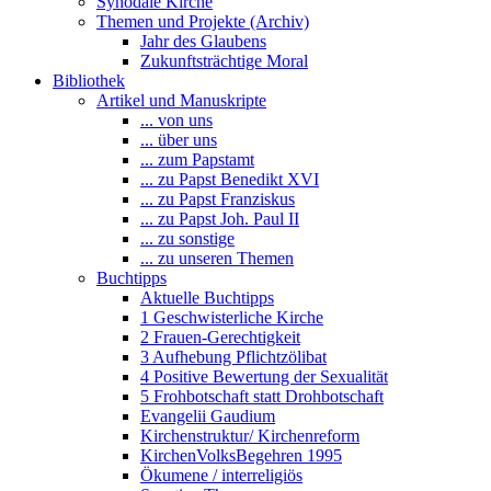
Synodale Kirche
Themen und Projekte (Archiv)
Jahr des Glaubens
Zukunftsträchtige Moral
Bibliothek
Artikel und Manuskripte
... von uns
... über uns
... zum Papstamt
... zu Papst Benedikt XVI
... zu Papst Franziskus
... zu Papst Joh. Paul II
... zu sonstige
... zu unseren Themen
Buchtipps
Aktuelle Buchtipps
1 Geschwisterliche Kirche
2 Frauen-Gerechtigkeit
3 Aufhebung Pflichtzölibat
4 Positive Bewertung der Sexualität
5 Frohbotschaft statt Drohbotschaft
Evangelii Gaudium
Kirchenstruktur/ Kirchenreform
KirchenVolksBegehren 1995
Ökumene / interreligiös