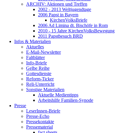
ARCHIV: Aktionen und Treffen
2002 - 2013 Weltjugendtage
2006 Papst in Bayern
KirchenVolksBriefe
2006 Ad Limina dt. Bischöfe in Rom
2010 - 15 Jahre KirchenVolksBewegung
2011 Papstbesuch BRD
Infos & Materialien
Aktuelles
E-Mail-Newsletter
Faltblätter
Info-Briefe
Gelbe Reihe
Gottesdienste
Reform-Ticker
Reli-Unterricht
Sonstige Materialien
Aktuelle Medientipps
Arbeitshilfe Familien-Synode
Presse
LeserInnen-Briefe
Presse-Echo
Pressekontakte
Pressematerial
fact sheets