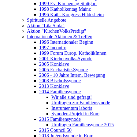
1999 Ev. Kirchentag Stuttgart
1998 Katholikentag Mainz
1996 Kath. Kongress Hildesheim
Spirituelle Angebote
Aktion "Lila Stola"
Aktion "KirchenVolksPredigt"
Internationale Aktionen & Treffen
1996 Internationaler Beginn
1997 Incontro
1999 Forum Europ. KatholikInnen
2001 Kirchenvolks-Synode
2005 Konklave
2005 Eucharistie-Synode
2006 - 10 Jahre Intern. Bewegung
2008 Bischofssynode
2013 Konklave
2014 Familiensynode
Wir alle sind gefragt!
Umfragen zur Familiensynode
Instrumentum laboris
Synoden-Projekt in Rom
2015 Familiensynode
Umfragen Familiensynode 2015
2015 Council 50
2018 Jugendsynode in Rom