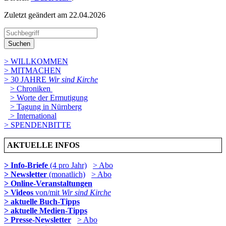
Zuletzt geändert am 22­.04.2026
Suchen
> WILLKOMMEN
> MITMACHEN
> 30 JAHRE
Wir sind Kirche
> Chroniken
> Worte der Ermutigung
> Tagung in Nürnberg
> International
> SPENDENBITTE
AKTUELLE INFOS
> Info-Briefe
(4 pro Jahr)
> Abo
> Newsletter
(monatlich)
> Abo
> Online-Veranstaltungen
> Videos
von/mit
Wir sind Kirche
> aktuelle Buch-Tipps
> aktuelle Medien-Tipps
> Presse-Newsletter
> Abo