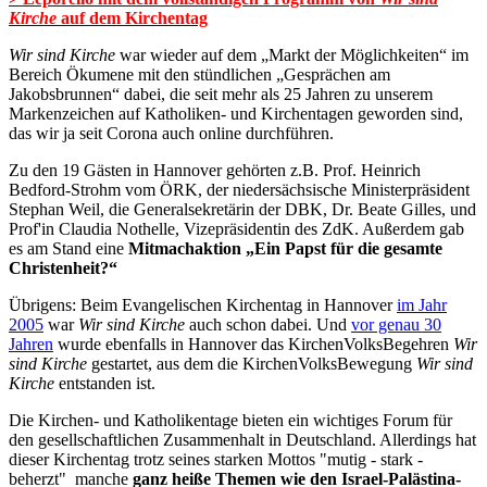
Kirche
auf dem Kirchentag
Wir sind Kirche
war wieder auf dem „Markt der Möglichkeiten“ im
Bereich Ökumene mit den stündlichen „Gesprächen am
Jakobsbrunnen“ dabei, die seit mehr als 25 Jahren zu unserem
Markenzeichen auf Katholiken- und Kirchentagen geworden sind,
das wir ja seit Corona auch online durchführen.
Zu den 19 Gästen in Hannover gehörten z.B. Prof. Heinrich
Bedford-Strohm vom ÖRK, der niedersächsische Ministerpräsident
Stephan Weil, die Generalsekretärin der DBK, Dr. Beate Gilles, und
Prof'in Claudia Nothelle, Vizepräsidentin des ZdK. Außerdem gab
es am Stand eine
Mitmachaktion „Ein Papst für die gesamte
Christenheit?“
Übrigens: Beim Evangelischen Kirchentag in Hannover
im Jahr
2005
war
Wir sind Kirche
auch schon dabei. Und
vor genau 30
Jahren
wurde ebenfalls in Hannover das KirchenVolksBegehren
Wir
sind Kirche
gestartet, aus dem die KirchenVolksBewegung
Wir sind
Kirche
entstanden ist.
Die Kirchen- und Katholikentage bieten ein wichtiges Forum für
den gesellschaftlichen Zusammenhalt in Deutschland. Allerdings hat
dieser Kirchentag trotz seines starken Mottos "mutig - stark -
beherzt" manche
ganz heiße Themen wie den Israel-Palästina-