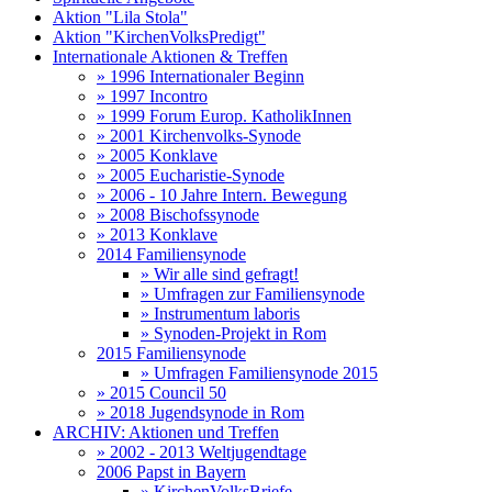
Aktion "Lila Stola"
Aktion "KirchenVolksPredigt"
Internationale Aktionen & Treffen
» 1996 Internationaler Beginn
» 1997 Incontro
» 1999 Forum Europ. KatholikInnen
» 2001 Kirchenvolks-Synode
» 2005 Konklave
» 2005 Eucharistie-Synode
» 2006 - 10 Jahre Intern. Bewegung
» 2008 Bischofssynode
» 2013 Konklave
2014 Familiensynode
» Wir alle sind gefragt!
» Umfragen zur Familiensynode
» Instrumentum laboris
» Synoden-Projekt in Rom
2015 Familiensynode
» Umfragen Familiensynode 2015
» 2015 Council 50
» 2018 Jugendsynode in Rom
ARCHIV: Aktionen und Treffen
» 2002 - 2013 Weltjugendtage
2006 Papst in Bayern
» KirchenVolksBriefe