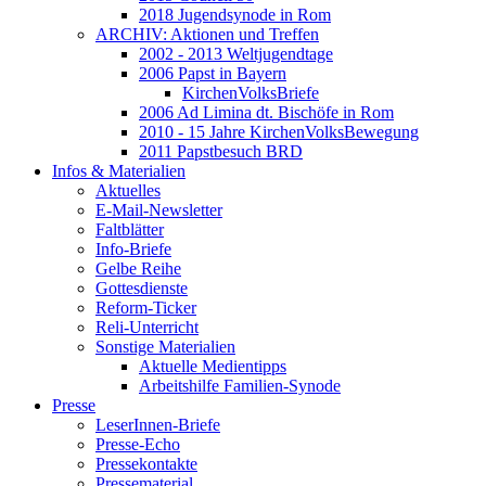
2018 Jugendsynode in Rom
ARCHIV: Aktionen und Treffen
2002 - 2013 Weltjugendtage
2006 Papst in Bayern
KirchenVolksBriefe
2006 Ad Limina dt. Bischöfe in Rom
2010 - 15 Jahre KirchenVolksBewegung
2011 Papstbesuch BRD
Infos & Materialien
Aktuelles
E-Mail-Newsletter
Faltblätter
Info-Briefe
Gelbe Reihe
Gottesdienste
Reform-Ticker
Reli-Unterricht
Sonstige Materialien
Aktuelle Medientipps
Arbeitshilfe Familien-Synode
Presse
LeserInnen-Briefe
Presse-Echo
Pressekontakte
Pressematerial