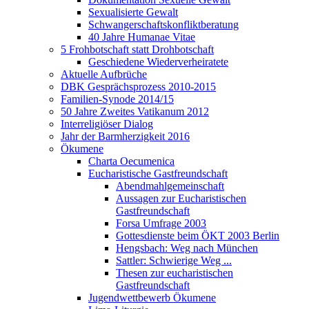
Sexualisierte Gewalt
Schwangerschaftskonfliktberatung
40 Jahre Humanae Vitae
5 Frohbotschaft statt Drohbotschaft
Geschiedene Wiederverheiratete
Aktuelle Aufbrüche
DBK Gesprächsprozess 2010-2015
Familien-Synode 2014/15
50 Jahre Zweites Vatikanum 2012
Interreligiöser Dialog
Jahr der Barmherzigkeit 2016
Ökumene
Charta Oecumenica
Eucharistische Gastfreundschaft
Abendmahlgemeinschaft
Aussagen zur Eucharistischen
Gastfreundschaft
Forsa Umfrage 2003
Gottesdienste beim ÖKT 2003 Berlin
Hengsbach: Weg nach München
Sattler: Schwierige Weg ...
Thesen zur eucharistischen
Gastfreundschaft
Jugendwettbewerb Ökumene