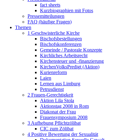
fact sheets
Kurzbiographien mit Fotos
Pressemitteilungen
FAQ (häufige Fragen)
Themen
1 Geschwisterliche Kirche
Bischofsbestellungen
Bischofskonferenzen
Gemeinde / Pastorale Konzepte
Kirchliches Arbeitsrecht
Kirchensteuer und -finanzierung
KirchenVolksPredigt (Aktion)
Kurienreform
Laien
Lernen aus Limburg
Petrusdienst
2 Frauen-Gerechtigkeit
Aktion Lila Stola
Aktionstag 2008 in Rom
Diakonat der Frau
Frauensymposium 2008
3 Aufhebung Pflichtzölibat
CIC zum Zölibat
4 Positive Bewertung der Sexualität
Dokumentation Sexuelle Gewalt