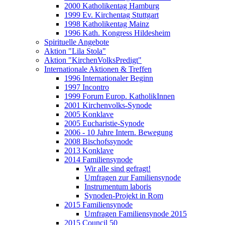
2000 Katholikentag Hamburg
1999 Ev. Kirchentag Stuttgart
1998 Katholikentag Mainz
1996 Kath. Kongress Hildesheim
Spirituelle Angebote
Aktion "Lila Stola"
Aktion "KirchenVolksPredigt"
Internationale Aktionen & Treffen
1996 Internationaler Beginn
1997 Incontro
1999 Forum Europ. KatholikInnen
2001 Kirchenvolks-Synode
2005 Konklave
2005 Eucharistie-Synode
2006 - 10 Jahre Intern. Bewegung
2008 Bischofssynode
2013 Konklave
2014 Familiensynode
Wir alle sind gefragt!
Umfragen zur Familiensynode
Instrumentum laboris
Synoden-Projekt in Rom
2015 Familiensynode
Umfragen Familiensynode 2015
2015 Council 50