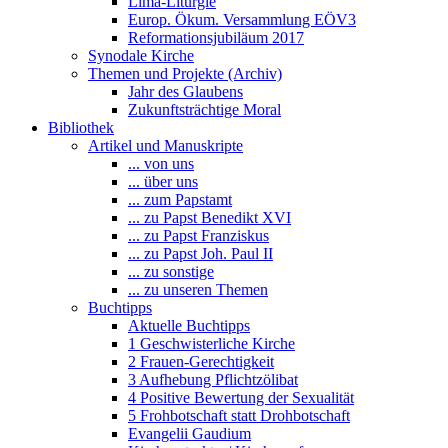
Lima-Liturgie
Europ. Ökum. Versammlung EÖV3
Reformationsjubiläum 2017
Synodale Kirche
Themen und Projekte (Archiv)
Jahr des Glaubens
Zukunftsträchtige Moral
Bibliothek
Artikel und Manuskripte
... von uns
... über uns
... zum Papstamt
... zu Papst Benedikt XVI
... zu Papst Franziskus
... zu Papst Joh. Paul II
... zu sonstige
... zu unseren Themen
Buchtipps
Aktuelle Buchtipps
1 Geschwisterliche Kirche
2 Frauen-Gerechtigkeit
3 Aufhebung Pflichtzölibat
4 Positive Bewertung der Sexualität
5 Frohbotschaft statt Drohbotschaft
Evangelii Gaudium