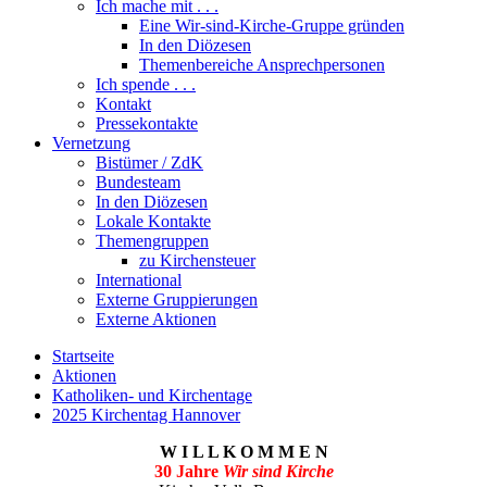
Ich mache mit . . .
Eine Wir-sind-Kirche-Gruppe gründen
In den Diözesen
Themenbereiche Ansprechpersonen
Ich spende . . .
Kontakt
Pressekontakte
Vernetzung
Bistümer / ZdK
Bundesteam
In den Diözesen
Lokale Kontakte
Themengruppen
zu Kirchensteuer
International
Externe Gruppierungen
Externe Aktionen
Startseite
Aktionen
Katholiken- und Kirchentage
2025 Kirchentag Hannover
W I L L K O M M E N
30 Jahre
Wir sind Kirche