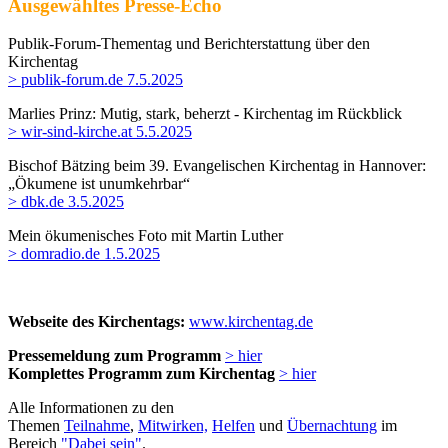
Ausgewähltes Presse-Echo
Publik-Forum-Thementag und Berichterstattung über den
Kirchentag
> publik-forum.de 7.5.2025
Marlies Prinz: Mutig, stark, beherzt - Kirchentag im Rückblick
> wir-sind-kirche.at 5.5.2025
Bischof Bätzing beim 39. Evangelischen Kirchentag in Hannover:
„Ökumene ist unumkehrbar“
> dbk.de 3.5.2025
Mein ökumenisches Foto mit Martin Luther
> domradio.de 1.5.2025
Webseite des Kirchentags:
www.kirchentag.de
Pressemeldung zum Programm
> hier
Komplettes Programm zum Kirchentag
> hier
Alle Informationen zu den
Themen
Teilnahme
,
Mitwirken,
Helfen
und
Übernachtung
im
Bereich
"Dabei sein"
.