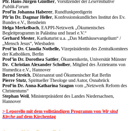
Pfr. Hans-Jürgen Günther
, Vorsitzender der
Leserinitiative
Publik-Forum
Prof'in Johanna Haberer
, Rundfunkpredigerin
Pfr'in Dr. Dagmar Heller
, Konfessionskundliches Institut des Ev.
Bundes e.V., Bensheim
Helga Merkelbach
, EAPPI-Netzwerk „Ökumenisches
Begleitprogramm in Palästina und Israel e.V.“
Gerhard Mester
, Karikaturist u.a. „Das Matthäusevangelium“ /
„Mensch Jesus“, Wiesbaden
Prof’in Dr. Claudia Nothelle,
Vizepräsidentin des Zentralkomitees
der Katholiken, Berlin
Prof’in Dr. Dorothea Sattler
, Ökumenikerin, Universität Münster
Dr. Christian Alexander Scholber
,
Mitglied des Ärzteteams von
Humedica e.V., Hannover
Bernd Streich
, Diözesanrat und Ökumenischer Rat Berlin
Pierre Stutz
, Spiritueller Theologe und Autor, Osnabrück
Prof‘in Dr. Anna-Katharina Szagun
vom „Netzwerk Reform des
Christentums“
Stephan Weil
,
Ministerpräsident des Landes Niedersachsen,
Hannover
> Leporello mit dem vollständigen Programm von
Wir sind
Kirche
auf dem Kirchentag