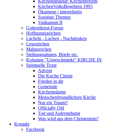
Kirchenstruktur/ Kirchenreform
KirchenVolksBegehren 1995
Ökumene / interreligiös
Sonstige Themen
Vatikanum II
Gottesdienst-Forum
Hoffnungszeichen
Lächeln - Lachen - Nachdenken
Lesezeichen
Mahnzeichen
Stellungnahmen, Briefe etc.
Kolumne "Ungeschminkt" KIRCHE IN
Spirituelle Texte
Advent
Die Kirche Christi
Frieden in dir
Gemeinde
Kirchenträume
Menschenfreundlichere Kirche
Nur ein Traum?
Officially Old
Tod und Auferstehung
Was wird aus dem Christentum?
Kontakt
Facebook