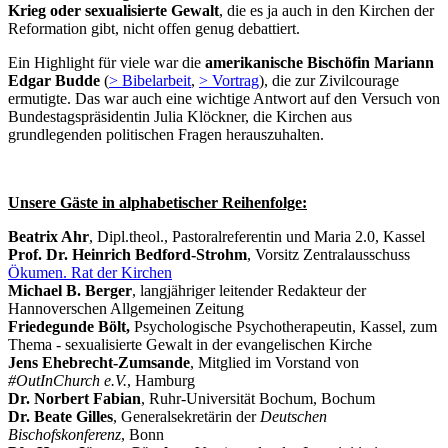
Krieg oder sexualisierte Gewalt
, die es ja auch in den Kirchen der
Reformation gibt, nicht offen genug debattiert.
Ein Highlight für viele war die
amerikanische Bischöfin Mariann
Edgar Budde
(
> Bibelarbeit
,
> Vortrag
), die zur Zivilcourage
ermutigte. Das war auch eine wichtige Antwort auf den Versuch von
Bundestagspräsidentin Julia Klöckner, die Kirchen aus
grundlegenden politischen Fragen herauszuhalten.
Unsere Gäste in alphabetischer Reihenfolge:
Beatrix Ahr
, Dipl.theol., Pastoralreferentin und Maria 2.0, Kassel
Prof. Dr. Heinrich Bedford-Strohm
, Vorsitz Zentralausschuss
Ökumen. Rat der Kirchen
Michael B. Berger
, langjähriger leitender Redakteur der
Hannoverschen Allgemeinen Zeitung
Friedegunde Bölt,
Psychologische Psychotherapeutin, Kassel, zum
Thema - sexualisierte Gewalt in der evangelischen Kirche
Jens Ehebrecht-Zumsande
, Mitglied im Vorstand von
#OutInChurch e.V.
, Hamburg
Dr. Norbert Fabian
, Ruhr-Universität Bochum, Bochum
Dr. Beate Gilles
, Generalsekretärin der
Deutschen
Bischofskonferenz
, Bonn