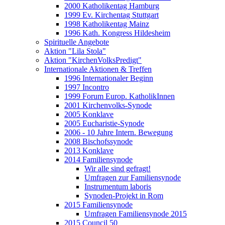
2000 Katholikentag Hamburg
1999 Ev. Kirchentag Stuttgart
1998 Katholikentag Mainz
1996 Kath. Kongress Hildesheim
Spirituelle Angebote
Aktion "Lila Stola"
Aktion "KirchenVolksPredigt"
Internationale Aktionen & Treffen
1996 Internationaler Beginn
1997 Incontro
1999 Forum Europ. KatholikInnen
2001 Kirchenvolks-Synode
2005 Konklave
2005 Eucharistie-Synode
2006 - 10 Jahre Intern. Bewegung
2008 Bischofssynode
2013 Konklave
2014 Familiensynode
Wir alle sind gefragt!
Umfragen zur Familiensynode
Instrumentum laboris
Synoden-Projekt in Rom
2015 Familiensynode
Umfragen Familiensynode 2015
2015 Council 50