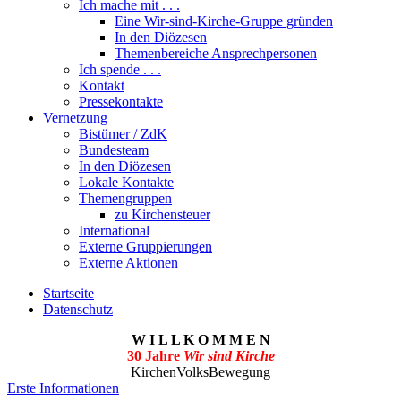
Ich mache mit . . .
Eine Wir-sind-Kirche-Gruppe gründen
In den Diözesen
Themenbereiche Ansprechpersonen
Ich spende . . .
Kontakt
Pressekontakte
Vernetzung
Bistümer / ZdK
Bundesteam
In den Diözesen
Lokale Kontakte
Themengruppen
zu Kirchensteuer
International
Externe Gruppierungen
Externe Aktionen
Startseite
Datenschutz
W I L L K O M M E N
30 Jahre
Wir sind Kirche
KirchenVolksBewegung
Erste Informationen