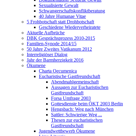
Sexualisierte Gewalt
Schwangerschaftskonfliktberatung
40 Jahre Humanae Vitae
5 Frohbotschaft statt Drohbotschaft
Geschiedene Wiederverheiratete
Aktuelle Aufbrüche
DBK Gesprächsprozess 2010-2015
Familien-Synode 2014/15
50 Jahre Zweites Vatikanum 2012
Interreligiöser Dialog
Jahr der Barmherzigkeit 2016
Ökumene
Charta Oecumenica
Eucharistische Gastfreundschaft
Abendmahlgemeinschaft
Aussagen zur Eucharistischen
Gastfreundschaft
Forsa Umfrage 2003
Gottesdienste beim ÖKT 2003 Berlin
Hengsbach: Weg nach München
Sattler: Schwierige Weg ...
Thesen zur eucharistischen
Gastfreundschaft
Jugendwettbewerb Ökumene