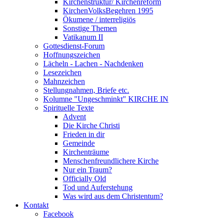
Kirchenstruktur/ Kirchenreform
KirchenVolksBegehren 1995
Ökumene / interreligiös
Sonstige Themen
Vatikanum II
Gottesdienst-Forum
Hoffnungszeichen
Lächeln - Lachen - Nachdenken
Lesezeichen
Mahnzeichen
Stellungnahmen, Briefe etc.
Kolumne "Ungeschminkt" KIRCHE IN
Spirituelle Texte
Advent
Die Kirche Christi
Frieden in dir
Gemeinde
Kirchenträume
Menschenfreundlichere Kirche
Nur ein Traum?
Officially Old
Tod und Auferstehung
Was wird aus dem Christentum?
Kontakt
Facebook