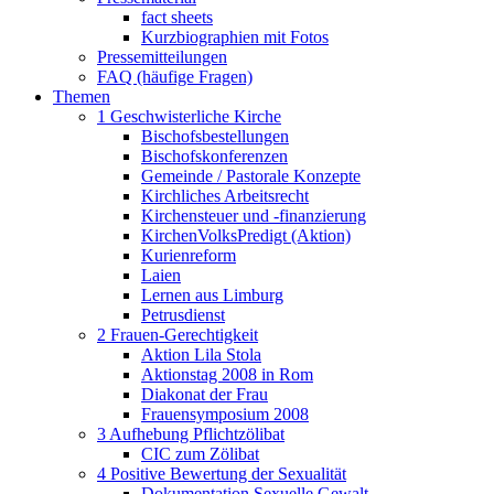
fact sheets
Kurzbiographien mit Fotos
Pressemitteilungen
FAQ (häufige Fragen)
Themen
1 Geschwisterliche Kirche
Bischofsbestellungen
Bischofskonferenzen
Gemeinde / Pastorale Konzepte
Kirchliches Arbeitsrecht
Kirchensteuer und -finanzierung
KirchenVolksPredigt (Aktion)
Kurienreform
Laien
Lernen aus Limburg
Petrusdienst
2 Frauen-Gerechtigkeit
Aktion Lila Stola
Aktionstag 2008 in Rom
Diakonat der Frau
Frauensymposium 2008
3 Aufhebung Pflichtzölibat
CIC zum Zölibat
4 Positive Bewertung der Sexualität
Dokumentation Sexuelle Gewalt