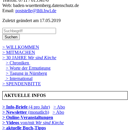
Telefon: 0711 / 615541-0
Web: baden-wuerttemberg.datenschutz.de
Email:
poststelle@lfdi.bwl.de
Zuletzt geändert am 17­.05.2019
Suchen
> WILLKOMMEN
> MITMACHEN
> 30 JAHRE
Wir sind Kirche
> Chroniken
> Worte der Ermutigung
> Tagung in Nürnberg
> International
> SPENDENBITTE
AKTUELLE INFOS
> Info-Briefe
(4 pro Jahr)
> Abo
> Newsletter
(monatlich)
> Abo
> Online-Veranstaltungen
> Videos
von/mit
Wir sind Kirche
> aktuelle Buch-Tipps