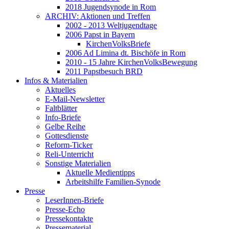
2018 Jugendsynode in Rom
ARCHIV: Aktionen und Treffen
2002 - 2013 Weltjugendtage
2006 Papst in Bayern
KirchenVolksBriefe
2006 Ad Limina dt. Bischöfe in Rom
2010 - 15 Jahre KirchenVolksBewegung
2011 Papstbesuch BRD
Infos & Materialien
Aktuelles
E-Mail-Newsletter
Faltblätter
Info-Briefe
Gelbe Reihe
Gottesdienste
Reform-Ticker
Reli-Unterricht
Sonstige Materialien
Aktuelle Medientipps
Arbeitshilfe Familien-Synode
Presse
LeserInnen-Briefe
Presse-Echo
Pressekontakte
Pressematerial