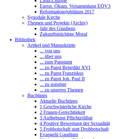
Lima-Liturgie
Europ. Ökum. Versammlung EÖV3
Reformationsjubiläum 2017
Synodale Kirche
Themen und Projekte (Archiv)
Jahr des Glaubens
Zukunftsträchtige Moral
Bibliothek
Artikel und Manuskripte
... von uns
... über uns
... zum Papstamt
... zu Papst Benedikt XVI
... zu Papst Franziskus
... zu Papst Joh. Paul II
... zu sonstige
... zu unseren Themen
Buchtipps
Aktuelle Buchtipps
1 Geschwisterliche Kirche
2 Frauen-Gerechtigkeit
3 Aufhebung Pflichtzölibat
4 Positive Bewertung der Sexualität
5 Frohbotschaft statt Drohbotschaft
Evangelii Gaudium