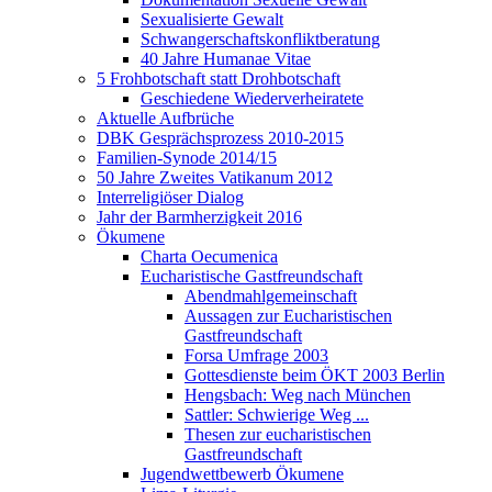
Sexualisierte Gewalt
Schwangerschaftskonfliktberatung
40 Jahre Humanae Vitae
5 Frohbotschaft statt Drohbotschaft
Geschiedene Wiederverheiratete
Aktuelle Aufbrüche
DBK Gesprächsprozess 2010-2015
Familien-Synode 2014/15
50 Jahre Zweites Vatikanum 2012
Interreligiöser Dialog
Jahr der Barmherzigkeit 2016
Ökumene
Charta Oecumenica
Eucharistische Gastfreundschaft
Abendmahlgemeinschaft
Aussagen zur Eucharistischen
Gastfreundschaft
Forsa Umfrage 2003
Gottesdienste beim ÖKT 2003 Berlin
Hengsbach: Weg nach München
Sattler: Schwierige Weg ...
Thesen zur eucharistischen
Gastfreundschaft
Jugendwettbewerb Ökumene