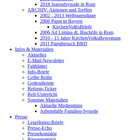
2018 Jugendsynode in Rom
ARCHIV: Aktionen und Treffen
2002 - 2013 Weltjugendtage
2006 Papst in Bayern
KirchenVolksBriefe
2006 Ad Limina dt. Bischöfe in Rom
2010 - 15 Jahre KirchenVolksBewegung
2011 Papstbesuch BRD
Infos & Materialien
Aktuelles
E-Mail-Newsletter
Faltblätter
Info-Briefe
Gelbe Reihe
Gottesdienste
Reform-Ticker
Reli-Unterricht
Sonstige Materialien
Aktuelle Medientipps
Arbeitshilfe Familien-Synode
Presse
LeserInnen-Briefe
Presse-Echo
Pressekontakte
Pressematerial