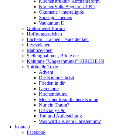
Kirchenstruktur/ Kirchenreform
KirchenVolksBegehren 1995
Ökumene / interreligiös
Sonstige Themen
Vatikanum II
Gottesdienst-Forum
Hoffnungszeichen
Lächeln - Lachen - Nachdenken
Lesezeichen
Mahnzeichen
Stellungnahmen, Briefe etc.
Kolumne "Ungeschminkt" KIRCHE IN
Spirituelle Texte
Advent
Die Kirche Christi
Frieden in dir
Gemeinde
Kirchenträume
Menschenfreundlichere Kirche
Nur ein Traum?
Officially Old
Tod und Auferstehung
Was wird aus dem Christentum?
Kontakt
Facebook