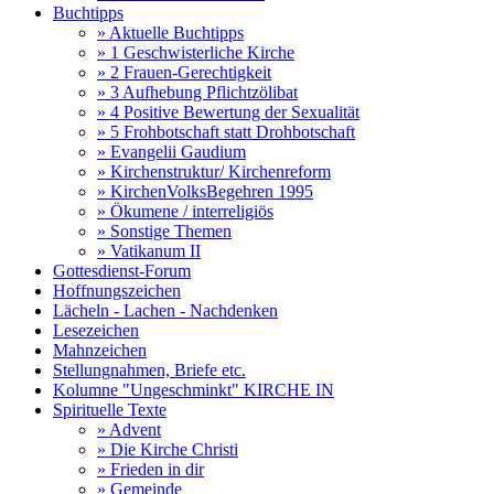
Buchtipps
» Aktuelle Buchtipps
» 1 Geschwisterliche Kirche
» 2 Frauen-Gerechtigkeit
» 3 Aufhebung Pflichtzölibat
» 4 Positive Bewertung der Sexualität
» 5 Frohbotschaft statt Drohbotschaft
» Evangelii Gaudium
» Kirchenstruktur/ Kirchenreform
» KirchenVolksBegehren 1995
» Ökumene / interreligiös
» Sonstige Themen
» Vatikanum II
Gottesdienst-Forum
Hoffnungszeichen
Lächeln - Lachen - Nachdenken
Lesezeichen
Mahnzeichen
Stellungnahmen, Briefe etc.
Kolumne "Ungeschminkt" KIRCHE IN
Spirituelle Texte
» Advent
» Die Kirche Christi
» Frieden in dir
» Gemeinde