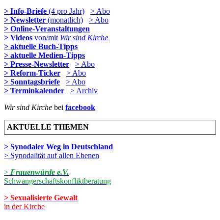
> Info-Briefe
(4 pro Jahr)
> Abo
> Newsletter
(monatlich)
> Abo
> Online-Veranstaltungen
> Videos
von/mit
Wir sind Kirche
> aktuelle Buch-Tipps
> aktuelle Medien-Tipps
> Presse-Newsletter
> Abo
> Reform-Ticker
> Abo
> Sonntagsbriefe
> Abo
> Terminkalender
> Archiv
Wir sind Kirche
bei
facebook
AKTUELLE THEMEN
> Synodaler Weg in Deutschland
> Synodalität auf allen Ebenen
>
Frauenwürde e.V.
Schwangerschaftskonfliktberatung
> Sexualisierte Gewalt
in der Kirche