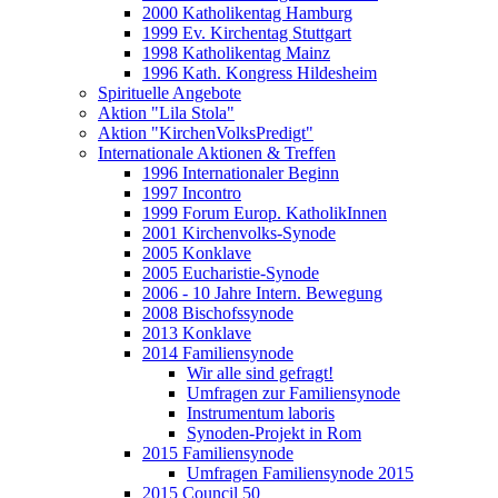
2000 Katholikentag Hamburg
1999 Ev. Kirchentag Stuttgart
1998 Katholikentag Mainz
1996 Kath. Kongress Hildesheim
Spirituelle Angebote
Aktion "Lila Stola"
Aktion "KirchenVolksPredigt"
Internationale Aktionen & Treffen
1996 Internationaler Beginn
1997 Incontro
1999 Forum Europ. KatholikInnen
2001 Kirchenvolks-Synode
2005 Konklave
2005 Eucharistie-Synode
2006 - 10 Jahre Intern. Bewegung
2008 Bischofssynode
2013 Konklave
2014 Familiensynode
Wir alle sind gefragt!
Umfragen zur Familiensynode
Instrumentum laboris
Synoden-Projekt in Rom
2015 Familiensynode
Umfragen Familiensynode 2015
2015 Council 50