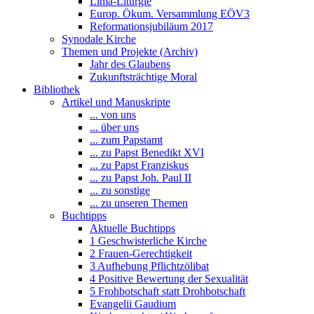
Lima-Liturgie
Europ. Ökum. Versammlung EÖV3
Reformationsjubiläum 2017
Synodale Kirche
Themen und Projekte (Archiv)
Jahr des Glaubens
Zukunftsträchtige Moral
Bibliothek
Artikel und Manuskripte
... von uns
... über uns
... zum Papstamt
... zu Papst Benedikt XVI
... zu Papst Franziskus
... zu Papst Joh. Paul II
... zu sonstige
... zu unseren Themen
Buchtipps
Aktuelle Buchtipps
1 Geschwisterliche Kirche
2 Frauen-Gerechtigkeit
3 Aufhebung Pflichtzölibat
4 Positive Bewertung der Sexualität
5 Frohbotschaft statt Drohbotschaft
Evangelii Gaudium