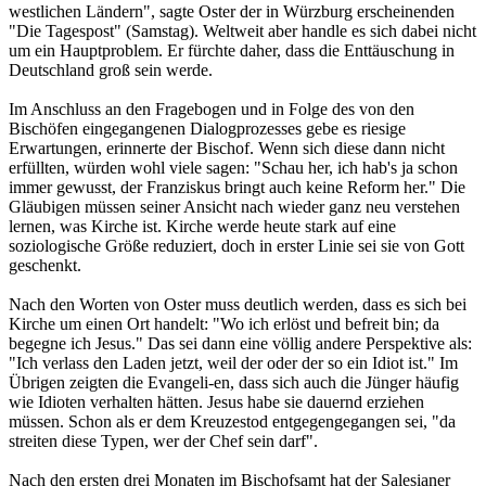
westlichen Ländern", sagte Oster der in Würzburg erscheinenden
"Die Tagespost" (Samstag). Weltweit aber handle es sich dabei nicht
um ein Hauptproblem. Er fürchte daher, dass die Enttäuschung in
Deutschland groß sein werde.
Im Anschluss an den Fragebogen und in Folge des von den
Bischöfen eingegangenen Dialogprozesses gebe es riesige
Erwartungen, erinnerte der Bischof. Wenn sich diese dann nicht
erfüllten, würden wohl viele sagen: "Schau her, ich hab's ja schon
immer gewusst, der Franziskus bringt auch keine Reform her." Die
Gläubigen müssen seiner Ansicht nach wieder ganz neu verstehen
lernen, was Kirche ist. Kirche werde heute stark auf eine
soziologische Größe reduziert, doch in erster Linie sei sie von Gott
geschenkt.
Nach den Worten von Oster muss deutlich werden, dass es sich bei
Kirche um einen Ort handelt: "Wo ich erlöst und befreit bin; da
begegne ich Jesus." Das sei dann eine völlig andere Perspektive als:
"Ich verlass den Laden jetzt, weil der oder der so ein Idiot ist." Im
Übrigen zeigten die Evangeli-en, dass sich auch die Jünger häufig
wie Idioten verhalten hätten. Jesus habe sie dauernd erziehen
müssen. Schon als er dem Kreuzestod entgegengegangen sei, "da
streiten diese Typen, wer der Chef sein darf".
Nach den ersten drei Monaten im Bischofsamt hat der Salesianer