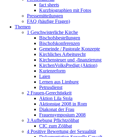
fact sheets
Kurzbiographien mit Fotos
Pressemitteilungen
FAQ (häufige Fragen)
Themen
1 Geschwisterliche Kirche
Bischofsbestellungen
Bischofskonferenzen
Gemeinde / Pastorale Konzepte
Kirchliches Arbeitsrecht
Kirchensteuer und -finanzierung
KirchenVolksPredigt (Aktion)
Kurienreform
Laien
Lernen aus Limburg
Petrusdienst
2 Frauen-Gerechtigkeit
Aktion Lila Stola
Aktionstag 2008 in Rom
Diakonat der Frau
Frauensymposium 2008
3 Aufhebung Pflichtzölibat
CIC zum Zölibat
4 Positive Bewertung der Sexualität
Dokumentation Sexuelle Gewalt