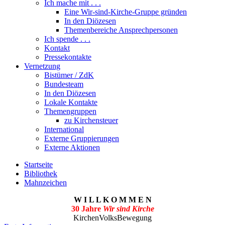
Ich mache mit . . .
Eine Wir-sind-Kirche-Gruppe gründen
In den Diözesen
Themenbereiche Ansprechpersonen
Ich spende . . .
Kontakt
Pressekontakte
Vernetzung
Bistümer / ZdK
Bundesteam
In den Diözesen
Lokale Kontakte
Themengruppen
zu Kirchensteuer
International
Externe Gruppierungen
Externe Aktionen
Startseite
Bibliothek
Mahnzeichen
W I L L K O M M E N
30 Jahre
Wir sind Kirche
KirchenVolksBewegung