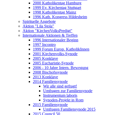
2000 Katholikentag Hamburg
1999 Ev. Kirchentag Stuttgart
1998 Katholikentag Mainz
1996 Kath. Kongress Hildesheim
Spirituelle Angebote
Aktion "Lila Stola"
Aktion "KirchenVolksPredigt"
Internationale Aktionen & Treffen
1996 Internationaler Beginn
1997 Incontro
1999 Forum Europ. KatholikInnen
2001 Kirchenvolks-Synode
2005 Konklave
2005 Eucharistie-Synode
2006 - 10 Jahre Intern. Bewegung
2008 Bischofssynode
2013 Konklave
2014 Familiensynode
Wir alle sind gefragt!
Umfragen zur Familiensynode
Instrumentum laboris
Synoden-Projekt in Rom
2015 Familiensynode
Umfragen Familiensynode 2015
2015 Council 50