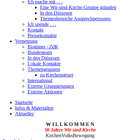
Ich mache mit . . .
Eine Wir-sind-Kirche-Gruppe gründen
In den Diözesen
Themenbereiche Ansprechpersonen
Ich spende . . .
Kontakt
Pressekontakte
Vernetzung
Bistümer / ZdK
Bundesteam
In den Diözesen
Lokale Kontakte
Themengruppen
zu Kirchensteuer
International
Externe Gruppierungen
Externe Aktionen
Startseite
Infos & Materialien
Aktuelles
W I L L K O M M E N
30 Jahre
Wir sind Kirche
KirchenVolksBewegung