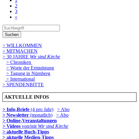
1
2
3
»
Suchen
> WILLKOMMEN
> MITMACHEN
> 30 JAHRE
Wir sind Kirche
> Chroniken
> Worte der Ermutigung
> Tagung in Nürnberg
> International
> SPENDENBITTE
AKTUELLE INFOS
> Info-Briefe
(4 pro Jahr)
> Abo
> Newsletter
(monatlich)
> Abo
> Online-Veranstaltungen
> Videos
von/mit
Wir sind Kirche
> aktuelle Buch-Tipps
> aktuelle Medien-Tipps