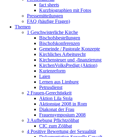
fact sheets
Kurzbiographien mit Fotos
Pressemitteilungen
FAQ (häufige Fragen)
Themen
1 Geschwisterliche Kirche
Bischofsbestellungen
Bischofskonferenzen
Gemeinde / Pastorale Konzepte
Kirchliches Arbeitsrecht
Kirchensteuer und -finanzierung
KirchenVolksPredigt (Aktion)
Kurienreform
Laien
Lernen aus Limburg
Petrusdienst
2 Frauen-Gerechtigkeit
Aktion Lila Stola
Aktionstag 2008 in Rom
Diakonat der Frau
Frauensymposium 2008
3 Aufhebung Pflichtzölibat
CIC zum Zölibat
4 Positive Bewertung der Sexualität
Dokumentation Sexuelle Gewalt