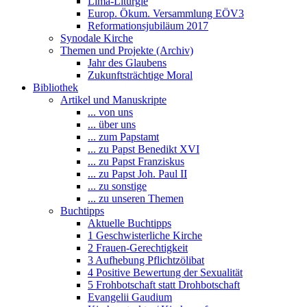
Lima-Liturgie
Europ. Ökum. Versammlung EÖV3
Reformationsjubiläum 2017
Synodale Kirche
Themen und Projekte (Archiv)
Jahr des Glaubens
Zukunftsträchtige Moral
Bibliothek
Artikel und Manuskripte
... von uns
... über uns
... zum Papstamt
... zu Papst Benedikt XVI
... zu Papst Franziskus
... zu Papst Joh. Paul II
... zu sonstige
... zu unseren Themen
Buchtipps
Aktuelle Buchtipps
1 Geschwisterliche Kirche
2 Frauen-Gerechtigkeit
3 Aufhebung Pflichtzölibat
4 Positive Bewertung der Sexualität
5 Frohbotschaft statt Drohbotschaft
Evangelii Gaudium