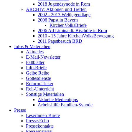
2018 Jugendsynode in Rom
ARCHIV: Aktionen und Treffen
2002 - 2013 Weltjugendtage
2006 Papst in Bayern
KirchenVolksBriefe
2006 Ad Limina dt. Bischöfe in Rom
2010 - 15 Jahre KirchenVolksBewegung
2011 Papstbesuch BRD
Infos & Materialien
Aktuelles
E-Mail-Newsletter
Faltblätter
Info-Briefe
Gelbe Reihe
Gottesdienste
Reform-Ticker
Reli-Unterricht
Sonstige Materialien
Aktuelle Medientipps
Arbeitshilfe Familien-Synode
Presse
LeserInnen-Briefe
Presse-Echo
Pressekontakte
Pressematerial