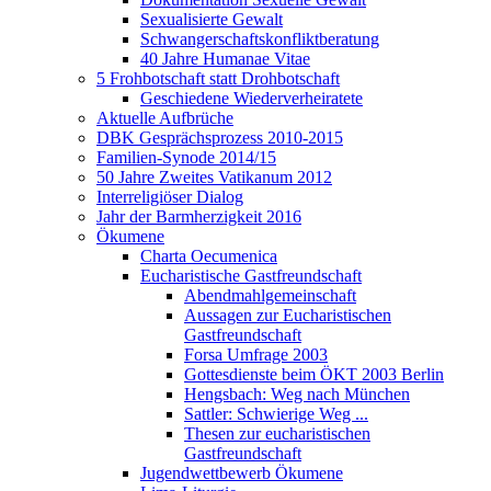
Sexualisierte Gewalt
Schwangerschaftskonfliktberatung
40 Jahre Humanae Vitae
5 Frohbotschaft statt Drohbotschaft
Geschiedene Wiederverheiratete
Aktuelle Aufbrüche
DBK Gesprächsprozess 2010-2015
Familien-Synode 2014/15
50 Jahre Zweites Vatikanum 2012
Interreligiöser Dialog
Jahr der Barmherzigkeit 2016
Ökumene
Charta Oecumenica
Eucharistische Gastfreundschaft
Abendmahlgemeinschaft
Aussagen zur Eucharistischen
Gastfreundschaft
Forsa Umfrage 2003
Gottesdienste beim ÖKT 2003 Berlin
Hengsbach: Weg nach München
Sattler: Schwierige Weg ...
Thesen zur eucharistischen
Gastfreundschaft
Jugendwettbewerb Ökumene