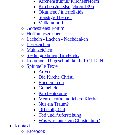
Kirchenstruktur/ Kirchenreform
KirchenVolksBegehren 1995
Ökumene / interreligiös
Sonstige Themen
Vatikanum II
Gottesdienst-Forum
Hoffnungszeichen
Lächeln - Lachen - Nachdenken
Lesezeichen
Mahnzeichen
Stellungnahmen, Briefe etc.
Kolumne "Ungeschminkt" KIRCHE IN
Spirituelle Texte
Advent
Die Kirche Christi
Frieden in dir
Gemeinde
Kirchenträume
Menschenfreundlichere Kirche
Nur ein Traum?
Officially Old
Tod und Auferstehung
Was wird aus dem Christentum?
Kontakt
Facebook