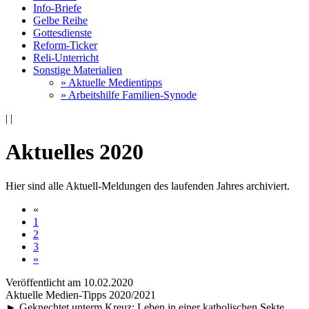
Info-Briefe
Gelbe Reihe
Gottesdienste
Reform-Ticker
Reli-Unterricht
Sonstige Materialien
» Aktuelle Medientipps
» Arbeitshilfe Familien-Synode
|
|
Aktuelles 2020
Hier sind alle Aktuell-Meldungen des laufenden Jahres archiviert.
«
1
2
3
»
Veröffentlicht am 10­.02.2020
Aktuelle Medien-Tipps 2020/2021
► Geknechtet unterm Kreuz: Leben in einer katholischen Sekte