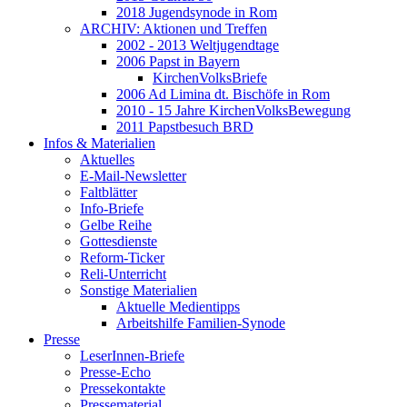
2018 Jugendsynode in Rom
ARCHIV: Aktionen und Treffen
2002 - 2013 Weltjugendtage
2006 Papst in Bayern
KirchenVolksBriefe
2006 Ad Limina dt. Bischöfe in Rom
2010 - 15 Jahre KirchenVolksBewegung
2011 Papstbesuch BRD
Infos & Materialien
Aktuelles
E-Mail-Newsletter
Faltblätter
Info-Briefe
Gelbe Reihe
Gottesdienste
Reform-Ticker
Reli-Unterricht
Sonstige Materialien
Aktuelle Medientipps
Arbeitshilfe Familien-Synode
Presse
LeserInnen-Briefe
Presse-Echo
Pressekontakte
Pressematerial