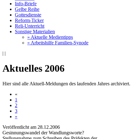
Info-Briefe
Gelbe Reihe
Gottesdienste
Reform-Ticker
Reli-Unterricht
Sonstige Materialien
» Aktuelle Medientipps
» Arbeitshilfe Familien-Synode
|
|
Aktuelles 2006
Hier sind alle Aktuell-Meldungen des laufenden Jahres archiviert.
«
1
2
3
»
Veröffentlicht am 28­.12.2006
Gesinnungswandel der Wandlungsworte?
Stellungnahme zum Schreiben des Präfekten der