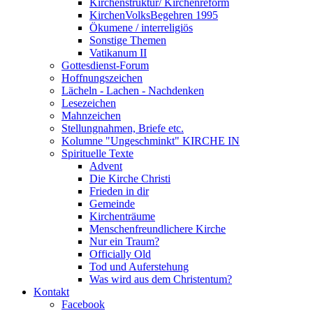
Kirchenstruktur/ Kirchenreform
KirchenVolksBegehren 1995
Ökumene / interreligiös
Sonstige Themen
Vatikanum II
Gottesdienst-Forum
Hoffnungszeichen
Lächeln - Lachen - Nachdenken
Lesezeichen
Mahnzeichen
Stellungnahmen, Briefe etc.
Kolumne "Ungeschminkt" KIRCHE IN
Spirituelle Texte
Advent
Die Kirche Christi
Frieden in dir
Gemeinde
Kirchenträume
Menschenfreundlichere Kirche
Nur ein Traum?
Officially Old
Tod und Auferstehung
Was wird aus dem Christentum?
Kontakt
Facebook