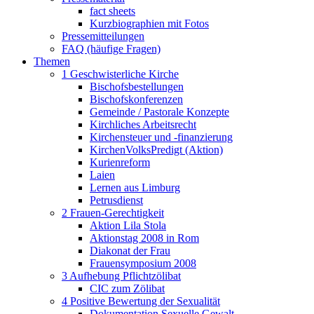
fact sheets
Kurzbiographien mit Fotos
Pressemitteilungen
FAQ (häufige Fragen)
Themen
1 Geschwisterliche Kirche
Bischofsbestellungen
Bischofskonferenzen
Gemeinde / Pastorale Konzepte
Kirchliches Arbeitsrecht
Kirchensteuer und -finanzierung
KirchenVolksPredigt (Aktion)
Kurienreform
Laien
Lernen aus Limburg
Petrusdienst
2 Frauen-Gerechtigkeit
Aktion Lila Stola
Aktionstag 2008 in Rom
Diakonat der Frau
Frauensymposium 2008
3 Aufhebung Pflichtzölibat
CIC zum Zölibat
4 Positive Bewertung der Sexualität
Dokumentation Sexuelle Gewalt