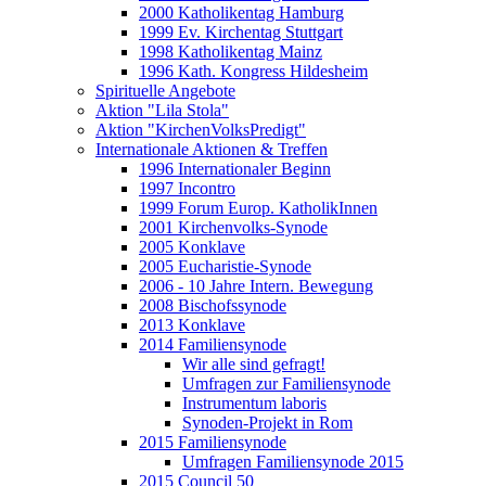
2000 Katholikentag Hamburg
1999 Ev. Kirchentag Stuttgart
1998 Katholikentag Mainz
1996 Kath. Kongress Hildesheim
Spirituelle Angebote
Aktion "Lila Stola"
Aktion "KirchenVolksPredigt"
Internationale Aktionen & Treffen
1996 Internationaler Beginn
1997 Incontro
1999 Forum Europ. KatholikInnen
2001 Kirchenvolks-Synode
2005 Konklave
2005 Eucharistie-Synode
2006 - 10 Jahre Intern. Bewegung
2008 Bischofssynode
2013 Konklave
2014 Familiensynode
Wir alle sind gefragt!
Umfragen zur Familiensynode
Instrumentum laboris
Synoden-Projekt in Rom
2015 Familiensynode
Umfragen Familiensynode 2015
2015 Council 50