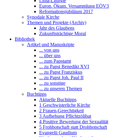
Lima-Liturgie
Europ. Ökum. Versammlung EÖV3
Reformationsjubiläum 2017
Synodale Kirche
Themen und Projekte (Archiv)
Jahr des Glaubens
Zukunftsträchtige Moral
Bibliothek
Artikel und Manuskripte
... von uns
... über uns
... zum Papstamt
... zu Papst Benedikt XVI
... zu Papst Franziskus
... zu Papst Joh. Paul II
... zu sonstige
... zu unseren Themen
Buchtipps
Aktuelle Buchtipps
1 Geschwisterliche Kirche
2 Frauen-Gerechtigkeit
3 Aufhebung Pflichtzölibat
4 Positive Bewertung der Sexualität
5 Frohbotschaft statt Drohbotschaft
Evangelii Gaudium