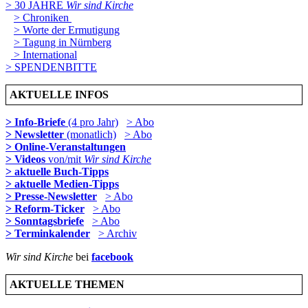
> 30 JAHRE
Wir sind Kirche
> Chroniken
> Worte der Ermutigung
> Tagung in Nürnberg
> International
> SPENDENBITTE
AKTUELLE INFOS
> Info-Briefe
(4 pro Jahr)
> Abo
> Newsletter
(monatlich)
> Abo
> Online-Veranstaltungen
> Videos
von/mit
Wir sind Kirche
> aktuelle Buch-Tipps
> aktuelle Medien-Tipps
> Presse-Newsletter
> Abo
> Reform-Ticker
> Abo
> Sonntagsbriefe
> Abo
> Terminkalender
> Archiv
Wir sind Kirche
bei
facebook
AKTUELLE THEMEN