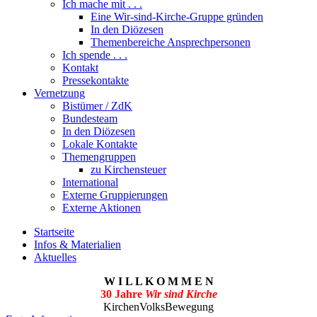
Ich mache mit . . .
Eine Wir-sind-Kirche-Gruppe gründen
In den Diözesen
Themenbereiche Ansprechpersonen
Ich spende . . .
Kontakt
Pressekontakte
Vernetzung
Bistümer / ZdK
Bundesteam
In den Diözesen
Lokale Kontakte
Themengruppen
zu Kirchensteuer
International
Externe Gruppierungen
Externe Aktionen
Startseite
Infos & Materialien
Aktuelles
W I L L K O M M E N
30 Jahre
Wir sind Kirche
KirchenVolksBewegung