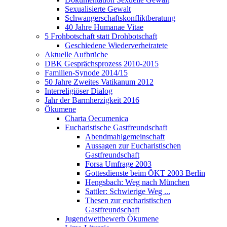
Sexualisierte Gewalt
Schwangerschaftskonfliktberatung
40 Jahre Humanae Vitae
5 Frohbotschaft statt Drohbotschaft
Geschiedene Wiederverheiratete
Aktuelle Aufbrüche
DBK Gesprächsprozess 2010-2015
Familien-Synode 2014/15
50 Jahre Zweites Vatikanum 2012
Interreligiöser Dialog
Jahr der Barmherzigkeit 2016
Ökumene
Charta Oecumenica
Eucharistische Gastfreundschaft
Abendmahlgemeinschaft
Aussagen zur Eucharistischen
Gastfreundschaft
Forsa Umfrage 2003
Gottesdienste beim ÖKT 2003 Berlin
Hengsbach: Weg nach München
Sattler: Schwierige Weg ...
Thesen zur eucharistischen
Gastfreundschaft
Jugendwettbewerb Ökumene