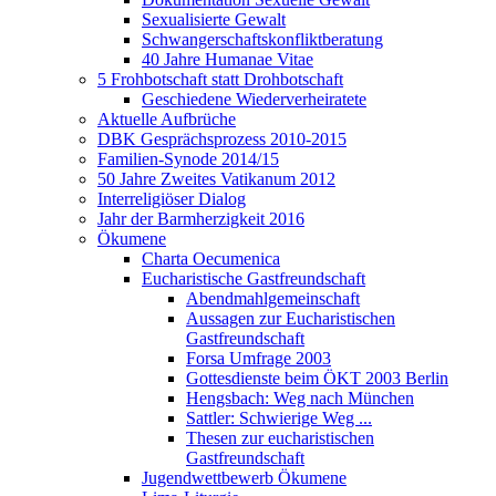
Sexualisierte Gewalt
Schwangerschaftskonfliktberatung
40 Jahre Humanae Vitae
5 Frohbotschaft statt Drohbotschaft
Geschiedene Wiederverheiratete
Aktuelle Aufbrüche
DBK Gesprächsprozess 2010-2015
Familien-Synode 2014/15
50 Jahre Zweites Vatikanum 2012
Interreligiöser Dialog
Jahr der Barmherzigkeit 2016
Ökumene
Charta Oecumenica
Eucharistische Gastfreundschaft
Abendmahlgemeinschaft
Aussagen zur Eucharistischen
Gastfreundschaft
Forsa Umfrage 2003
Gottesdienste beim ÖKT 2003 Berlin
Hengsbach: Weg nach München
Sattler: Schwierige Weg ...
Thesen zur eucharistischen
Gastfreundschaft
Jugendwettbewerb Ökumene