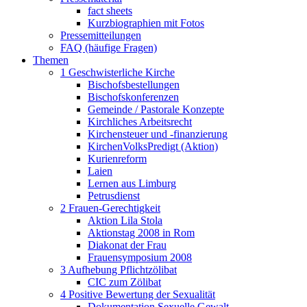
fact sheets
Kurzbiographien mit Fotos
Pressemitteilungen
FAQ (häufige Fragen)
Themen
1 Geschwisterliche Kirche
Bischofsbestellungen
Bischofskonferenzen
Gemeinde / Pastorale Konzepte
Kirchliches Arbeitsrecht
Kirchensteuer und -finanzierung
KirchenVolksPredigt (Aktion)
Kurienreform
Laien
Lernen aus Limburg
Petrusdienst
2 Frauen-Gerechtigkeit
Aktion Lila Stola
Aktionstag 2008 in Rom
Diakonat der Frau
Frauensymposium 2008
3 Aufhebung Pflichtzölibat
CIC zum Zölibat
4 Positive Bewertung der Sexualität
Dokumentation Sexuelle Gewalt