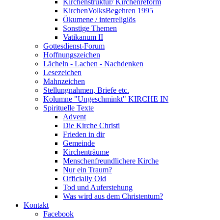
Kirchenstruktur/ Kirchenreform
KirchenVolksBegehren 1995
Ökumene / interreligiös
Sonstige Themen
Vatikanum II
Gottesdienst-Forum
Hoffnungszeichen
Lächeln - Lachen - Nachdenken
Lesezeichen
Mahnzeichen
Stellungnahmen, Briefe etc.
Kolumne "Ungeschminkt" KIRCHE IN
Spirituelle Texte
Advent
Die Kirche Christi
Frieden in dir
Gemeinde
Kirchenträume
Menschenfreundlichere Kirche
Nur ein Traum?
Officially Old
Tod und Auferstehung
Was wird aus dem Christentum?
Kontakt
Facebook