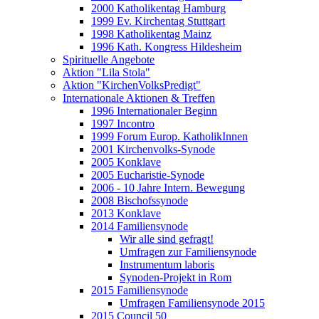
2000 Katholikentag Hamburg
1999 Ev. Kirchentag Stuttgart
1998 Katholikentag Mainz
1996 Kath. Kongress Hildesheim
Spirituelle Angebote
Aktion "Lila Stola"
Aktion "KirchenVolksPredigt"
Internationale Aktionen & Treffen
1996 Internationaler Beginn
1997 Incontro
1999 Forum Europ. KatholikInnen
2001 Kirchenvolks-Synode
2005 Konklave
2005 Eucharistie-Synode
2006 - 10 Jahre Intern. Bewegung
2008 Bischofssynode
2013 Konklave
2014 Familiensynode
Wir alle sind gefragt!
Umfragen zur Familiensynode
Instrumentum laboris
Synoden-Projekt in Rom
2015 Familiensynode
Umfragen Familiensynode 2015
2015 Council 50