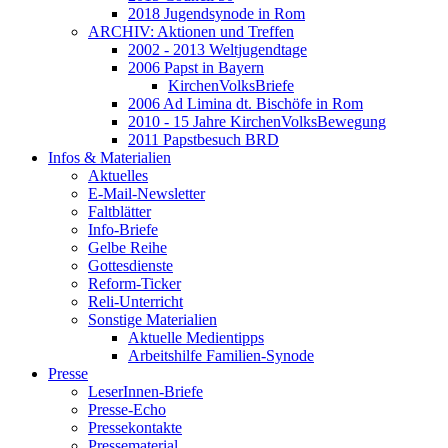
2018 Jugendsynode in Rom
ARCHIV: Aktionen und Treffen
2002 - 2013 Weltjugendtage
2006 Papst in Bayern
KirchenVolksBriefe
2006 Ad Limina dt. Bischöfe in Rom
2010 - 15 Jahre KirchenVolksBewegung
2011 Papstbesuch BRD
Infos & Materialien
Aktuelles
E-Mail-Newsletter
Faltblätter
Info-Briefe
Gelbe Reihe
Gottesdienste
Reform-Ticker
Reli-Unterricht
Sonstige Materialien
Aktuelle Medientipps
Arbeitshilfe Familien-Synode
Presse
LeserInnen-Briefe
Presse-Echo
Pressekontakte
Pressematerial