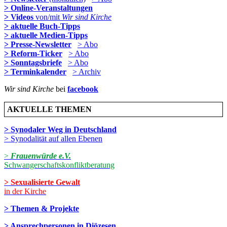
> Online-Veranstaltungen
> Videos
von/mit
Wir sind Kirche
> aktuelle Buch-Tipps
> aktuelle Medien-Tipps
> Presse-Newsletter
> Abo
> Reform-Ticker
> Abo
> Sonntagsbriefe
> Abo
> Terminkalender
> Archiv
Wir sind Kirche
bei
facebook
AKTUELLE THEMEN
> Synodaler Weg in Deutschland
> Synodalität auf allen Ebenen
>
Frauenwürde e.V.
Schwangerschaftskonfliktberatung
> Sexualisierte Gewalt
in der Kirche
> Themen & Projekte
> Ansprechpersonen in Diözesen