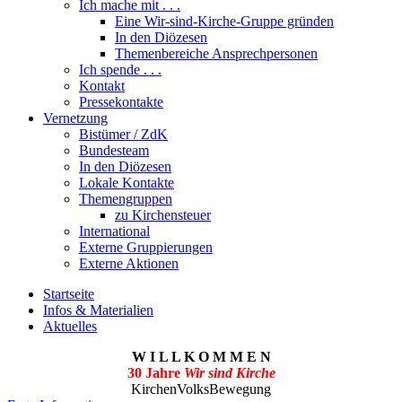
Ich mache mit . . .
Eine Wir-sind-Kirche-Gruppe gründen
In den Diözesen
Themenbereiche Ansprechpersonen
Ich spende . . .
Kontakt
Pressekontakte
Vernetzung
Bistümer / ZdK
Bundesteam
In den Diözesen
Lokale Kontakte
Themengruppen
zu Kirchensteuer
International
Externe Gruppierungen
Externe Aktionen
Startseite
Infos & Materialien
Aktuelles
W I L L K O M M E N
30 Jahre
Wir sind Kirche
KirchenVolksBewegung