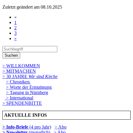
Zuletzt geändert am 08­.10.2025
«
1
2
3
»
Suchen
> WILLKOMMEN
> MITMACHEN
> 30 JAHRE
Wir sind Kirche
> Chroniken
> Worte der Ermutigung
> Tagung in Nürnberg
> International
> SPENDENBITTE
AKTUELLE INFOS
> Info-Briefe
(4 pro Jahr)
> Abo
> Newsletter
(monatlich)
> Abo