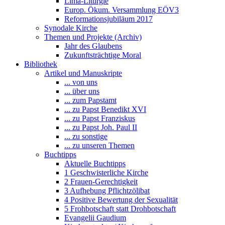
Lima-Liturgie
Europ. Ökum. Versammlung EÖV3
Reformationsjubiläum 2017
Synodale Kirche
Themen und Projekte (Archiv)
Jahr des Glaubens
Zukunftsträchtige Moral
Bibliothek
Artikel und Manuskripte
... von uns
... über uns
... zum Papstamt
... zu Papst Benedikt XVI
... zu Papst Franziskus
... zu Papst Joh. Paul II
... zu sonstige
... zu unseren Themen
Buchtipps
Aktuelle Buchtipps
1 Geschwisterliche Kirche
2 Frauen-Gerechtigkeit
3 Aufhebung Pflichtzölibat
4 Positive Bewertung der Sexualität
5 Frohbotschaft statt Drohbotschaft
Evangelii Gaudium