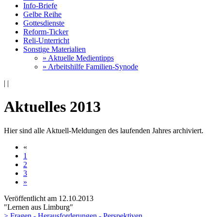
Info-Briefe
Gelbe Reihe
Gottesdienste
Reform-Ticker
Reli-Unterricht
Sonstige Materialien
» Aktuelle Medientipps
» Arbeitshilfe Familien-Synode
|
|
Aktuelles 2013
Hier sind alle Aktuell-Meldungen des laufenden Jahres archiviert.
«
1
2
3
»
Veröffentlicht am 12­.10.2013
"Lernen aus Limburg"
> Fragen - Herausforderungen - Perspektiven