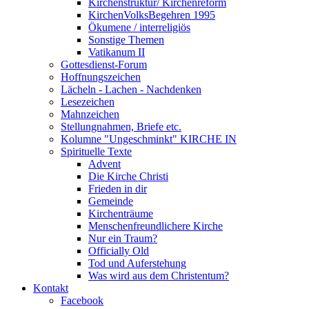
Kirchenstruktur/ Kirchenreform
KirchenVolksBegehren 1995
Ökumene / interreligiös
Sonstige Themen
Vatikanum II
Gottesdienst-Forum
Hoffnungszeichen
Lächeln - Lachen - Nachdenken
Lesezeichen
Mahnzeichen
Stellungnahmen, Briefe etc.
Kolumne "Ungeschminkt" KIRCHE IN
Spirituelle Texte
Advent
Die Kirche Christi
Frieden in dir
Gemeinde
Kirchenträume
Menschenfreundlichere Kirche
Nur ein Traum?
Officially Old
Tod und Auferstehung
Was wird aus dem Christentum?
Kontakt
Facebook