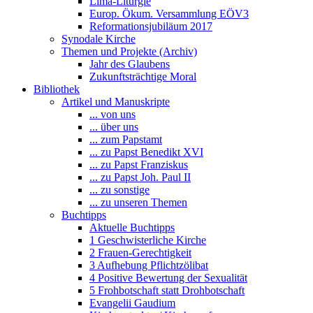
Lima-Liturgie
Europ. Ökum. Versammlung EÖV3
Reformationsjubiläum 2017
Synodale Kirche
Themen und Projekte (Archiv)
Jahr des Glaubens
Zukunftsträchtige Moral
Bibliothek
Artikel und Manuskripte
... von uns
... über uns
... zum Papstamt
... zu Papst Benedikt XVI
... zu Papst Franziskus
... zu Papst Joh. Paul II
... zu sonstige
... zu unseren Themen
Buchtipps
Aktuelle Buchtipps
1 Geschwisterliche Kirche
2 Frauen-Gerechtigkeit
3 Aufhebung Pflichtzölibat
4 Positive Bewertung der Sexualität
5 Frohbotschaft statt Drohbotschaft
Evangelii Gaudium