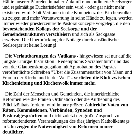
Hälfte unserer Pfarreien in naher Zukunft ohne ordinierte Seelsorger
und regelmäßige Eucharistiefeier sein wird - oder gar nicht mehr
existieren wird. Statt Vertrauen in die Kompetenz des Kirchenvolkes
zu zeigen und mehr Verantwortung in seine Hände zu legen, werden
immer wieder priesterzentrierte Pastoralkonzepte vorgelegt, die den
bevorstehenden Kollaps der Seelsorge und der
Gemeindestrukturen verschleiern
und sich als Sackgasse
erweisen. Die Überbrückung der Notlage durch ausländische
Seelsorger ist keine Lösung!
· Die
Verlautbarungen des Vatikans
- hingewiesen sei nur auf die
jüngste Liturgie-Instruktion "Redemptionis Sacramentum" und das
von der Glaubenskongregation mit Approbation des Papstes
veröffentlichte Schreiben "Über die Zusammenarbeit von Mann und
Frau in der Kirche und in der Welt" -
vertiefen die Kluft zwischen
Kirchenleitung und Kirchenvolk immer mehr
.
· Die Zahl der Menschen und Gemeinden, die innerkirchliche
Reformen wie die Frauen-Ordination oder die Aufhebung des
Pflichtzölibats fordern, wird immer größer. Z
ahlreiche Voten von
Räten, Kommissionen, Verbänden, Synoden und
Pastoralgesprächen
und nicht zuletzt der große Zuspruch zu
reformorientierten Veranstaltungen des diesjährigen Katholikentags
in Ulm
zeigen die Notwendigkeit von Reformen immer
deutlicher.