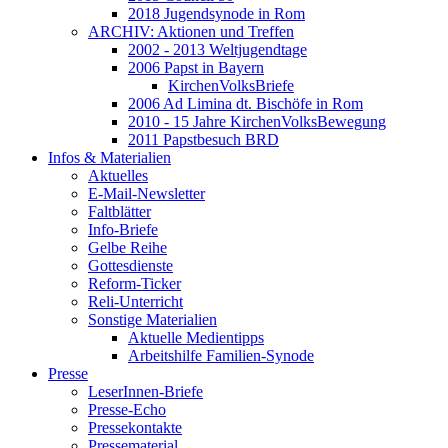
2018 Jugendsynode in Rom
ARCHIV: Aktionen und Treffen
2002 - 2013 Weltjugendtage
2006 Papst in Bayern
KirchenVolksBriefe
2006 Ad Limina dt. Bischöfe in Rom
2010 - 15 Jahre KirchenVolksBewegung
2011 Papstbesuch BRD
Infos & Materialien
Aktuelles
E-Mail-Newsletter
Faltblätter
Info-Briefe
Gelbe Reihe
Gottesdienste
Reform-Ticker
Reli-Unterricht
Sonstige Materialien
Aktuelle Medientipps
Arbeitshilfe Familien-Synode
Presse
LeserInnen-Briefe
Presse-Echo
Pressekontakte
Pressematerial