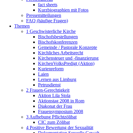
fact sheets
Kurzbiographien mit Fotos
Pressemitteilungen
FAQ (häufige Fragen)
Themen
1 Geschwisterliche Kirche
Bischofsbestellungen
Bischofskonferenzen
Gemeinde / Pastorale Konzepte
Kirchliches Arbeitsrecht
Kirchensteuer und -finanzierung
KirchenVolksPredigt (Aktion)
Kurienreform
Laien
Lernen aus Limburg
Petrusdienst
2 Frauen-Gerechtigkeit
Aktion Lila Stola
Aktionstag 2008 in Rom
Diakonat der Frau
Frauensymposium 2008
3 Aufhebung Pflichtzölibat
CIC zum Zölibat
4 Positive Bewertung der Sexualität
Dokumentation Sexuelle Gewalt