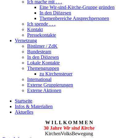
Ich mache mit . . .
Eine Wir-sind-Kirche-Gruppe gründen
In den Diözesen
Themenbereiche Ansprechpersonen
Ich spende . . .
Kontakt
Pressekontakte
Vernetzung
Bistümer / ZdK
Bundesteam
In den Diözesen
Lokale Kontakte
Themengruppen
zu Kirchensteuer
International
Externe Gruppierungen
Externe Aktionen
Startseite
Infos & Materialien
Aktuelles
W I L L K O M M E N
30 Jahre
Wir sind Kirche
KirchenVolksBewegung