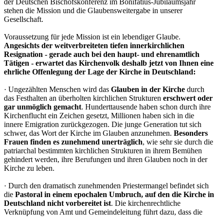
der Deutschen Bischofskonferenz im Bonifatius-Jubiläumsjahr
stehen die Mission und die Glaubensweitergabe in unserer
Gesellschaft.
Voraussetzung für jede Mission ist ein lebendiger Glaube.
Angesichts der weitverbreiteten tiefen innerkirchlichen
Resignation - gerade auch bei den haupt- und ehrenamtlich
Tätigen - erwartet das Kirchenvolk deshalb jetzt von Ihnen eine
ehrliche Offenlegung der Lage der Kirche in Deutschland:
· Ungezählten Menschen wird das
Glauben in der Kirche
durch
das Festhalten an überholten kirchlichen Strukturen
erschwert oder
gar unmöglich gemacht
. Hunderttausende haben schon durch ihre
Kirchenflucht ein Zeichen gesetzt, Millionen haben sich in die
innere Emigration zurückgezogen. Die junge Generation tut sich
schwer, das Wort der Kirche im Glauben anzunehmen.
Besonders
Frauen finden es zunehmend unerträglich
, wie sehr sie durch die
patriarchal bestimmten kirchlichen Strukturen in ihrem Bemühen
gehindert werden, ihre Berufungen und ihren Glauben noch in der
Kirche zu leben.
· Durch den dramatisch zunehmenden Priestermangel befindet sich
die
Pastoral in einem epochalen Umbruch, auf den die Kirche in
Deutschland nicht vorbereitet ist
. Die kirchenrechtliche
Verknüpfung von Amt und Gemeindeleitung führt dazu, dass die