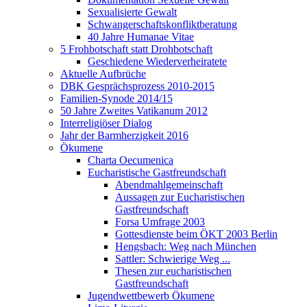
Sexualisierte Gewalt
Schwangerschaftskonfliktberatung
40 Jahre Humanae Vitae
5 Frohbotschaft statt Drohbotschaft
Geschiedene Wiederverheiratete
Aktuelle Aufbrüche
DBK Gesprächsprozess 2010-2015
Familien-Synode 2014/15
50 Jahre Zweites Vatikanum 2012
Interreligiöser Dialog
Jahr der Barmherzigkeit 2016
Ökumene
Charta Oecumenica
Eucharistische Gastfreundschaft
Abendmahlgemeinschaft
Aussagen zur Eucharistischen
Gastfreundschaft
Forsa Umfrage 2003
Gottesdienste beim ÖKT 2003 Berlin
Hengsbach: Weg nach München
Sattler: Schwierige Weg ...
Thesen zur eucharistischen
Gastfreundschaft
Jugendwettbewerb Ökumene