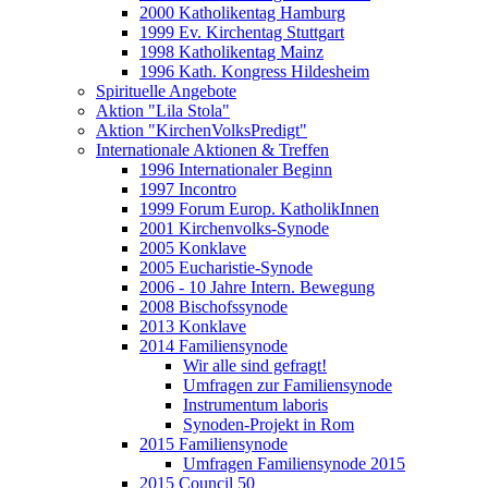
2000 Katholikentag Hamburg
1999 Ev. Kirchentag Stuttgart
1998 Katholikentag Mainz
1996 Kath. Kongress Hildesheim
Spirituelle Angebote
Aktion "Lila Stola"
Aktion "KirchenVolksPredigt"
Internationale Aktionen & Treffen
1996 Internationaler Beginn
1997 Incontro
1999 Forum Europ. KatholikInnen
2001 Kirchenvolks-Synode
2005 Konklave
2005 Eucharistie-Synode
2006 - 10 Jahre Intern. Bewegung
2008 Bischofssynode
2013 Konklave
2014 Familiensynode
Wir alle sind gefragt!
Umfragen zur Familiensynode
Instrumentum laboris
Synoden-Projekt in Rom
2015 Familiensynode
Umfragen Familiensynode 2015
2015 Council 50