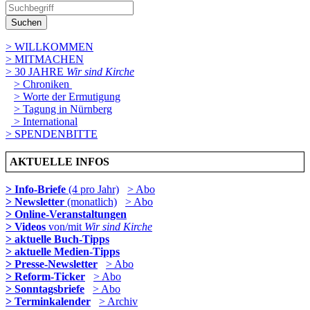
Suchen
> WILLKOMMEN
> MITMACHEN
> 30 JAHRE
Wir sind Kirche
> Chroniken
> Worte der Ermutigung
> Tagung in Nürnberg
> International
> SPENDENBITTE
AKTUELLE INFOS
> Info-Briefe
(4 pro Jahr)
> Abo
> Newsletter
(monatlich)
> Abo
> Online-Veranstaltungen
> Videos
von/mit
Wir sind Kirche
> aktuelle Buch-Tipps
> aktuelle Medien-Tipps
> Presse-Newsletter
> Abo
> Reform-Ticker
> Abo
> Sonntagsbriefe
> Abo
> Terminkalender
> Archiv