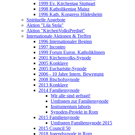
1999 Ev. Kirchentag Stuttgart
1998 Katholikentag Mainz
1996 Kath. Kongress Hildesheim
Spirituelle Angebote
Aktion "Lila Stola"
Aktion "KirchenVolksPredigt"
Internationale Aktionen & Treffen
1996 Internationaler Beginn
1997 Incontro
1999 Forum Europ. KatholikInnen
2001 Kirchenvolks-Synode
2005 Konklave
2005 Eucharistie-Synode
2006 - 10 Jahre Intern. Bewegung
2008 Bischofssynode
2013 Konklave
2014 Familiensynode
Wir alle sind gefragt!
Umfragen zur Familiensynode
Instrumentum laboris
Synoden-Projekt in Rom
2015 Familiensynode
Umfragen Familiensynode 2015
2015 Council 50
2018 Jugendsynode in Rom