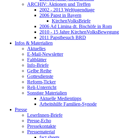
ARCHIV: Aktionen und Treffen
2002 - 2013 Weltjugendtage
2006 Papst in Bayern
KirchenVolksBriefe
2006 Ad Limina dt. Bischöfe in Rom
2010 - 15 Jahre KirchenVolksBewegung
2011 Papstbesuch BRD
Infos & Materialien
Aktuelles
E-Mail-Newsletter
Faltblätter
Info-Briefe
Gelbe Reihe
Gottesdienste
Reform-Ticker
Reli-Unterricht
Sonstige Materialien
Aktuelle Medientipps
Arbeitshilfe Familien-Synode
Presse
LeserInnen-Briefe
Presse-Echo
Pressekontakte
Pressematerial
fact sheets