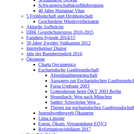
Schwangerschaftskonfliktberatung
40 Jahre Humanae Vitae
5 Frohbotschaft statt Drohbotschaft
Geschiedene Wiederverheiratete
Aktuelle Aufbrüche
DBK Gesprächsprozess 2010-2015
Familien-Synode 2014/15
50 Jahre Zweites Vatikanum 2012
Interreligiöser Dialog
Jahr der Barmherzigkeit 2016
Ökumene
Charta Oecumenica
Eucharistische Gastfreundschaft
Abendmahlgemeinschaft
Aussagen zur Eucharistischen Gastfreundsch
Forsa Umfrage 2003
Gottesdienste beim ÖKT 2003 Berlin
Hengsbach: Weg nach München
Sattler: Schwierige Weg ...
Thesen zur eucharistischen Gastfreundschaf
Jugendwettbewerb Ökumene
Lima-Liturgie
Europ. Ökum. Versammlung EÖV3
Reformationsjubiläum 2017