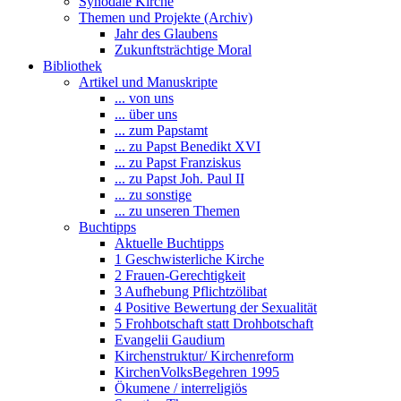
Synodale Kirche
Themen und Projekte (Archiv)
Jahr des Glaubens
Zukunftsträchtige Moral
Bibliothek
Artikel und Manuskripte
... von uns
... über uns
... zum Papstamt
... zu Papst Benedikt XVI
... zu Papst Franziskus
... zu Papst Joh. Paul II
... zu sonstige
... zu unseren Themen
Buchtipps
Aktuelle Buchtipps
1 Geschwisterliche Kirche
2 Frauen-Gerechtigkeit
3 Aufhebung Pflichtzölibat
4 Positive Bewertung der Sexualität
5 Frohbotschaft statt Drohbotschaft
Evangelii Gaudium
Kirchenstruktur/ Kirchenreform
KirchenVolksBegehren 1995
Ökumene / interreligiös