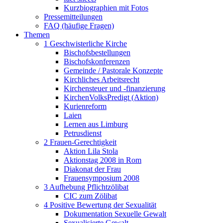
Kurzbiographien mit Fotos
Pressemitteilungen
FAQ (häufige Fragen)
Themen
1 Geschwisterliche Kirche
Bischofsbestellungen
Bischofskonferenzen
Gemeinde / Pastorale Konzepte
Kirchliches Arbeitsrecht
Kirchensteuer und -finanzierung
KirchenVolksPredigt (Aktion)
Kurienreform
Laien
Lernen aus Limburg
Petrusdienst
2 Frauen-Gerechtigkeit
Aktion Lila Stola
Aktionstag 2008 in Rom
Diakonat der Frau
Frauensymposium 2008
3 Aufhebung Pflichtzölibat
CIC zum Zölibat
4 Positive Bewertung der Sexualität
Dokumentation Sexuelle Gewalt
Sexualisierte Gewalt