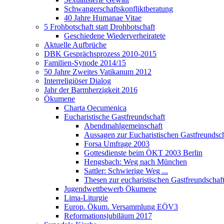
Schwangerschaftskonfliktberatung
40 Jahre Humanae Vitae
5 Frohbotschaft statt Drohbotschaft
Geschiedene Wiederverheiratete
Aktuelle Aufbrüche
DBK Gesprächsprozess 2010-2015
Familien-Synode 2014/15
50 Jahre Zweites Vatikanum 2012
Interreligiöser Dialog
Jahr der Barmherzigkeit 2016
Ökumene
Charta Oecumenica
Eucharistische Gastfreundschaft
Abendmahlgemeinschaft
Aussagen zur Eucharistischen Gastfreundsch
Forsa Umfrage 2003
Gottesdienste beim ÖKT 2003 Berlin
Hengsbach: Weg nach München
Sattler: Schwierige Weg ...
Thesen zur eucharistischen Gastfreundschaf
Jugendwettbewerb Ökumene
Lima-Liturgie
Europ. Ökum. Versammlung EÖV3
Reformationsjubiläum 2017