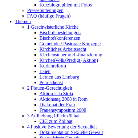
Kurzbiographien mit Fotos
Pressemitteilungen
FAQ (häufige Fragen)
Themen
1 Geschwisterliche Kirche
Bischofsbestellungen
Bischofskonferenzen
Gemeinde / Pastorale Konzepte
Kirchliches Arbeitsrecht
Kirchensteuer und -finanzierung
KirchenVolksPredigt (Aktion)
Kurienreform
Laien
Lernen aus Limburg
Petrusdienst
2 Frauen-Gerechtigkeit
Aktion Lila Stola
Aktionstag 2008 in Rom
Diakonat der Frau
Frauensymposium 2008
3 Aufhebung Pflichtzölibat
CIC zum Zölibat
4 Positive Bewertung der Sexualität
Dokumentation Sexuelle Gewalt
Sexualisierte Gewalt