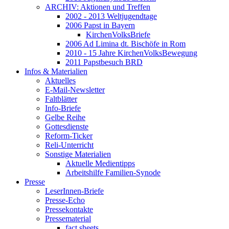
ARCHIV: Aktionen und Treffen
2002 - 2013 Weltjugendtage
2006 Papst in Bayern
KirchenVolksBriefe
2006 Ad Limina dt. Bischöfe in Rom
2010 - 15 Jahre KirchenVolksBewegung
2011 Papstbesuch BRD
Infos & Materialien
Aktuelles
E-Mail-Newsletter
Faltblätter
Info-Briefe
Gelbe Reihe
Gottesdienste
Reform-Ticker
Reli-Unterricht
Sonstige Materialien
Aktuelle Medientipps
Arbeitshilfe Familien-Synode
Presse
LeserInnen-Briefe
Presse-Echo
Pressekontakte
Pressematerial
fact sheets