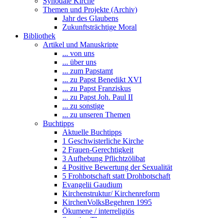
Synodale Kirche
Themen und Projekte (Archiv)
Jahr des Glaubens
Zukunftsträchtige Moral
Bibliothek
Artikel und Manuskripte
... von uns
... über uns
... zum Papstamt
... zu Papst Benedikt XVI
... zu Papst Franziskus
... zu Papst Joh. Paul II
... zu sonstige
... zu unseren Themen
Buchtipps
Aktuelle Buchtipps
1 Geschwisterliche Kirche
2 Frauen-Gerechtigkeit
3 Aufhebung Pflichtzölibat
4 Positive Bewertung der Sexualität
5 Frohbotschaft statt Drohbotschaft
Evangelii Gaudium
Kirchenstruktur/ Kirchenreform
KirchenVolksBegehren 1995
Ökumene / interreligiös