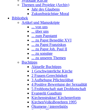
Synodale Kirche
Themen und Projekte (Archiv)
Jahr des Glaubens
Zukunftsträchtige Moral
Bibliothek
Artikel und Manuskripte
... von uns
... über uns
... zum Papstamt
... zu Papst Benedikt XVI
... zu Papst Franziskus
... zu Papst Joh. Paul II
... zu sonstige
... zu unseren Themen
Buchtipps
Aktuelle Buchtipps
1 Geschwisterliche Kirche
2 Frauen-Gerechtigkeit
3 Aufhebung Pflichtzölibat
4 Positive Bewertung der Sexualität
5 Frohbotschaft statt Drohbotschaft
Evangelii Gaudium
Kirchenstruktur/ Kirchenreform
KirchenVolksBegehren 1995
Ökumene / interreligiös