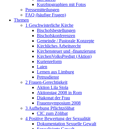
Kurzbiographien mit Fotos
Pressemitteilungen
FAQ (häufige Fragen)
Themen
1 Geschwisterliche Kirche
Bischofsbestellungen
Bischofskonferenzen
Gemeinde / Pastorale Konzepte
Kirchliches Arbeitsrecht
Kirchensteuer und -finanzierung
KirchenVolksPredigt (Aktion)
Kurienreform
Laien
Lernen aus Limburg
Petrusdienst
2 Frauen-Gerechtigkeit
Aktion Lila Stola
Aktionstag 2008 in Rom
Diakonat der Frau
Frauensymposium 2008
3 Aufhebung Pflichtzölibat
CIC zum Zölibat
4 Positive Bewertung der Sexualität
Dokumentation Sexuelle Gewalt
Sexualisierte Gewalt