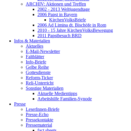
ARCHIV: Aktionen und Treffen
2002 - 2013 Weltjugendtage
2006 Papst in Bayern
KirchenVolksBriefe
2006 Ad Limina dt. Bischöfe in Rom
2010 - 15 Jahre KirchenVolksBewegung
2011 Papstbesuch BRD
Infos & Materialien
Aktuelles
E-Mail-Newsletter
Faltblätter
Info-Briefe
Gelbe Reihe
Gottesdienste
Reform-Ticker
Reli-Unterricht
Sonstige Materialien
Aktuelle Medientipps
Arbeitshilfe Familien-Synode
Presse
LeserInnen-Briefe
Presse-Echo
Pressekontakte
Pressematerial
fact sheets