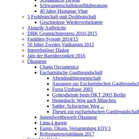
Schwangerschaftskonfliktberatung
40 Jahre Humanae Vitae
5 Frohbotschaft statt Drohbotschaft
Geschiedene Wiederverheiratete
Aktuelle Aufbrüche
DBK Gesprächsprozess 2010-2015
Familien-Synode 2014/15
50 Jahre Zweites Vatikanum 2012
Interreligiöser Dialog
Jahr der Barmherzigkeit 2016
Ökumene
Charta Oecumenica
Eucharistische Gastfreundschaft
Abendmahlgemeinschaft
Aussagen zur Eucharistischen Gastfreundsch
Forsa Umfrage 2003
Gottesdienste beim ÖKT 2003 Berlin
Hengsbach: Weg nach München
Sattler: Schwierige Weg ...
Thesen zur eucharistischen Gastfreundschaf
Jugendwettbewerb Ökumene
Lima-Liturgie
Europ. Ökum. Versammlung EÖV3
Reformationsjubiläum 2017