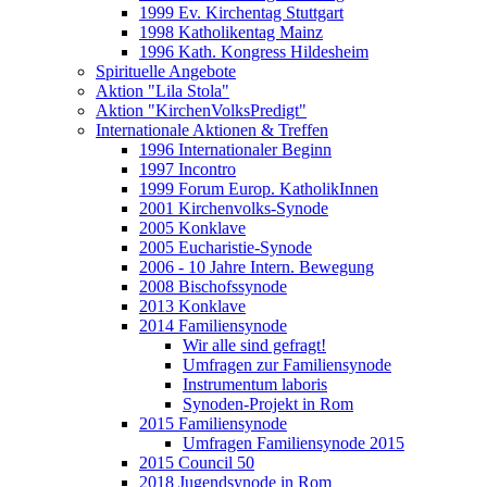
1999 Ev. Kirchentag Stuttgart
1998 Katholikentag Mainz
1996 Kath. Kongress Hildesheim
Spirituelle Angebote
Aktion "Lila Stola"
Aktion "KirchenVolksPredigt"
Internationale Aktionen & Treffen
1996 Internationaler Beginn
1997 Incontro
1999 Forum Europ. KatholikInnen
2001 Kirchenvolks-Synode
2005 Konklave
2005 Eucharistie-Synode
2006 - 10 Jahre Intern. Bewegung
2008 Bischofssynode
2013 Konklave
2014 Familiensynode
Wir alle sind gefragt!
Umfragen zur Familiensynode
Instrumentum laboris
Synoden-Projekt in Rom
2015 Familiensynode
Umfragen Familiensynode 2015
2015 Council 50
2018 Jugendsynode in Rom