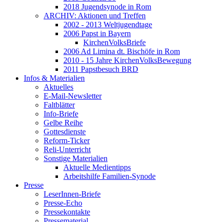
2018 Jugendsynode in Rom
ARCHIV: Aktionen und Treffen
2002 - 2013 Weltjugendtage
2006 Papst in Bayern
KirchenVolksBriefe
2006 Ad Limina dt. Bischöfe in Rom
2010 - 15 Jahre KirchenVolksBewegung
2011 Papstbesuch BRD
Infos & Materialien
Aktuelles
E-Mail-Newsletter
Faltblätter
Info-Briefe
Gelbe Reihe
Gottesdienste
Reform-Ticker
Reli-Unterricht
Sonstige Materialien
Aktuelle Medientipps
Arbeitshilfe Familien-Synode
Presse
LeserInnen-Briefe
Presse-Echo
Pressekontakte
Pressematerial