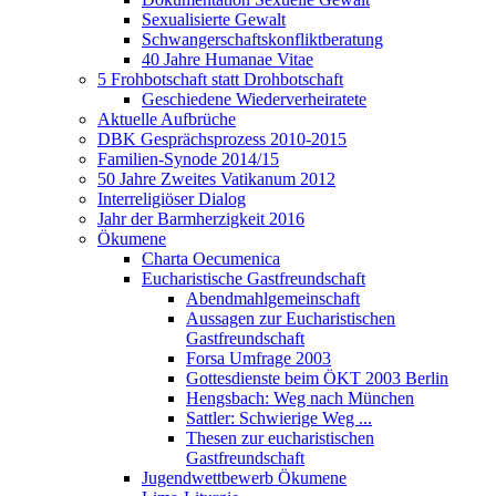
Sexualisierte Gewalt
Schwangerschaftskonfliktberatung
40 Jahre Humanae Vitae
5 Frohbotschaft statt Drohbotschaft
Geschiedene Wiederverheiratete
Aktuelle Aufbrüche
DBK Gesprächsprozess 2010-2015
Familien-Synode 2014/15
50 Jahre Zweites Vatikanum 2012
Interreligiöser Dialog
Jahr der Barmherzigkeit 2016
Ökumene
Charta Oecumenica
Eucharistische Gastfreundschaft
Abendmahlgemeinschaft
Aussagen zur Eucharistischen
Gastfreundschaft
Forsa Umfrage 2003
Gottesdienste beim ÖKT 2003 Berlin
Hengsbach: Weg nach München
Sattler: Schwierige Weg ...
Thesen zur eucharistischen
Gastfreundschaft
Jugendwettbewerb Ökumene