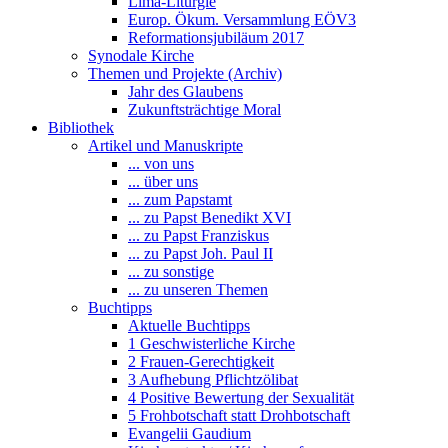
Lima-Liturgie
Europ. Ökum. Versammlung EÖV3
Reformationsjubiläum 2017
Synodale Kirche
Themen und Projekte (Archiv)
Jahr des Glaubens
Zukunftsträchtige Moral
Bibliothek
Artikel und Manuskripte
... von uns
... über uns
... zum Papstamt
... zu Papst Benedikt XVI
... zu Papst Franziskus
... zu Papst Joh. Paul II
... zu sonstige
... zu unseren Themen
Buchtipps
Aktuelle Buchtipps
1 Geschwisterliche Kirche
2 Frauen-Gerechtigkeit
3 Aufhebung Pflichtzölibat
4 Positive Bewertung der Sexualität
5 Frohbotschaft statt Drohbotschaft
Evangelii Gaudium