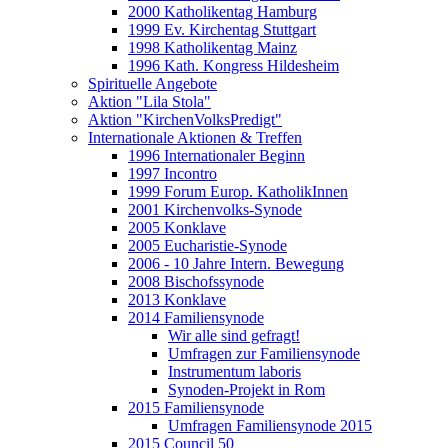
2000 Katholikentag Hamburg
1999 Ev. Kirchentag Stuttgart
1998 Katholikentag Mainz
1996 Kath. Kongress Hildesheim
Spirituelle Angebote
Aktion "Lila Stola"
Aktion "KirchenVolksPredigt"
Internationale Aktionen & Treffen
1996 Internationaler Beginn
1997 Incontro
1999 Forum Europ. KatholikInnen
2001 Kirchenvolks-Synode
2005 Konklave
2005 Eucharistie-Synode
2006 - 10 Jahre Intern. Bewegung
2008 Bischofssynode
2013 Konklave
2014 Familiensynode
Wir alle sind gefragt!
Umfragen zur Familiensynode
Instrumentum laboris
Synoden-Projekt in Rom
2015 Familiensynode
Umfragen Familiensynode 2015
2015 Council 50