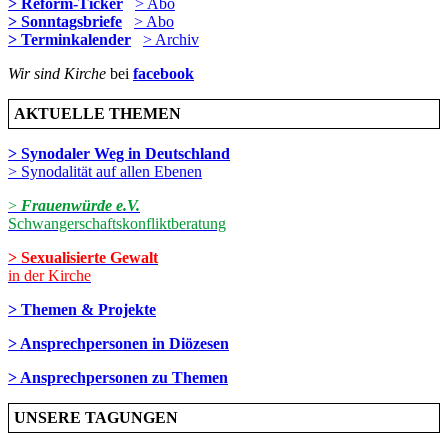
> Reform-Ticker
> Abo
> Sonntagsbriefe
> Abo
> Terminkalender
> Archiv
Wir sind Kirche
bei
facebook
AKTUELLE THEMEN
> Synodaler Weg in Deutschland
> Synodalität auf allen Ebenen
>
Frauenwürde e.V.
Schwangerschaftskonfliktberatung
> Sexualisierte Gewalt
in der Kirche
> Themen & Projekte
> Ansprechpersonen in Diözesen
> Ansprechpersonen zu Themen
UNSERE TAGUNGEN