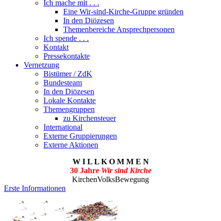
Ich mache mit . . .
Eine Wir-sind-Kirche-Gruppe gründen
In den Diözesen
Themenbereiche Ansprechpersonen
Ich spende . . .
Kontakt
Pressekontakte
Vernetzung
Bistümer / ZdK
Bundesteam
In den Diözesen
Lokale Kontakte
Themengruppen
zu Kirchensteuer
International
Externe Gruppierungen
Externe Aktionen
W I L L K O M M E N
30 Jahre
Wir sind Kirche
KirchenVolksBewegung
Erste Informationen