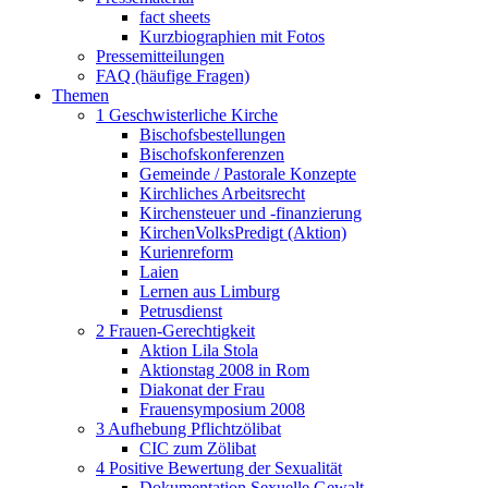
fact sheets
Kurzbiographien mit Fotos
Pressemitteilungen
FAQ (häufige Fragen)
Themen
1 Geschwisterliche Kirche
Bischofsbestellungen
Bischofskonferenzen
Gemeinde / Pastorale Konzepte
Kirchliches Arbeitsrecht
Kirchensteuer und -finanzierung
KirchenVolksPredigt (Aktion)
Kurienreform
Laien
Lernen aus Limburg
Petrusdienst
2 Frauen-Gerechtigkeit
Aktion Lila Stola
Aktionstag 2008 in Rom
Diakonat der Frau
Frauensymposium 2008
3 Aufhebung Pflichtzölibat
CIC zum Zölibat
4 Positive Bewertung der Sexualität
Dokumentation Sexuelle Gewalt