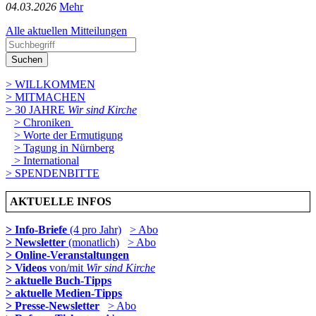
04­.03.2026
Mehr
Alle aktuellen Mitteilungen
Suchen
> WILLKOMMEN
> MITMACHEN
> 30 JAHRE
Wir sind Kirche
> Chroniken
> Worte der Ermutigung
> Tagung in Nürnberg
> International
> SPENDENBITTE
AKTUELLE INFOS
> Info-Briefe
(4 pro Jahr)
> Abo
> Newsletter
(monatlich)
> Abo
> Online-Veranstaltungen
> Videos
von/mit
Wir sind Kirche
> aktuelle Buch-Tipps
> aktuelle Medien-Tipps
> Presse-Newsletter
> Abo