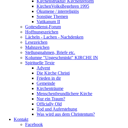
Kirchenstruktur/ Kirchenreform
KirchenVolksBegehren 1995
Ökumene / interreligiös
Sonstige Themen
Vatikanum II
Gottesdienst-Forum
Hoffnungszeichen
Lächeln - Lachen - Nachdenken
Lesezeichen
Mahnzeichen
Stellungnahmen, Briefe etc.
Kolumne "Ungeschminkt" KIRCHE IN
Spirituelle Texte
Advent
Die Kirche Christi
Frieden in dir
Gemeinde
Kirchenträume
Menschenfreundlichere Kirche
Nur ein Traum?
Officially Old
Tod und Auferstehung
Was wird aus dem Christentum?
Kontakt
Facebook