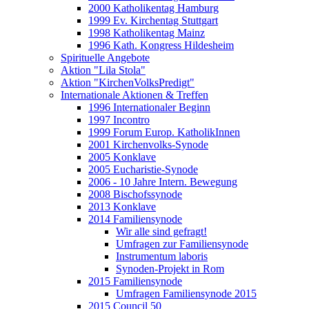
2000 Katholikentag Hamburg
1999 Ev. Kirchentag Stuttgart
1998 Katholikentag Mainz
1996 Kath. Kongress Hildesheim
Spirituelle Angebote
Aktion "Lila Stola"
Aktion "KirchenVolksPredigt"
Internationale Aktionen & Treffen
1996 Internationaler Beginn
1997 Incontro
1999 Forum Europ. KatholikInnen
2001 Kirchenvolks-Synode
2005 Konklave
2005 Eucharistie-Synode
2006 - 10 Jahre Intern. Bewegung
2008 Bischofssynode
2013 Konklave
2014 Familiensynode
Wir alle sind gefragt!
Umfragen zur Familiensynode
Instrumentum laboris
Synoden-Projekt in Rom
2015 Familiensynode
Umfragen Familiensynode 2015
2015 Council 50