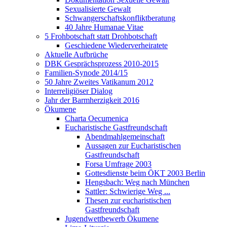
Sexualisierte Gewalt
Schwangerschaftskonfliktberatung
40 Jahre Humanae Vitae
5 Frohbotschaft statt Drohbotschaft
Geschiedene Wiederverheiratete
Aktuelle Aufbrüche
DBK Gesprächsprozess 2010-2015
Familien-Synode 2014/15
50 Jahre Zweites Vatikanum 2012
Interreligiöser Dialog
Jahr der Barmherzigkeit 2016
Ökumene
Charta Oecumenica
Eucharistische Gastfreundschaft
Abendmahlgemeinschaft
Aussagen zur Eucharistischen
Gastfreundschaft
Forsa Umfrage 2003
Gottesdienste beim ÖKT 2003 Berlin
Hengsbach: Weg nach München
Sattler: Schwierige Weg ...
Thesen zur eucharistischen
Gastfreundschaft
Jugendwettbewerb Ökumene