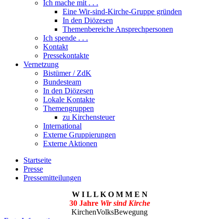
Ich mache mit . . .
Eine Wir-sind-Kirche-Gruppe gründen
In den Diözesen
Themenbereiche Ansprechpersonen
Ich spende . . .
Kontakt
Pressekontakte
Vernetzung
Bistümer / ZdK
Bundesteam
In den Diözesen
Lokale Kontakte
Themengruppen
zu Kirchensteuer
International
Externe Gruppierungen
Externe Aktionen
Startseite
Presse
Pressemitteilungen
W I L L K O M M E N
30 Jahre
Wir sind Kirche
KirchenVolksBewegung