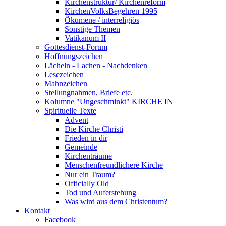
Kirchenstruktur/ Kirchenreform
KirchenVolksBegehren 1995
Ökumene / interreligiös
Sonstige Themen
Vatikanum II
Gottesdienst-Forum
Hoffnungszeichen
Lächeln - Lachen - Nachdenken
Lesezeichen
Mahnzeichen
Stellungnahmen, Briefe etc.
Kolumne "Ungeschminkt" KIRCHE IN
Spirituelle Texte
Advent
Die Kirche Christi
Frieden in dir
Gemeinde
Kirchenträume
Menschenfreundlichere Kirche
Nur ein Traum?
Officially Old
Tod und Auferstehung
Was wird aus dem Christentum?
Kontakt
Facebook