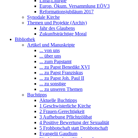
Lima-Liturgie
Europ. Ökum. Versammlung EÖV3
Reformationsjubiläum 2017
Synodale Kirche
Themen und Projekte (Archiv)
Jahr des Glaubens
Zukunftsträchtige Moral
Bibliothek
Artikel und Manuskripte
... von uns
... über uns
... zum Papstamt
... zu Papst Benedikt XVI
... zu Papst Franziskus
... zu Papst Joh. Paul II
... zu sonstige
... zu unseren Themen
Buchtipps
Aktuelle Buchtipps
1 Geschwisterliche Kirche
2 Frauen-Gerechtigkeit
3 Aufhebung Pflichtzölibat
4 Positive Bewertung der Sexualität
5 Frohbotschaft statt Drohbotschaft
Evangelii Gaudium