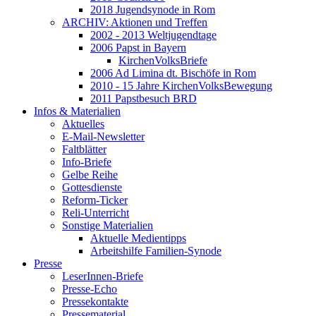
2018 Jugendsynode in Rom
ARCHIV: Aktionen und Treffen
2002 - 2013 Weltjugendtage
2006 Papst in Bayern
KirchenVolksBriefe
2006 Ad Limina dt. Bischöfe in Rom
2010 - 15 Jahre KirchenVolksBewegung
2011 Papstbesuch BRD
Infos & Materialien
Aktuelles
E-Mail-Newsletter
Faltblätter
Info-Briefe
Gelbe Reihe
Gottesdienste
Reform-Ticker
Reli-Unterricht
Sonstige Materialien
Aktuelle Medientipps
Arbeitshilfe Familien-Synode
Presse
LeserInnen-Briefe
Presse-Echo
Pressekontakte
Pressematerial