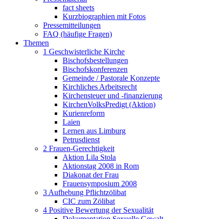
fact sheets
Kurzbiographien mit Fotos
Pressemitteilungen
FAQ (häufige Fragen)
Themen
1 Geschwisterliche Kirche
Bischofsbestellungen
Bischofskonferenzen
Gemeinde / Pastorale Konzepte
Kirchliches Arbeitsrecht
Kirchensteuer und -finanzierung
KirchenVolksPredigt (Aktion)
Kurienreform
Laien
Lernen aus Limburg
Petrusdienst
2 Frauen-Gerechtigkeit
Aktion Lila Stola
Aktionstag 2008 in Rom
Diakonat der Frau
Frauensymposium 2008
3 Aufhebung Pflichtzölibat
CIC zum Zölibat
4 Positive Bewertung der Sexualität
Dokumentation Sexuelle Gewalt