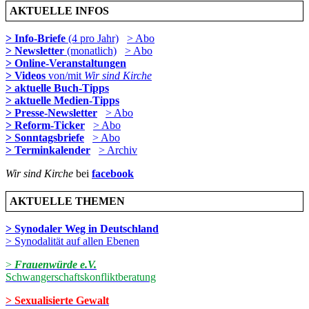
AKTUELLE INFOS
> Info-Briefe
(4 pro Jahr)
> Abo
> Newsletter
(monatlich)
> Abo
> Online-Veranstaltungen
> Videos
von/mit
Wir sind Kirche
> aktuelle Buch-Tipps
> aktuelle Medien-Tipps
> Presse-Newsletter
> Abo
> Reform-Ticker
> Abo
> Sonntagsbriefe
> Abo
> Terminkalender
> Archiv
Wir sind Kirche
bei
facebook
AKTUELLE THEMEN
> Synodaler Weg in Deutschland
> Synodalität auf allen Ebenen
>
Frauenwürde e.V.
Schwangerschaftskonfliktberatung
> Sexualisierte Gewalt