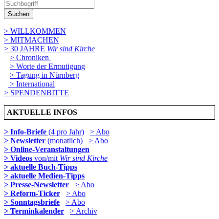
Suchen
> WILLKOMMEN
> MITMACHEN
> 30 JAHRE
Wir sind Kirche
> Chroniken
> Worte der Ermutigung
> Tagung in Nürnberg
> International
> SPENDENBITTE
AKTUELLE INFOS
> Info-Briefe
(4 pro Jahr)
> Abo
> Newsletter
(monatlich)
> Abo
> Online-Veranstaltungen
> Videos
von/mit
Wir sind Kirche
> aktuelle Buch-Tipps
> aktuelle Medien-Tipps
> Presse-Newsletter
> Abo
> Reform-Ticker
> Abo
> Sonntagsbriefe
> Abo
> Terminkalender
> Archiv