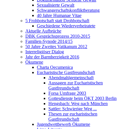
Sexualisierte Gewalt
Schwangerschaftskonfliktberatung
40 Jahre Humanae Vitae
5 Frohbotschaft statt Drohbotschaft
Geschiedene Wiederverheiratete
Aktuelle Aufbrüche
DBK Gesprächsprozess 2010-2015
Familien-Synode 2014/15
50 Jahre Zweites Vatikanum 2012
Interreligiöser Dialog
Jahr der Barmherzigkeit 2016
Ökumene
Charta Oecumenica
Eucharistische Gastfreundschaft
Abendmahlgemeinschaft
Aussagen zur Eucharistischen
Gastfreundschaft
Forsa Umfrage 2003
Gottesdienste beim ÖKT 2003 Berlin
Hengsbach: Weg nach München
Sattler: Schwierige Weg ...
Thesen zur eucharistischen
Gastfreundschaft
Jugendwettbewerb Ökumene