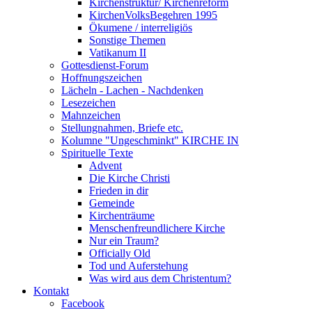
Kirchenstruktur/ Kirchenreform
KirchenVolksBegehren 1995
Ökumene / interreligiös
Sonstige Themen
Vatikanum II
Gottesdienst-Forum
Hoffnungszeichen
Lächeln - Lachen - Nachdenken
Lesezeichen
Mahnzeichen
Stellungnahmen, Briefe etc.
Kolumne "Ungeschminkt" KIRCHE IN
Spirituelle Texte
Advent
Die Kirche Christi
Frieden in dir
Gemeinde
Kirchenträume
Menschenfreundlichere Kirche
Nur ein Traum?
Officially Old
Tod und Auferstehung
Was wird aus dem Christentum?
Kontakt
Facebook