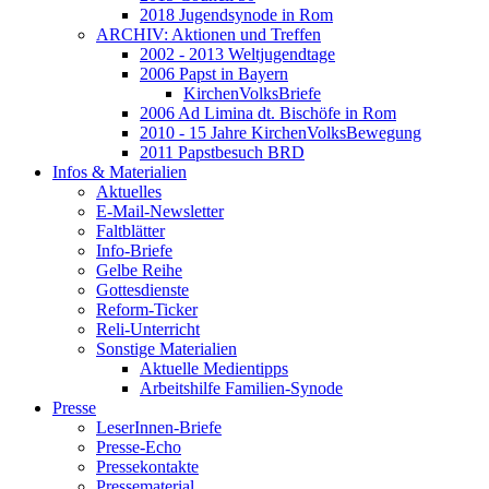
2018 Jugendsynode in Rom
ARCHIV: Aktionen und Treffen
2002 - 2013 Weltjugendtage
2006 Papst in Bayern
KirchenVolksBriefe
2006 Ad Limina dt. Bischöfe in Rom
2010 - 15 Jahre KirchenVolksBewegung
2011 Papstbesuch BRD
Infos & Materialien
Aktuelles
E-Mail-Newsletter
Faltblätter
Info-Briefe
Gelbe Reihe
Gottesdienste
Reform-Ticker
Reli-Unterricht
Sonstige Materialien
Aktuelle Medientipps
Arbeitshilfe Familien-Synode
Presse
LeserInnen-Briefe
Presse-Echo
Pressekontakte
Pressematerial