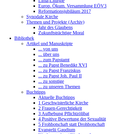
Lima-Liturgie
Europ. Ökum. Versammlung EÖV3
Reformationsjubiläum 2017
Synodale Kirche
Themen und Projekte (Archiv)
Jahr des Glaubens
Zukunftsträchtige Moral
Bibliothek
Artikel und Manuskripte
... von uns
... über uns
... zum Papstamt
... zu Papst Benedikt XVI
... zu Papst Franziskus
... zu Papst Joh. Paul II
... zu sonstige
... zu unseren Themen
Buchtipps
Aktuelle Buchtipps
1 Geschwisterliche Kirche
2 Frauen-Gerechtigkeit
3 Aufhebung Pflichtzölibat
4 Positive Bewertung der Sexualität
5 Frohbotschaft statt Drohbotschaft
Evangelii Gaudium