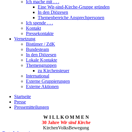
Ich mache mit . . .
Eine Wir-sind-Kirche-Gruppe gründen
In den Diözesen
Themenbereiche Ansprechpersonen
Ich spende . . .
Kontakt
Pressekontakte
Vernetzung
Bistümer / ZdK
Bundesteam
In den Diözesen
Lokale Kontakte
Themengruppen
zu Kirchensteuer
International
Externe Gruppierungen
Externe Aktionen
Startseite
Presse
Pressemitteilungen
W I L L K O M M E N
30 Jahre
Wir sind Kirche
KirchenVolksBewegung