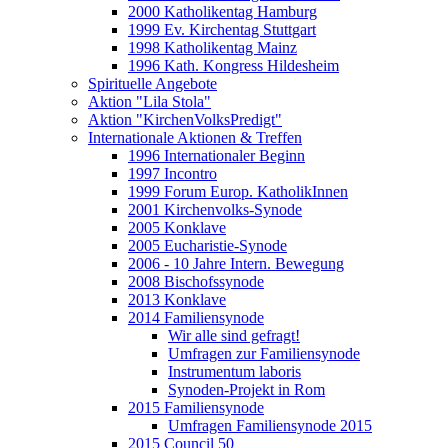
2000 Katholikentag Hamburg
1999 Ev. Kirchentag Stuttgart
1998 Katholikentag Mainz
1996 Kath. Kongress Hildesheim
Spirituelle Angebote
Aktion "Lila Stola"
Aktion "KirchenVolksPredigt"
Internationale Aktionen & Treffen
1996 Internationaler Beginn
1997 Incontro
1999 Forum Europ. KatholikInnen
2001 Kirchenvolks-Synode
2005 Konklave
2005 Eucharistie-Synode
2006 - 10 Jahre Intern. Bewegung
2008 Bischofssynode
2013 Konklave
2014 Familiensynode
Wir alle sind gefragt!
Umfragen zur Familiensynode
Instrumentum laboris
Synoden-Projekt in Rom
2015 Familiensynode
Umfragen Familiensynode 2015
2015 Council 50