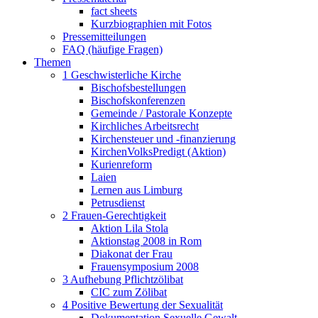
fact sheets
Kurzbiographien mit Fotos
Pressemitteilungen
FAQ (häufige Fragen)
Themen
1 Geschwisterliche Kirche
Bischofsbestellungen
Bischofskonferenzen
Gemeinde / Pastorale Konzepte
Kirchliches Arbeitsrecht
Kirchensteuer und -finanzierung
KirchenVolksPredigt (Aktion)
Kurienreform
Laien
Lernen aus Limburg
Petrusdienst
2 Frauen-Gerechtigkeit
Aktion Lila Stola
Aktionstag 2008 in Rom
Diakonat der Frau
Frauensymposium 2008
3 Aufhebung Pflichtzölibat
CIC zum Zölibat
4 Positive Bewertung der Sexualität
Dokumentation Sexuelle Gewalt