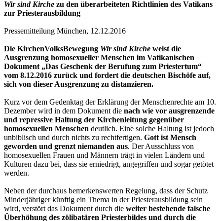
Wir sind Kirche
zu den überarbeiteten Richtlinien des Vatikans
zur Priesterausbildung
Pressemitteilung München, 12.12.2016
Die KirchenVolksBewegung
Wir sind Kirche
weist die
Ausgrenzung homosexueller Menschen im Vatikanischen
Dokument „Das Geschenk der Berufung zum Priestertum“
vom 8.12.2016 zurück und fordert die deutschen Bischöfe auf,
sich von dieser Ausgrenzung zu distanzieren.
Kurz vor dem Gedenktag der Erklärung der Menschenrechte am 10.
Dezember wird in dem Dokument die
nach wie vor ausgrenzende
und repressive Haltung der Kirchenleitung gegenüber
homosexuellen Menschen
deutlich. Eine solche Haltung ist jedoch
unbiblisch und durch nichts zu rechtfertigen.
Gott ist Mensch
geworden und grenzt niemanden aus
. Der Ausschluss von
homosexuellen Frauen und Männern trägt in vielen Ländern und
Kulturen dazu bei, dass sie erniedrigt, angegriffen und sogar getötet
werden.
Neben der durchaus bemerkenswerten Regelung, dass der Schutz
Minderjähriger künftig ein Thema in der Priesterausbildung sein
wird, verstört das Dokument durch die
weiter bestehende falsche
Überhöhung des zölibatären Priesterbildes und durch die