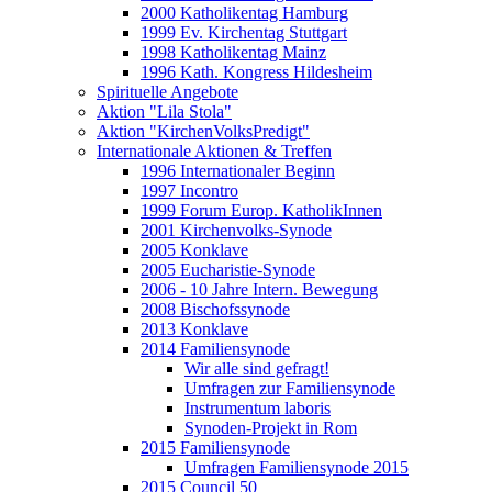
2000 Katholikentag Hamburg
1999 Ev. Kirchentag Stuttgart
1998 Katholikentag Mainz
1996 Kath. Kongress Hildesheim
Spirituelle Angebote
Aktion "Lila Stola"
Aktion "KirchenVolksPredigt"
Internationale Aktionen & Treffen
1996 Internationaler Beginn
1997 Incontro
1999 Forum Europ. KatholikInnen
2001 Kirchenvolks-Synode
2005 Konklave
2005 Eucharistie-Synode
2006 - 10 Jahre Intern. Bewegung
2008 Bischofssynode
2013 Konklave
2014 Familiensynode
Wir alle sind gefragt!
Umfragen zur Familiensynode
Instrumentum laboris
Synoden-Projekt in Rom
2015 Familiensynode
Umfragen Familiensynode 2015
2015 Council 50