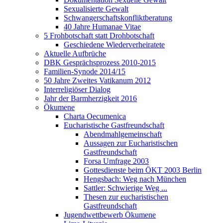
Sexualisierte Gewalt
Schwangerschaftskonfliktberatung
40 Jahre Humanae Vitae
5 Frohbotschaft statt Drohbotschaft
Geschiedene Wiederverheiratete
Aktuelle Aufbrüche
DBK Gesprächsprozess 2010-2015
Familien-Synode 2014/15
50 Jahre Zweites Vatikanum 2012
Interreligiöser Dialog
Jahr der Barmherzigkeit 2016
Ökumene
Charta Oecumenica
Eucharistische Gastfreundschaft
Abendmahlgemeinschaft
Aussagen zur Eucharistischen
Gastfreundschaft
Forsa Umfrage 2003
Gottesdienste beim ÖKT 2003 Berlin
Hengsbach: Weg nach München
Sattler: Schwierige Weg ...
Thesen zur eucharistischen
Gastfreundschaft
Jugendwettbewerb Ökumene