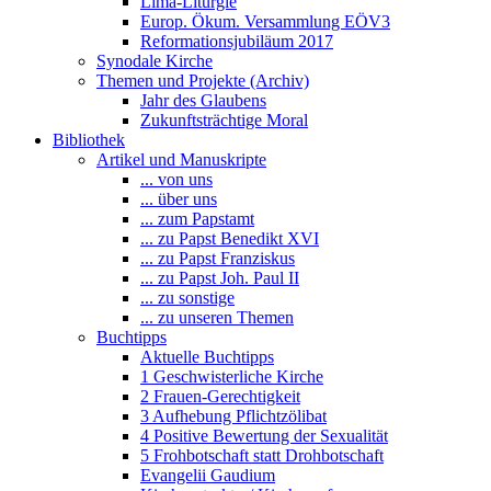
Lima-Liturgie
Europ. Ökum. Versammlung EÖV3
Reformationsjubiläum 2017
Synodale Kirche
Themen und Projekte (Archiv)
Jahr des Glaubens
Zukunftsträchtige Moral
Bibliothek
Artikel und Manuskripte
... von uns
... über uns
... zum Papstamt
... zu Papst Benedikt XVI
... zu Papst Franziskus
... zu Papst Joh. Paul II
... zu sonstige
... zu unseren Themen
Buchtipps
Aktuelle Buchtipps
1 Geschwisterliche Kirche
2 Frauen-Gerechtigkeit
3 Aufhebung Pflichtzölibat
4 Positive Bewertung der Sexualität
5 Frohbotschaft statt Drohbotschaft
Evangelii Gaudium