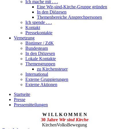
Ich mache mit . . .
Eine Wir-sind-Kirche-Gruppe gründen
In den Diözesen
Themenbereiche Ansprechpersonen
Ich spende . . .
Kontakt
Pressekontakte
Vernetzung
Bistümer / ZdK
Bundesteam
In den Diözesen
Lokale Kontakte
Themengruppen
zu Kirchensteuer
International
Externe Gruppierungen
Externe Aktionen
Startseite
Presse
Pressemitteilungen
W I L L K O M M E N
30 Jahre
Wir sind Kirche
KirchenVolksBewegung