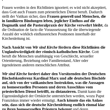
Frauen werden in den Richtlinien ignoriert; es wird nicht akzeptiert,
dass Gott auch Frauen zum priesterlichen Dienst beruft. Dadurch
stellt der Vatikan sicher, dass
Frauen generell und Menschen, die
in familiären Bindungen leben, jeglicher Einfluss auf die
Dogmatik und die Pastoralpraxis der Kirche verwehrt bleibt
, da
die Ordination de facto die Voraussetzung für die überwiegende
Anzahl der wirklich einflussreichen Positionen innerhalb der
Kirchenleitung ist.
Nach Ansicht von
Wir sind Kirche
fördern diese Richtlinien die
Unglaubwürdigkeit der römisch-katholischen Kirche
. Gott
beruft die Menschen unabhängig von Geschlecht, sexueller
Orientierung, Beziehung oder Familienstand, Alter oder
irgendeinem anderen menschlichen Attribut.
Wir sind Kirche
fordert daher den Vorsitzenden der Deutschen
Bischofskonferenz Kardinal Marx und alle deutschen Bischöfe
auf, sich von der vatikanischen Instruktion, was die Aussagen
zu homosexuellen Personen und deren Ausschluss vom
priesterlichen Dienst betrifft, zu distanzieren.
Damit kann die
Eigenständigkeit der Ortskirche unterstrichen werden, wozu Papst
Franziskus immer wieder ermutigt.
Auch könnte das ein Anlass
sein, dass sich die deutsche Kirchenleitung endlich einmal klar
zu ihren homosexuellen Priestern bekennt
und deren