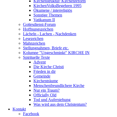
Kirchenstruktur/ Kirchenreform
KirchenVolksBegehren 1995
Ökumene / interreligiös
Sonstige Themen
Vatikanum II
Gottesdienst-Forum
Hoffnungszeichen
Lächeln - Lachen - Nachdenken
Lesezeichen
Mahnzeichen
Stellungnahmen, Briefe etc.
Kolumne "Ungeschminkt" KIRCHE IN
Spirituelle Texte
Advent
Die Kirche Christi
Frieden in dir
Gemeinde
Kirchenträume
Menschenfreundlichere Kirche
Nur ein Traum?
Officially Old
Tod und Auferstehung
Was wird aus dem Christentum?
Kontakt
Facebook