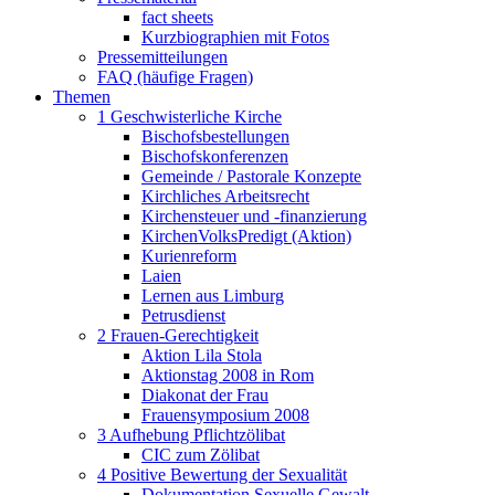
fact sheets
Kurzbiographien mit Fotos
Pressemitteilungen
FAQ (häufige Fragen)
Themen
1 Geschwisterliche Kirche
Bischofsbestellungen
Bischofskonferenzen
Gemeinde / Pastorale Konzepte
Kirchliches Arbeitsrecht
Kirchensteuer und -finanzierung
KirchenVolksPredigt (Aktion)
Kurienreform
Laien
Lernen aus Limburg
Petrusdienst
2 Frauen-Gerechtigkeit
Aktion Lila Stola
Aktionstag 2008 in Rom
Diakonat der Frau
Frauensymposium 2008
3 Aufhebung Pflichtzölibat
CIC zum Zölibat
4 Positive Bewertung der Sexualität
Dokumentation Sexuelle Gewalt