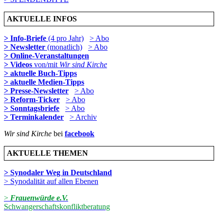
AKTUELLE INFOS
> Info-Briefe
(4 pro Jahr)
> Abo
> Newsletter
(monatlich)
> Abo
> Online-Veranstaltungen
> Videos
von/mit
Wir sind Kirche
> aktuelle Buch-Tipps
> aktuelle Medien-Tipps
> Presse-Newsletter
> Abo
> Reform-Ticker
> Abo
> Sonntagsbriefe
> Abo
> Terminkalender
> Archiv
Wir sind Kirche
bei
facebook
AKTUELLE THEMEN
> Synodaler Weg in Deutschland
> Synodalität auf allen Ebenen
>
Frauenwürde e.V.
Schwangerschaftskonfliktberatung