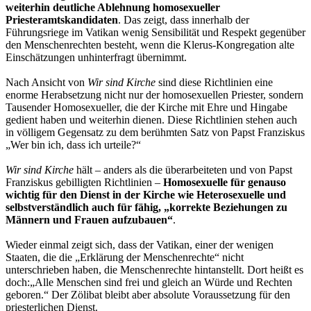
weiterhin deutliche Ablehnung homosexueller
Priesteramtskandidaten
. Das zeigt, dass innerhalb der
Führungsriege im Vatikan wenig Sensibilität und Respekt gegenüber
den Menschenrechten besteht, wenn die Klerus-Kongregation alte
Einschätzungen unhinterfragt übernimmt.
Nach Ansicht von
Wir sind Kirche
sind diese Richtlinien eine
enorme Herabsetzung nicht nur der homosexuellen Priester, sondern
Tausender Homosexueller, die der Kirche mit Ehre und Hingabe
gedient haben und weiterhin dienen. Diese Richtlinien stehen auch
in völligem Gegensatz zu dem berühmten Satz von Papst Franziskus
„Wer bin ich, dass ich urteile?“
Wir sind Kirche
hält – anders als die überarbeiteten und von Papst
Franziskus gebilligten Richtlinien –
Homosexuelle für genauso
wichtig für den Dienst in der Kirche wie Heterosexuelle und
selbstverständlich auch für fähig, „korrekte Beziehungen zu
Männern und Frauen aufzubauen“
.
Wieder einmal zeigt sich, dass der Vatikan, einer der wenigen
Staaten, die die „Erklärung der Menschenrechte“ nicht
unterschrieben haben, die Menschenrechte hintanstellt. Dort heißt es
doch:„Alle Menschen sind frei und gleich an Würde und Rechten
geboren.“ Der Zölibat bleibt aber absolute Voraussetzung für den
priesterlichen Dienst.