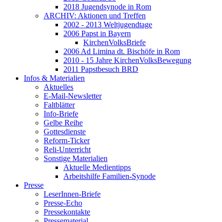
2018 Jugendsynode in Rom
ARCHIV: Aktionen und Treffen
2002 - 2013 Weltjugendtage
2006 Papst in Bayern
KirchenVolksBriefe
2006 Ad Limina dt. Bischöfe in Rom
2010 - 15 Jahre KirchenVolksBewegung
2011 Papstbesuch BRD
Infos & Materialien
Aktuelles
E-Mail-Newsletter
Faltblätter
Info-Briefe
Gelbe Reihe
Gottesdienste
Reform-Ticker
Reli-Unterricht
Sonstige Materialien
Aktuelle Medientipps
Arbeitshilfe Familien-Synode
Presse
LeserInnen-Briefe
Presse-Echo
Pressekontakte
Pressematerial