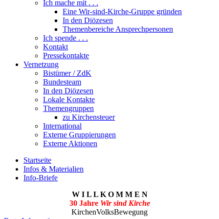
Ich mache mit . . .
Eine Wir-sind-Kirche-Gruppe gründen
In den Diözesen
Themenbereiche Ansprechpersonen
Ich spende . . .
Kontakt
Pressekontakte
Vernetzung
Bistümer / ZdK
Bundesteam
In den Diözesen
Lokale Kontakte
Themengruppen
zu Kirchensteuer
International
Externe Gruppierungen
Externe Aktionen
Startseite
Infos & Materialien
Info-Briefe
W I L L K O M M E N
30 Jahre
Wir sind Kirche
KirchenVolksBewegung