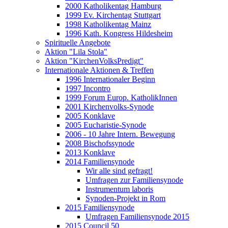
2000 Katholikentag Hamburg
1999 Ev. Kirchentag Stuttgart
1998 Katholikentag Mainz
1996 Kath. Kongress Hildesheim
Spirituelle Angebote
Aktion "Lila Stola"
Aktion "KirchenVolksPredigt"
Internationale Aktionen & Treffen
1996 Internationaler Beginn
1997 Incontro
1999 Forum Europ. KatholikInnen
2001 Kirchenvolks-Synode
2005 Konklave
2005 Eucharistie-Synode
2006 - 10 Jahre Intern. Bewegung
2008 Bischofssynode
2013 Konklave
2014 Familiensynode
Wir alle sind gefragt!
Umfragen zur Familiensynode
Instrumentum laboris
Synoden-Projekt in Rom
2015 Familiensynode
Umfragen Familiensynode 2015
2015 Council 50