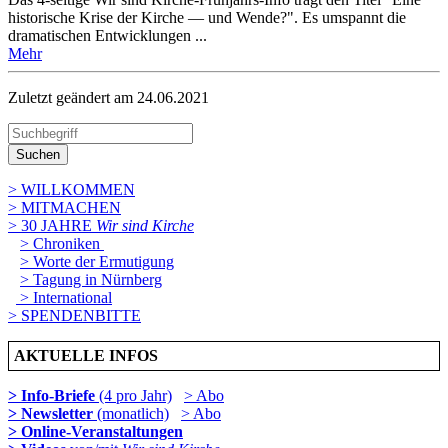
historische Krise der Kirche — und Wende?". Es umspannt die
dramatischen Entwicklungen ...
Mehr
Zuletzt geändert am 24­.06.2021
Suchen
> WILLKOMMEN
> MITMACHEN
> 30 JAHRE
Wir sind Kirche
> Chroniken
> Worte der Ermutigung
> Tagung in Nürnberg
> International
> SPENDENBITTE
AKTUELLE INFOS
> Info-Briefe
(4 pro Jahr)
> Abo
> Newsletter
(monatlich)
> Abo
> Online-Veranstaltungen