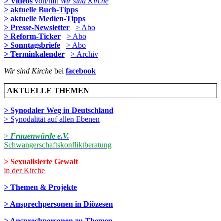
> Videos
von/mit
Wir sind Kirche
> aktuelle Buch-Tipps
> aktuelle Medien-Tipps
> Presse-Newsletter
> Abo
> Reform-Ticker
> Abo
> Sonntagsbriefe
> Abo
> Terminkalender
> Archiv
Wir sind Kirche
bei
facebook
AKTUELLE THEMEN
> Synodaler Weg in Deutschland
> Synodalität auf allen Ebenen
>
Frauenwürde e.V.
Schwangerschaftskonfliktberatung
> Sexualisierte Gewalt
in der Kirche
> Themen & Projekte
> Ansprechpersonen in Diözesen
> Ansprechpersonen zu Themen