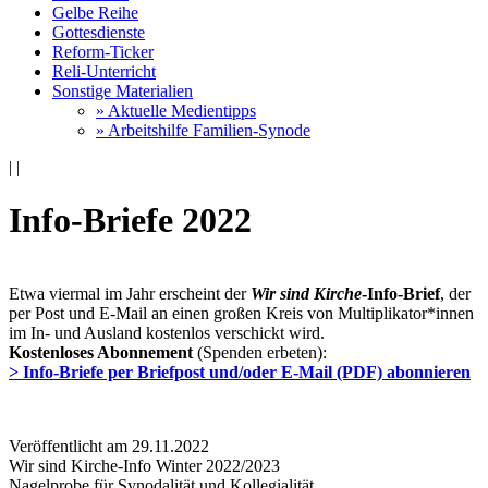
Gelbe Reihe
Gottesdienste
Reform-Ticker
Reli-Unterricht
Sonstige Materialien
» Aktuelle Medientipps
» Arbeitshilfe Familien-Synode
|
|
Info-Briefe 2022
Etwa viermal im Jahr erscheint der
Wir sind Kirche
-Info-Brief
, der
per Post und E-Mail an einen großen Kreis von Multiplikator*innen
im In- und Ausland kostenlos verschickt wird.
Kostenloses Abonnement
(Spenden erbeten):
> Info-Briefe per Briefpost und/oder E-Mail (PDF) abonnieren
Veröffentlicht am 29­.11.2022
Wir sind Kirche-Info Winter 2022/2023
Nagelprobe für Synodalität und Kollegialität