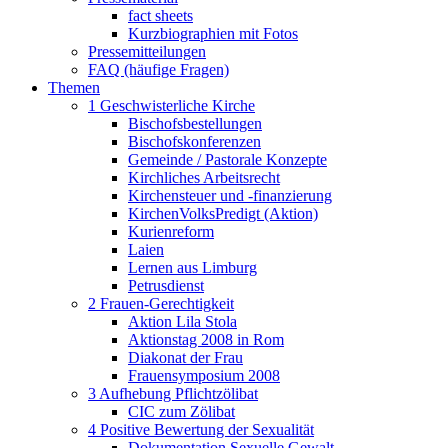
fact sheets
Kurzbiographien mit Fotos
Pressemitteilungen
FAQ (häufige Fragen)
Themen
1 Geschwisterliche Kirche
Bischofsbestellungen
Bischofskonferenzen
Gemeinde / Pastorale Konzepte
Kirchliches Arbeitsrecht
Kirchensteuer und -finanzierung
KirchenVolksPredigt (Aktion)
Kurienreform
Laien
Lernen aus Limburg
Petrusdienst
2 Frauen-Gerechtigkeit
Aktion Lila Stola
Aktionstag 2008 in Rom
Diakonat der Frau
Frauensymposium 2008
3 Aufhebung Pflichtzölibat
CIC zum Zölibat
4 Positive Bewertung der Sexualität
Dokumentation Sexuelle Gewalt