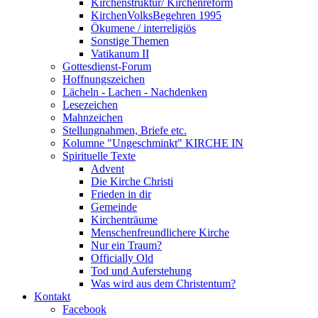
Kirchenstruktur/ Kirchenreform
KirchenVolksBegehren 1995
Ökumene / interreligiös
Sonstige Themen
Vatikanum II
Gottesdienst-Forum
Hoffnungszeichen
Lächeln - Lachen - Nachdenken
Lesezeichen
Mahnzeichen
Stellungnahmen, Briefe etc.
Kolumne "Ungeschminkt" KIRCHE IN
Spirituelle Texte
Advent
Die Kirche Christi
Frieden in dir
Gemeinde
Kirchenträume
Menschenfreundlichere Kirche
Nur ein Traum?
Officially Old
Tod und Auferstehung
Was wird aus dem Christentum?
Kontakt
Facebook