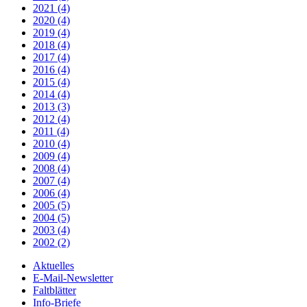
2021 (4)
2020 (4)
2019 (4)
2018 (4)
2017 (4)
2016 (4)
2015 (4)
2014 (4)
2013 (3)
2012 (4)
2011 (4)
2010 (4)
2009 (4)
2008 (4)
2007 (4)
2006 (4)
2005 (5)
2004 (5)
2003 (4)
2002 (2)
Aktuelles
E-Mail-Newsletter
Faltblätter
Info-Briefe