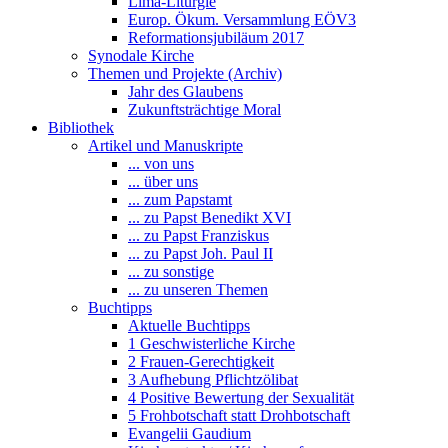
Lima-Liturgie
Europ. Ökum. Versammlung EÖV3
Reformationsjubiläum 2017
Synodale Kirche
Themen und Projekte (Archiv)
Jahr des Glaubens
Zukunftsträchtige Moral
Bibliothek
Artikel und Manuskripte
... von uns
... über uns
... zum Papstamt
... zu Papst Benedikt XVI
... zu Papst Franziskus
... zu Papst Joh. Paul II
... zu sonstige
... zu unseren Themen
Buchtipps
Aktuelle Buchtipps
1 Geschwisterliche Kirche
2 Frauen-Gerechtigkeit
3 Aufhebung Pflichtzölibat
4 Positive Bewertung der Sexualität
5 Frohbotschaft statt Drohbotschaft
Evangelii Gaudium