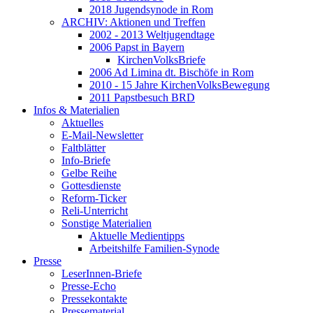
2018 Jugendsynode in Rom
ARCHIV: Aktionen und Treffen
2002 - 2013 Weltjugendtage
2006 Papst in Bayern
KirchenVolksBriefe
2006 Ad Limina dt. Bischöfe in Rom
2010 - 15 Jahre KirchenVolksBewegung
2011 Papstbesuch BRD
Infos & Materialien
Aktuelles
E-Mail-Newsletter
Faltblätter
Info-Briefe
Gelbe Reihe
Gottesdienste
Reform-Ticker
Reli-Unterricht
Sonstige Materialien
Aktuelle Medientipps
Arbeitshilfe Familien-Synode
Presse
LeserInnen-Briefe
Presse-Echo
Pressekontakte
Pressematerial