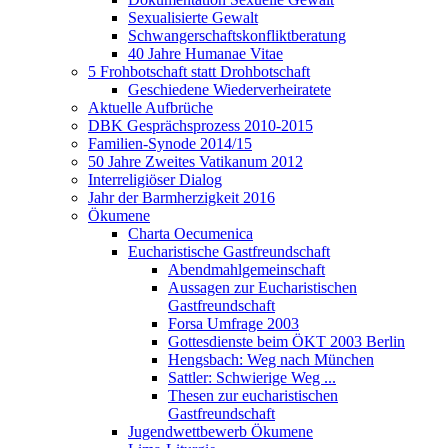
Sexualisierte Gewalt
Schwangerschaftskonfliktberatung
40 Jahre Humanae Vitae
5 Frohbotschaft statt Drohbotschaft
Geschiedene Wiederverheiratete
Aktuelle Aufbrüche
DBK Gesprächsprozess 2010-2015
Familien-Synode 2014/15
50 Jahre Zweites Vatikanum 2012
Interreligiöser Dialog
Jahr der Barmherzigkeit 2016
Ökumene
Charta Oecumenica
Eucharistische Gastfreundschaft
Abendmahlgemeinschaft
Aussagen zur Eucharistischen
Gastfreundschaft
Forsa Umfrage 2003
Gottesdienste beim ÖKT 2003 Berlin
Hengsbach: Weg nach München
Sattler: Schwierige Weg ...
Thesen zur eucharistischen
Gastfreundschaft
Jugendwettbewerb Ökumene