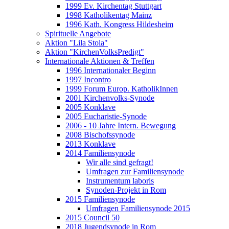
1999 Ev. Kirchentag Stuttgart
1998 Katholikentag Mainz
1996 Kath. Kongress Hildesheim
Spirituelle Angebote
Aktion "Lila Stola"
Aktion "KirchenVolksPredigt"
Internationale Aktionen & Treffen
1996 Internationaler Beginn
1997 Incontro
1999 Forum Europ. KatholikInnen
2001 Kirchenvolks-Synode
2005 Konklave
2005 Eucharistie-Synode
2006 - 10 Jahre Intern. Bewegung
2008 Bischofssynode
2013 Konklave
2014 Familiensynode
Wir alle sind gefragt!
Umfragen zur Familiensynode
Instrumentum laboris
Synoden-Projekt in Rom
2015 Familiensynode
Umfragen Familiensynode 2015
2015 Council 50
2018 Jugendsynode in Rom