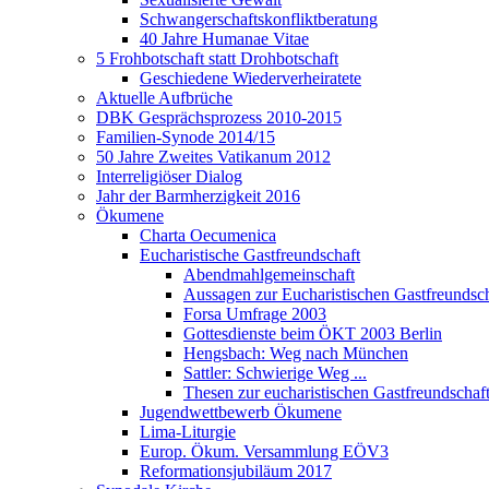
Schwangerschaftskonfliktberatung
40 Jahre Humanae Vitae
5 Frohbotschaft statt Drohbotschaft
Geschiedene Wiederverheiratete
Aktuelle Aufbrüche
DBK Gesprächsprozess 2010-2015
Familien-Synode 2014/15
50 Jahre Zweites Vatikanum 2012
Interreligiöser Dialog
Jahr der Barmherzigkeit 2016
Ökumene
Charta Oecumenica
Eucharistische Gastfreundschaft
Abendmahlgemeinschaft
Aussagen zur Eucharistischen Gastfreundsch
Forsa Umfrage 2003
Gottesdienste beim ÖKT 2003 Berlin
Hengsbach: Weg nach München
Sattler: Schwierige Weg ...
Thesen zur eucharistischen Gastfreundschaf
Jugendwettbewerb Ökumene
Lima-Liturgie
Europ. Ökum. Versammlung EÖV3
Reformationsjubiläum 2017