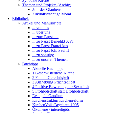
Synodale Kirche
Themen und Projekte (Archiv)
Jahr des Glaubens
Zukunftsträchtige Moral
Bibliothek
Artikel und Manuskripte
... von uns
... über uns
... zum Papstamt
... zu Papst Benedikt XVI
... zu Papst Franziskus
... zu Papst Joh. Paul II
... zu sonstige
... zu unseren Themen
Buchtipps
Aktuelle Buchtipps
1 Geschwisterliche Kirche
2 Frauen-Gerechtigkeit
3 Aufhebung Pflichtzölibat
4 Positive Bewertung der Sexualität
5 Frohbotschaft statt Drohbotschaft
Evangelii Gaudium
Kirchenstruktur/ Kirchenreform
KirchenVolksBegehren 1995
Ökumene / interreligiös