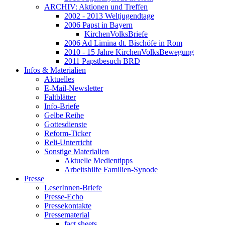
ARCHIV: Aktionen und Treffen
2002 - 2013 Weltjugendtage
2006 Papst in Bayern
KirchenVolksBriefe
2006 Ad Limina dt. Bischöfe in Rom
2010 - 15 Jahre KirchenVolksBewegung
2011 Papstbesuch BRD
Infos & Materialien
Aktuelles
E-Mail-Newsletter
Faltblätter
Info-Briefe
Gelbe Reihe
Gottesdienste
Reform-Ticker
Reli-Unterricht
Sonstige Materialien
Aktuelle Medientipps
Arbeitshilfe Familien-Synode
Presse
LeserInnen-Briefe
Presse-Echo
Pressekontakte
Pressematerial
fact sheets