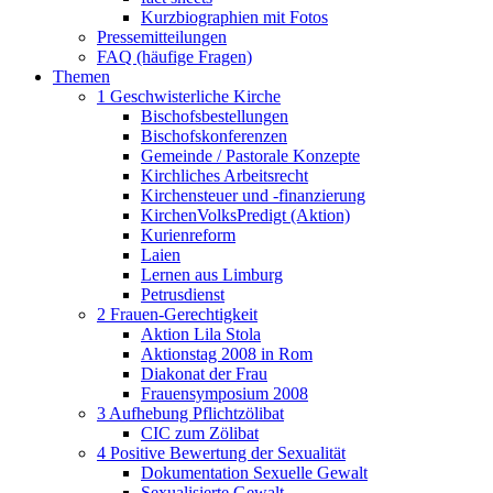
Kurzbiographien mit Fotos
Pressemitteilungen
FAQ (häufige Fragen)
Themen
1 Geschwisterliche Kirche
Bischofsbestellungen
Bischofskonferenzen
Gemeinde / Pastorale Konzepte
Kirchliches Arbeitsrecht
Kirchensteuer und -finanzierung
KirchenVolksPredigt (Aktion)
Kurienreform
Laien
Lernen aus Limburg
Petrusdienst
2 Frauen-Gerechtigkeit
Aktion Lila Stola
Aktionstag 2008 in Rom
Diakonat der Frau
Frauensymposium 2008
3 Aufhebung Pflichtzölibat
CIC zum Zölibat
4 Positive Bewertung der Sexualität
Dokumentation Sexuelle Gewalt
Sexualisierte Gewalt