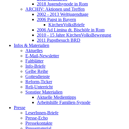
2018 Jugendsynode in Rom
ARCHIV: Aktionen und Treffen
2002 - 2013 Weltjugendtage
2006 Papst in Bayern
KirchenVolksBriefe
2006 Ad Limina dt. Bischöfe in Rom
2010 - 15 Jahre KirchenVolksBewegung
2011 Papstbesuch BRD
Infos & Materialien
Aktuelles
E-Mail-Newsletter
Faltblätter
Info-Briefe
Gelbe Reihe
Gottesdienste
Reform-Ticker
Reli-Unterricht
Sonstige Materialien
Aktuelle Medientipps
Arbeitshilfe Familien-Synode
Presse
LeserInnen-Briefe
Presse-Echo
Pressekontakte
Pressematerial