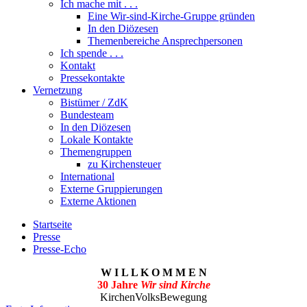
Ich mache mit . . .
Eine Wir-sind-Kirche-Gruppe gründen
In den Diözesen
Themenbereiche Ansprechpersonen
Ich spende . . .
Kontakt
Pressekontakte
Vernetzung
Bistümer / ZdK
Bundesteam
In den Diözesen
Lokale Kontakte
Themengruppen
zu Kirchensteuer
International
Externe Gruppierungen
Externe Aktionen
Startseite
Presse
Presse-Echo
W I L L K O M M E N
30 Jahre
Wir sind Kirche
KirchenVolksBewegung