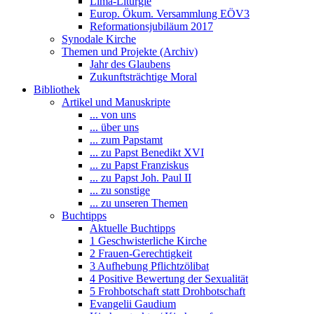
Lima-Liturgie
Europ. Ökum. Versammlung EÖV3
Reformationsjubiläum 2017
Synodale Kirche
Themen und Projekte (Archiv)
Jahr des Glaubens
Zukunftsträchtige Moral
Bibliothek
Artikel und Manuskripte
... von uns
... über uns
... zum Papstamt
... zu Papst Benedikt XVI
... zu Papst Franziskus
... zu Papst Joh. Paul II
... zu sonstige
... zu unseren Themen
Buchtipps
Aktuelle Buchtipps
1 Geschwisterliche Kirche
2 Frauen-Gerechtigkeit
3 Aufhebung Pflichtzölibat
4 Positive Bewertung der Sexualität
5 Frohbotschaft statt Drohbotschaft
Evangelii Gaudium