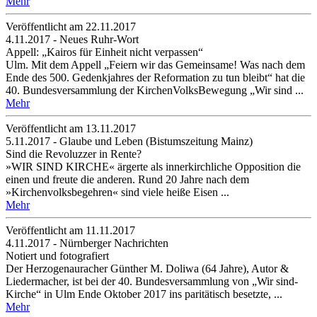
Mehr
Veröffentlicht am 22­.11.2017
4.11.2017 - Neues Ruhr-Wort
Appell: „Kairos für Einheit nicht verpassen“
Ulm. Mit dem Appell „Feiern wir das Gemeinsame! Was nach dem
Ende des 500. Gedenkjahres der Reformation zu tun bleibt“ hat die
40. Bundesversammlung der KirchenVolksBewegung „Wir sind ...
Mehr
Veröffentlicht am 13­.11.2017
5.11.2017 - Glaube und Leben (Bistumszeitung Mainz)
Sind die Revoluzzer in Rente?
»WIR SIND KIRCHE« ärgerte als innerkirchliche Opposition die
einen und freute die anderen. Rund 20 Jahre nach dem
»Kirchenvolksbegehren« sind viele heiße Eisen ...
Mehr
Veröffentlicht am 11­.11.2017
4.11.2017 - Nürnberger Nachrichten
Notiert und fotografiert
Der Herzogenauracher Günther M. Doliwa (64 Jahre), Autor &
Liedermacher, ist bei der 40. Bundesversammlung von „Wir sind-
Kirche“ in Ulm Ende Oktober 2017 ins paritätisch besetzte, ...
Mehr