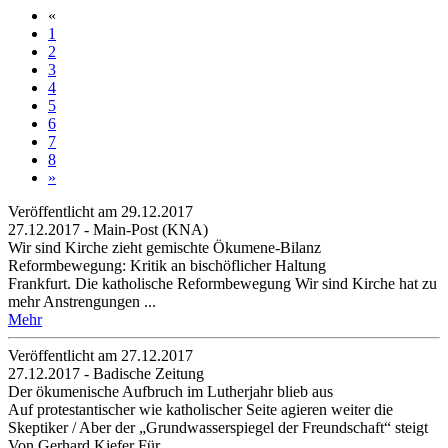
«
1
2
3
4
5
6
7
8
»
Veröffentlicht am 29­.12.2017
27.12.2017 - Main-Post (KNA)
Wir sind Kirche zieht gemischte Ökumene-Bilanz
Reformbewegung: Kritik an bischöflicher Haltung
Frankfurt. Die ka­tho­li­sche Re­form­be­we­gung Wir sind Kir­che hat zu
mehr An­st­ren­gun­gen ...
Mehr
Veröffentlicht am 27­.12.2017
27.12.2017 - Badische Zeitung
Der ökumenische Aufbruch im Lutherjahr blieb aus
Auf protestantischer wie katholischer Seite agieren weiter die
Skeptiker / Aber der „Grundwasserspiegel der Freundschaft“ steigt
Von Gerhard Kiefer Für ...