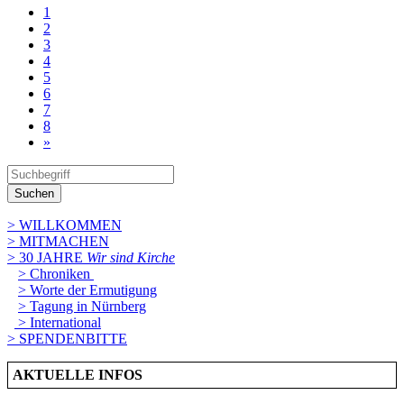
1
2
3
4
5
6
7
8
»
Suchen
> WILLKOMMEN
> MITMACHEN
> 30 JAHRE
Wir sind Kirche
> Chroniken
> Worte der Ermutigung
> Tagung in Nürnberg
> International
> SPENDENBITTE
AKTUELLE INFOS