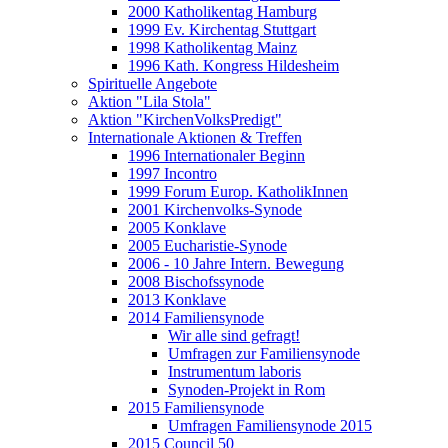
2000 Katholikentag Hamburg
1999 Ev. Kirchentag Stuttgart
1998 Katholikentag Mainz
1996 Kath. Kongress Hildesheim
Spirituelle Angebote
Aktion "Lila Stola"
Aktion "KirchenVolksPredigt"
Internationale Aktionen & Treffen
1996 Internationaler Beginn
1997 Incontro
1999 Forum Europ. KatholikInnen
2001 Kirchenvolks-Synode
2005 Konklave
2005 Eucharistie-Synode
2006 - 10 Jahre Intern. Bewegung
2008 Bischofssynode
2013 Konklave
2014 Familiensynode
Wir alle sind gefragt!
Umfragen zur Familiensynode
Instrumentum laboris
Synoden-Projekt in Rom
2015 Familiensynode
Umfragen Familiensynode 2015
2015 Council 50