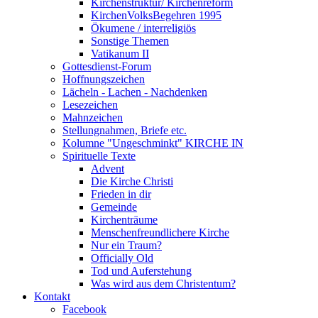
Kirchenstruktur/ Kirchenreform
KirchenVolksBegehren 1995
Ökumene / interreligiös
Sonstige Themen
Vatikanum II
Gottesdienst-Forum
Hoffnungszeichen
Lächeln - Lachen - Nachdenken
Lesezeichen
Mahnzeichen
Stellungnahmen, Briefe etc.
Kolumne "Ungeschminkt" KIRCHE IN
Spirituelle Texte
Advent
Die Kirche Christi
Frieden in dir
Gemeinde
Kirchenträume
Menschenfreundlichere Kirche
Nur ein Traum?
Officially Old
Tod und Auferstehung
Was wird aus dem Christentum?
Kontakt
Facebook