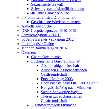
Sexualisierte Gewalt
Schwangerschaftskonfliktberatung
40 Jahre Humanae Vitae
5 Frohbotschaft statt Drohbotschaft
Geschiedene Wiederverheiratete
Aktuelle Aufbrüche
DBK Gesprächsprozess 2010-2015
Familien-Synode 2014/15
50 Jahre Zweites Vatikanum 2012
Interreligiöser Dialog
Jahr der Barmherzigkeit 2016
Ökumene
Charta Oecumenica
Eucharistische Gastfreundschaft
Abendmahlgemeinschaft
Aussagen zur Eucharistischen
Gastfreundschaft
Forsa Umfrage 2003
Gottesdienste beim ÖKT 2003 Berlin
Hengsbach: Weg nach München
Sattler: Schwierige Weg ...
Thesen zur eucharistischen
Gastfreundschaft
Jugendwettbewerb Ökumene