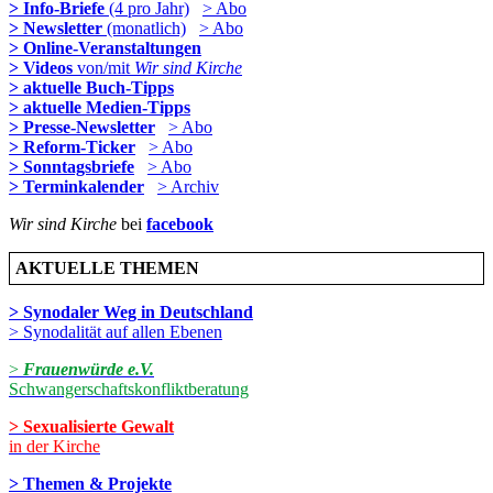
> Info-Briefe
(4 pro Jahr)
> Abo
> Newsletter
(monatlich)
> Abo
> Online-Veranstaltungen
> Videos
von/mit
Wir sind Kirche
> aktuelle Buch-Tipps
> aktuelle Medien-Tipps
> Presse-Newsletter
> Abo
> Reform-Ticker
> Abo
> Sonntagsbriefe
> Abo
> Terminkalender
> Archiv
Wir sind Kirche
bei
facebook
AKTUELLE THEMEN
> Synodaler Weg in Deutschland
> Synodalität auf allen Ebenen
>
Frauenwürde e.V.
Schwangerschaftskonfliktberatung
> Sexualisierte Gewalt
in der Kirche
> Themen & Projekte