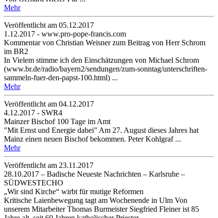
Mehr
Veröffentlicht am 05­.12.2017
1.12.2017 - www.pro-pope-francis.com
Kommentar von Christian Weisner zum Beitrag von Herr Schrom
im BR2
In Vielem stimme ich den Einschätzungen von Michael Schrom
(www.br.de/radio/bayern2/sendungen/zum-sonntag/unterschriften-
sammeln-fuer-den-papst-100.html) ...
Mehr
Veröffentlicht am 04­.12.2017
4.12.2017 - SWR4
Mainzer Bischof 100 Tage im Amt
"Mit Ernst und Energie dabei" Am 27. August dieses Jahres hat
Mainz einen neuen Bischof bekommen. Peter Kohlgraf ...
Mehr
Veröffentlicht am 23­.11.2017
28.10.2017 – Badische Neueste Nachrichten – Karlsruhe –
SÜDWESTECHO
„Wir sind Kirche“ wirbt für mutige Reformen
Kritische Laienbewegung tagt am Wochenende in Ulm Von
unserem Mitarbeiter Thomas Burmeister Siegfried Fleiner ist 85
Jahre alt, seit 60 Jahren katholischer Priester ...