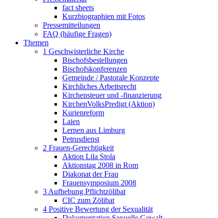
fact sheets
Kurzbiographien mit Fotos
Pressemitteilungen
FAQ (häufige Fragen)
Themen
1 Geschwisterliche Kirche
Bischofsbestellungen
Bischofskonferenzen
Gemeinde / Pastorale Konzepte
Kirchliches Arbeitsrecht
Kirchensteuer und -finanzierung
KirchenVolksPredigt (Aktion)
Kurienreform
Laien
Lernen aus Limburg
Petrusdienst
2 Frauen-Gerechtigkeit
Aktion Lila Stola
Aktionstag 2008 in Rom
Diakonat der Frau
Frauensymposium 2008
3 Aufhebung Pflichtzölibat
CIC zum Zölibat
4 Positive Bewertung der Sexualität
Dokumentation Sexuelle Gewalt