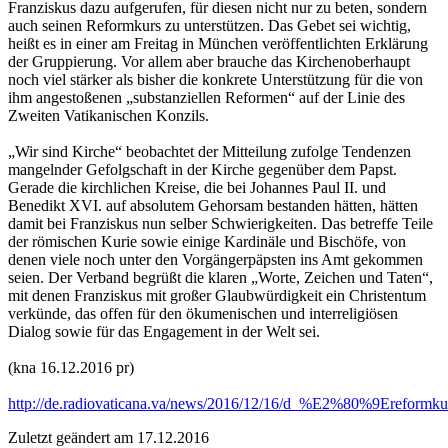
Franziskus dazu aufgerufen, für diesen nicht nur zu beten, sondern
auch seinen Reformkurs zu unterstützen. Das Gebet sei wichtig,
heißt es in einer am Freitag in München veröffentlichten Erklärung
der Gruppierung. Vor allem aber brauche das Kirchenoberhaupt
noch viel stärker als bisher die konkrete Unterstützung für die von
ihm angestoßenen „substanziellen Reformen“ auf der Linie des
Zweiten Vatikanischen Konzils.
„Wir sind Kirche“ beobachtet der Mitteilung zufolge Tendenzen
mangelnder Gefolgschaft in der Kirche gegenüber dem Papst.
Gerade die kirchlichen Kreise, die bei Johannes Paul II. und
Benedikt XVI. auf absolutem Gehorsam bestanden hätten, hätten
damit bei Franziskus nun selber Schwierigkeiten. Das betreffe Teile
der römischen Kurie sowie einige Kardinäle und Bischöfe, von
denen viele noch unter den Vorgängerpäpsten ins Amt gekommen
seien. Der Verband begrüßt die klaren „Worte, Zeichen und Taten“,
mit denen Franziskus mit großer Glaubwürdigkeit ein Christentum
verkünde, das offen für den ökumenischen und interreligiösen
Dialog sowie für das Engagement in der Welt sei.
(kna 16.12.2016 pr)
http://de.radiovaticana.va/news/2016/12/16/d_%E2%80%9Erefo
Zuletzt geändert am 17­.12.2016