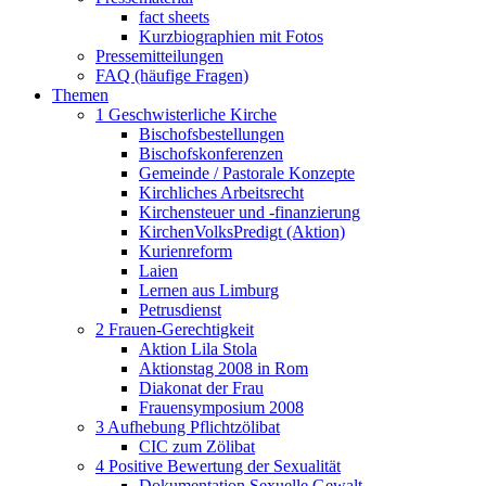
fact sheets
Kurzbiographien mit Fotos
Pressemitteilungen
FAQ (häufige Fragen)
Themen
1 Geschwisterliche Kirche
Bischofsbestellungen
Bischofskonferenzen
Gemeinde / Pastorale Konzepte
Kirchliches Arbeitsrecht
Kirchensteuer und -finanzierung
KirchenVolksPredigt (Aktion)
Kurienreform
Laien
Lernen aus Limburg
Petrusdienst
2 Frauen-Gerechtigkeit
Aktion Lila Stola
Aktionstag 2008 in Rom
Diakonat der Frau
Frauensymposium 2008
3 Aufhebung Pflichtzölibat
CIC zum Zölibat
4 Positive Bewertung der Sexualität
Dokumentation Sexuelle Gewalt