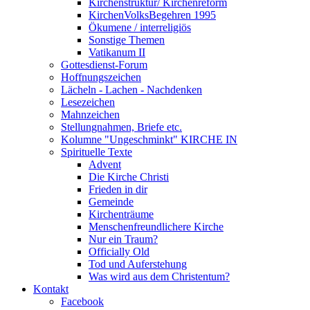
Kirchenstruktur/ Kirchenreform
KirchenVolksBegehren 1995
Ökumene / interreligiös
Sonstige Themen
Vatikanum II
Gottesdienst-Forum
Hoffnungszeichen
Lächeln - Lachen - Nachdenken
Lesezeichen
Mahnzeichen
Stellungnahmen, Briefe etc.
Kolumne "Ungeschminkt" KIRCHE IN
Spirituelle Texte
Advent
Die Kirche Christi
Frieden in dir
Gemeinde
Kirchenträume
Menschenfreundlichere Kirche
Nur ein Traum?
Officially Old
Tod und Auferstehung
Was wird aus dem Christentum?
Kontakt
Facebook