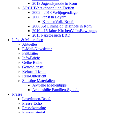
2018 Jugendsynode in Rom
ARCHIV: Aktionen und Treffen
2002 - 2013 Weltjugendtage
2006 Papst in Bayern
KirchenVolksBriefe
2006 Ad Limina dt. Bischöfe in Rom
2010 - 15 Jahre KirchenVolksBewegung
2011 Papstbesuch BRD
Infos & Materialien
Aktuelles
E-Mail-Newsletter
Faltblätter
Info-Briefe
Gelbe Reihe
Gottesdienste
Reform-Ticker
Reli-Unterricht
Sonstige Materialien
Aktuelle Medientipps
Arbeitshilfe Familien-Synode
Presse
LeserInnen-Briefe
Presse-Echo
Pressekontakte
Pressematerial