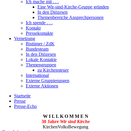
Ich mache mit . . .
Eine Wir-sind-Kirche-Gruppe gründen
In den Diözesen
Themenbereiche Ansprechpersonen
Ich spende . . .
Kontakt
Pressekontakte
Vernetzung
Bistümer / ZdK
Bundesteam
In den Diözesen
Lokale Kontakte
Themengruppen
zu Kirchensteuer
International
Externe Gruppierungen
Externe Aktionen
Startseite
Presse
Presse-Echo
W I L L K O M M E N
30 Jahre
Wir sind Kirche
KirchenVolksBewegung