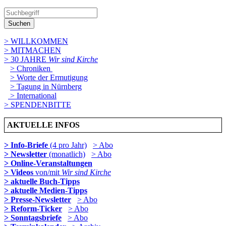
Suchen
> WILLKOMMEN
> MITMACHEN
> 30 JAHRE
Wir sind Kirche
> Chroniken
> Worte der Ermutigung
> Tagung in Nürnberg
> International
> SPENDENBITTE
AKTUELLE INFOS
> Info-Briefe
(4 pro Jahr)
> Abo
> Newsletter
(monatlich)
> Abo
> Online-Veranstaltungen
> Videos
von/mit
Wir sind Kirche
> aktuelle Buch-Tipps
> aktuelle Medien-Tipps
> Presse-Newsletter
> Abo
> Reform-Ticker
> Abo
> Sonntagsbriefe
> Abo