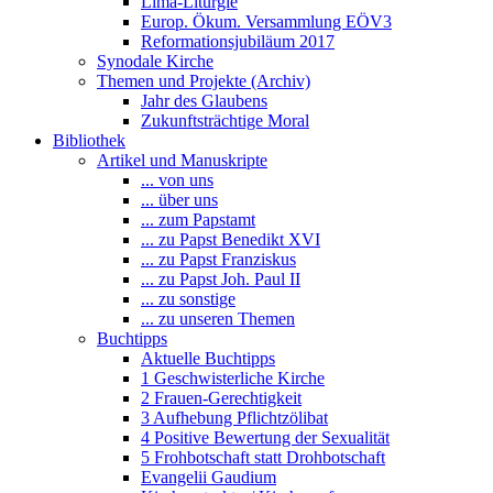
Lima-Liturgie
Europ. Ökum. Versammlung EÖV3
Reformationsjubiläum 2017
Synodale Kirche
Themen und Projekte (Archiv)
Jahr des Glaubens
Zukunftsträchtige Moral
Bibliothek
Artikel und Manuskripte
... von uns
... über uns
... zum Papstamt
... zu Papst Benedikt XVI
... zu Papst Franziskus
... zu Papst Joh. Paul II
... zu sonstige
... zu unseren Themen
Buchtipps
Aktuelle Buchtipps
1 Geschwisterliche Kirche
2 Frauen-Gerechtigkeit
3 Aufhebung Pflichtzölibat
4 Positive Bewertung der Sexualität
5 Frohbotschaft statt Drohbotschaft
Evangelii Gaudium