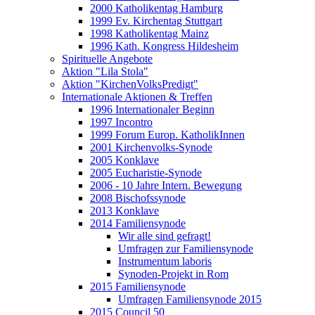
2000 Katholikentag Hamburg
1999 Ev. Kirchentag Stuttgart
1998 Katholikentag Mainz
1996 Kath. Kongress Hildesheim
Spirituelle Angebote
Aktion "Lila Stola"
Aktion "KirchenVolksPredigt"
Internationale Aktionen & Treffen
1996 Internationaler Beginn
1997 Incontro
1999 Forum Europ. KatholikInnen
2001 Kirchenvolks-Synode
2005 Konklave
2005 Eucharistie-Synode
2006 - 10 Jahre Intern. Bewegung
2008 Bischofssynode
2013 Konklave
2014 Familiensynode
Wir alle sind gefragt!
Umfragen zur Familiensynode
Instrumentum laboris
Synoden-Projekt in Rom
2015 Familiensynode
Umfragen Familiensynode 2015
2015 Council 50