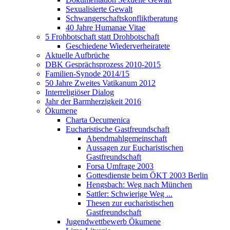
Sexualisierte Gewalt
Schwangerschaftskonfliktberatung
40 Jahre Humanae Vitae
5 Frohbotschaft statt Drohbotschaft
Geschiedene Wiederverheiratete
Aktuelle Aufbrüche
DBK Gesprächsprozess 2010-2015
Familien-Synode 2014/15
50 Jahre Zweites Vatikanum 2012
Interreligiöser Dialog
Jahr der Barmherzigkeit 2016
Ökumene
Charta Oecumenica
Eucharistische Gastfreundschaft
Abendmahlgemeinschaft
Aussagen zur Eucharistischen
Gastfreundschaft
Forsa Umfrage 2003
Gottesdienste beim ÖKT 2003 Berlin
Hengsbach: Weg nach München
Sattler: Schwierige Weg ...
Thesen zur eucharistischen
Gastfreundschaft
Jugendwettbewerb Ökumene